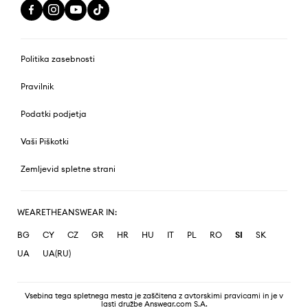
Politika zasebnosti
Pravilnik
Podatki podjetja
Vaši Piškotki
Zemljevid spletne strani
WEARETHEANSWEAR IN:
BG
CY
CZ
GR
HR
HU
IT
PL
RO
SI
SK
UA
UA(RU)
Vsebina tega spletnega mesta je zaščitena z avtorskimi pravicami in je v
lasti družbe Answear.com S.A.