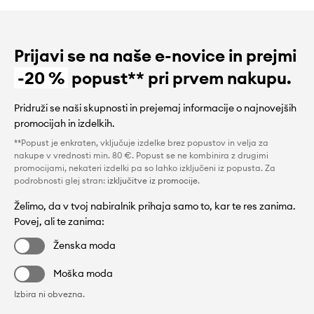
Prijavi se na naše e-novice in prejmi
-20 %
popust** pri prvem nakupu.
Pridruži se naši skupnosti in prejemaj informacije o najnovejših
promocijah in izdelkih.
**Popust je enkraten, vključuje izdelke brez popustov in velja za
nakupe v vrednosti min. 80 €. Popust se ne kombinira z drugimi
promocijami, nekateri izdelki pa so lahko izključeni iz popusta. Za
podrobnosti glej stran:
izključitve iz promocije
.
Želimo, da v tvoj nabiralnik prihaja samo to, kar te res zanima.
Povej, ali te zanima:
Ženska moda
Moška moda
Izbira ni obvezna.