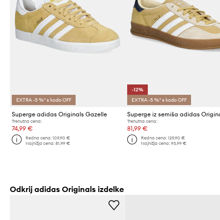
-12%
EXTRA -5 %* s kodo OFF
EXTRA -5 %* s kodo OFF
Superge adidas Originals Gazelle
Trenutna cena:
Trenutna cena:
74,99 €
81,99 €
Redna cena:
109,90 €
Redna cena:
129,90 €
Najnižja cena:
81,99 €
Najnižja cena:
93,99 €
Odkrij adidas Originals izdelke