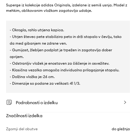
Superge iz kolekcije adidas Originals, izdelane iz semiš usnja. Model z
mehkim, oblikovanim vložkom zagotavlja udobje.
- Okrogla, rahlo utrjena kapica.
- Utrjen števec pete stabilizira peto in drži stopalo v čevlju, tako
da med gibanjem ne zdrsne ven.
- Gumijast, žlebljen podplat je trpežen in zagotavlja dober
oprijem.
- Odstranljiv vložek je enostaven za čiščenje in osvežitev.
- Klasična vezalka omogoča individualno prilagajanje stopalu.
- Dolžina vložka je: 26 cm.
- Dimenzije so podane za velikost: 41 1/3.
Podrobnosti o izdelku
Značilnosti izdelka
Zgornji del obutve
do gležnja