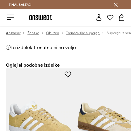
FINAL SALE %!
Prihrani z vpisom v Answear Club >
Answear
Ženske
Obutev
Trendovske superge
Ta izdelek trenutno ni na voljo
Oglej si podobne izdelke