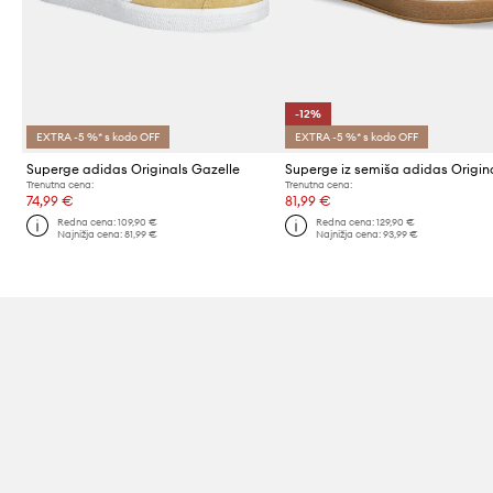
-12%
EXTRA -5 %* s kodo OFF
EXTRA -5 %* s kodo OFF
Superge adidas Originals Gazelle
Trenutna cena:
Trenutna cena:
74,99 €
81,99 €
Redna cena:
109,90 €
Redna cena:
129,90 €
Najnižja cena:
81,99 €
Najnižja cena:
93,99 €