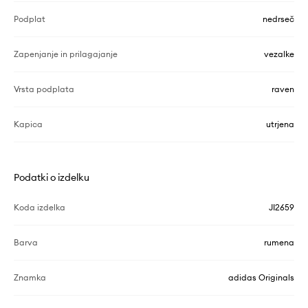
Podplat
nedrseč
Zapenjanje in prilagajanje
vezalke
Vrsta podplata
raven
Kapica
utrjena
Podatki o izdelku
Koda izdelka
JI2659
Barva
rumena
Znamka
adidas Originals