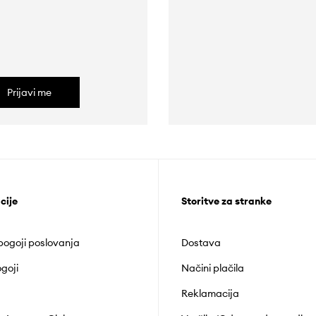
Prijavi me
cije
Storitve za stranke
 pogoji poslovanja
Dostava
goji
Načini plačila
Reklamacija