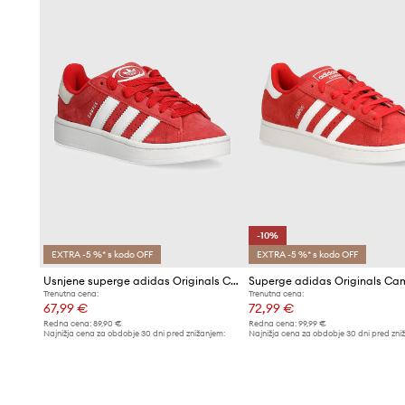
-10%
EXTRA -5 %* s kodo OFF
EXTRA -5 %* s kodo OFF
Usnjene superge adidas Originals Campus 00s J
Superge adidas Originals Ca
Trenutna cena:
Trenutna cena:
67,99 €
72,99 €
Redna cena:
89,90 €
Redna cena:
99,99 €
Najnižja cena za obdobje 30 dni pred znižanjem:
Najnižja cena za obdobje 30 dni pred zni
72,99 €
81,99 €