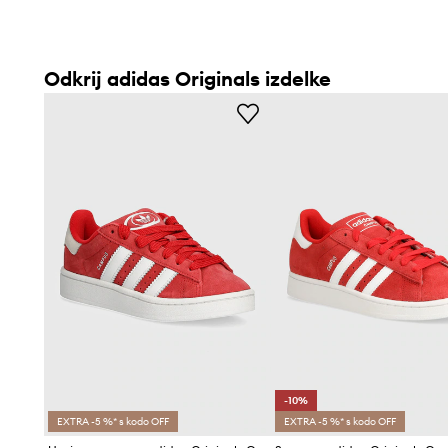
Odkrij adidas Originals izdelke
-10%
EXTRA -5 %* s kodo OFF
EXTRA -5 %* s kodo OFF