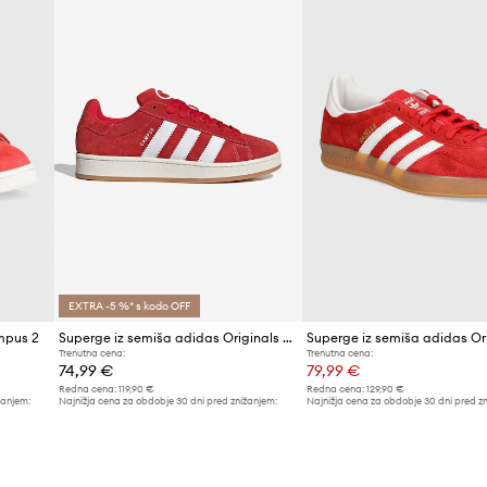
Proizvajalec
ID izdelka
EXTRA -5 %* s kodo OFF
mpus 2
Superge iz semiša adidas Originals Campus 00s
Trenutna cena:
Trenutna cena:
74,99 €
79,99 €
Redna cena:
119,90 €
Redna cena:
129,90 €
žanjem:
Najnižja cena za obdobje 30 dni pred znižanjem:
Najnižja cena za obdobje 30 dni pred z
69,99 €
86,99 €