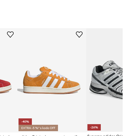
-40%
-26%
EXTRA -5 %* s kodo OFF