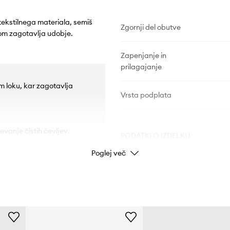
 tekstilnega materiala, semiš
Zgornji del obutve
om zagotavlja udobje.
Zapenjanje in
prilagajanje
m loku, kar zagotavlja
Vrsta podplata
evanje čistih čevljev.
PODATKI O IZDELKU
Poglej več
Koda izdelka
Barva
Znamka
ad