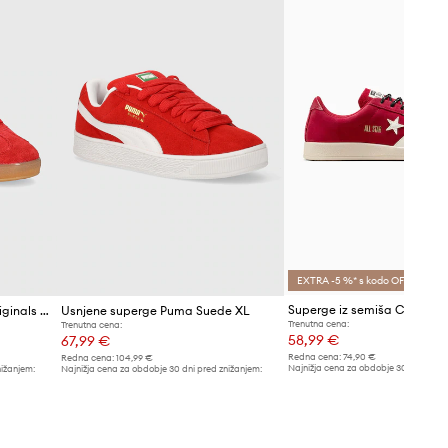
EXTRA -5 %* s kodo OFF
Superge iz semiša adidas Originals Gazelle Indoor
Usnjene superge Puma Suede XL
Trenutna cena:
Trenutna cena:
58,99 €
67,99 €
Redna cena:
74,90 €
Redna cena:
104,99 €
Najnižja cena za obdobje 30 dni pred 
nižanjem:
Najnižja cena za obdobje 30 dni pred znižanjem:
61,99 €
72,99 €