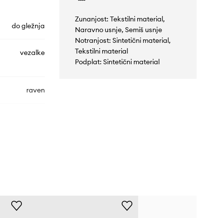
Zunanjost: Tekstilni material,
do gležnja
Naravno usnje, Semiš usnje
Notranjost: Sintetični material,
Tekstilni material
vezalke
Podplat: Sintetični material
raven
JH8642
rdeča
idas Originals