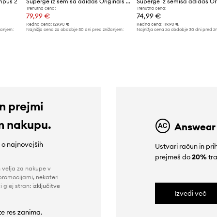
mpus 2
Superge iz semiša adidas Originals Gazelle Indoor
Trenutna cena:
Trenutna cena:
79,99 €
74,99 €
Redna cena:
129,90 €
Redna cena:
119,90 €
žanjem:
Najnižja cena za obdobje 30 dni pred znižanjem:
Najnižja cena za obdobje 30 dni pred z
86,99 €
69,99 €
in prejmi
m nakupu.
Answear
e o najnovejših
Ustvari račun in p
prejmeš do
20%
tra
n velja za nakupe v
promocijami, nekateri
i glej stran:
izključitve
Izvedi več
 te res zanima.