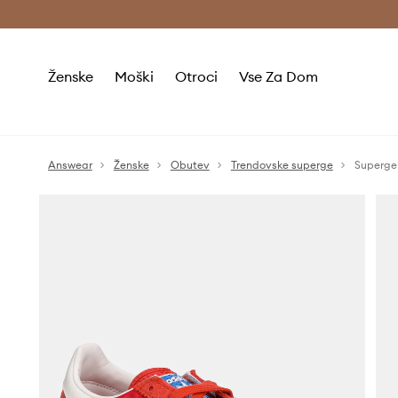
Brezplačna dostava in vračila (v vrednosti 80 € in več) >
Ženske
Moški
Otroci
Vse Za Dom
Answear
Ženske
Obutev
Trendovske superge
Superge 