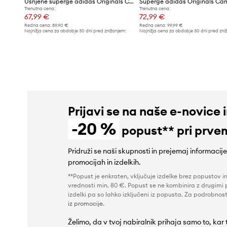
Usnjene superge adidas Originals Campus 00s J
Superge adidas Originals Ca
Trenutna cena:
Trenutna cena:
67,99 €
72,99 €
Redna cena:
89,90 €
Redna cena:
99,99 €
Najnižja cena za obdobje 30 dni pred znižanjem:
Najnižja cena za obdobje 30 dni pred zni
72,99 €
81,99 €
Prijavi se na naše e-novice 
-20 %
popust** pri prve
Pridruži se naši skupnosti in prejemaj informacij
promocijah in izdelkih.
**Popust je enkraten, vključuje izdelke brez popustov i
vrednosti min. 80 €. Popust se ne kombinira z drugimi 
izdelki pa so lahko izključeni iz popusta. Za podrobnost
iz promocije
.
Želimo, da v tvoj nabiralnik prihaja samo to, kar