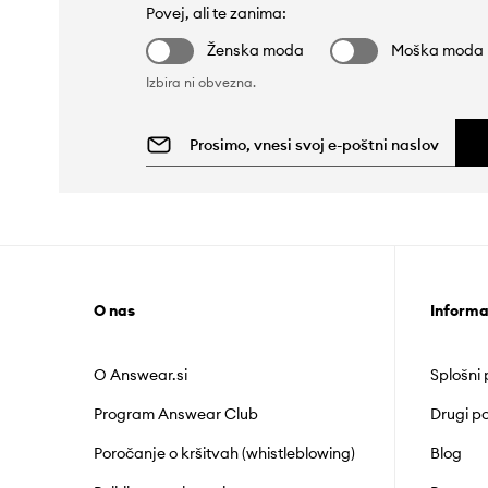
Povej, ali te zanima:
Ženska moda
Moška moda
Izbira ni obvezna.
O nas
Informa
O Answear.si
Splošni
Program Answear Club
Drugi po
Poročanje o kršitvah (whistleblowing)
Blog