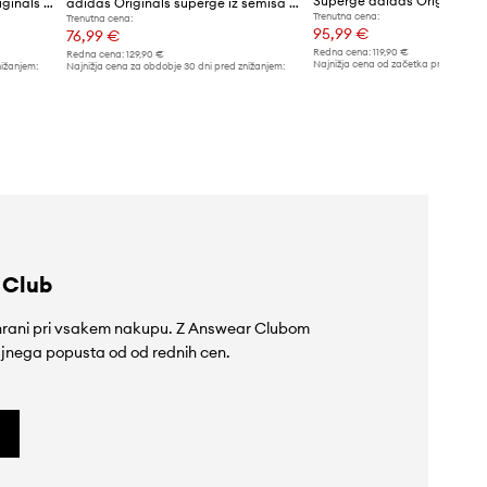
Superge iz semiša adidas Originals Campus 00s
adidas Originals superge iz semiša Campus 00S
Trenutna cena:
Trenutna cena:
95,99 €
76,99 €
Redna cena:
119,90 €
Redna cena:
129,90 €
Najnižja cena od začetka prodaje:
129
nižanjem:
Najnižja cena za obdobje 30 dni pred znižanjem:
129,90 €
 Club
rihrani pri vsakem nakupu. Z Answear Clubom
jnega popusta od od rednih cen.