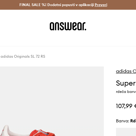
Dostava v 3 dneh >
FINAL SALE %! Dodatni popusti v aplikaciji
Prihrani z vpisom v Answear Club >
Preveri
adidas Originals SL 72 RS
adidas O
Super
rdeča barv
107,99
Barva:
r