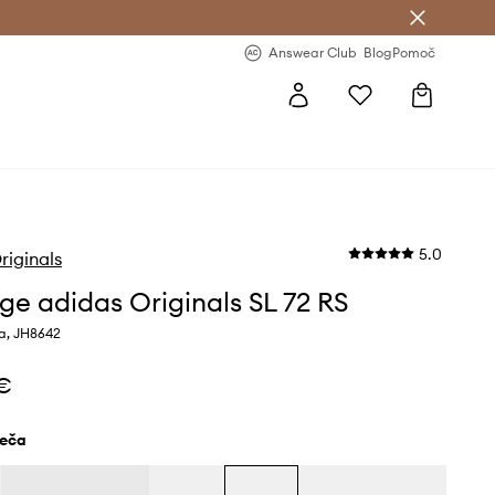
-20 % na prvo naročilo >
Premium Fashion Benefits >
Answear Club
Blog
Pomoč
5.0
riginals
ge adidas Originals SL 72 RS
a, JH8642
 €
deča