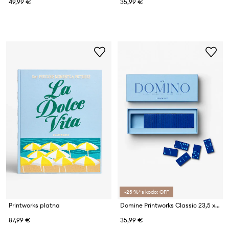
49,99 €
35,99 €
-25 %* s kodo: OFF
Printworks platna
Domine Printworks Classic 23,5 x 9 x 4,5 cm
87,99 €
35,99 €