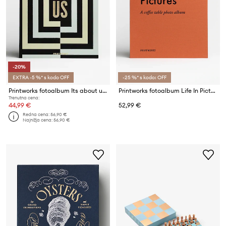
-20%
EXTRA -5 %* s kodo OFF
-25 %* s kodo: OFF
Printworks fotoalbum Its about us
Printworks fotoalbum Life In Pictures
Trenutna cena:
44,99 €
52,99 €
Redna cena:
56,90 €
Najnižja cena:
56,90 €