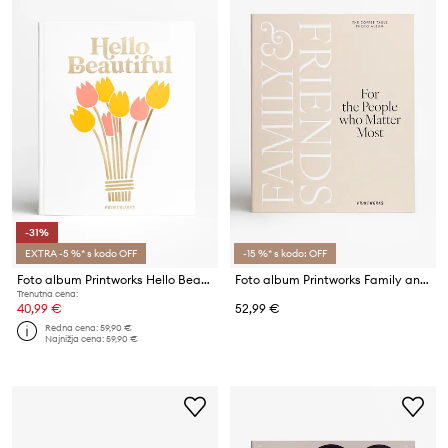
-31%
EXTRA -5 %* s kodo OFF
-15 %* s kodo: OFF
Foto album Printworks Hello Beautiful 33 x 27 cm
Foto album Printworks Family and Friends
Trenutna cena:
40,99 €
52,99 €
Redna cena:
59,90 €
Najnižja cena:
59,90 €