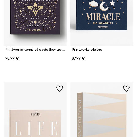
Printworks komplet dodatkov za vino iz nerjavečega jekla
Printworks platna
90,99 €
87,99 €