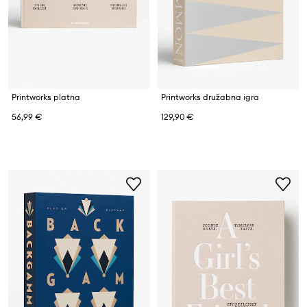
Printworks platna
Printworks družabna igra
56,99 €
129,90 €