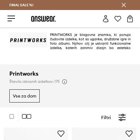
FINAL SALE %!
Prihrani z vpisom v Answear Club >
PRINTWORKS je blagovna znamka, ki ponuja
čudovite izdelke, kot so uganke, družabne igre in
foto albumi. Njihov cilj je ustvariti funkcionalne
izdelke, katerih zanimiv dizajn bo estetsko
obogatil vsak prostor.
Printworks
Število izbranih izdelkov: 175
vse za dom
Filtri