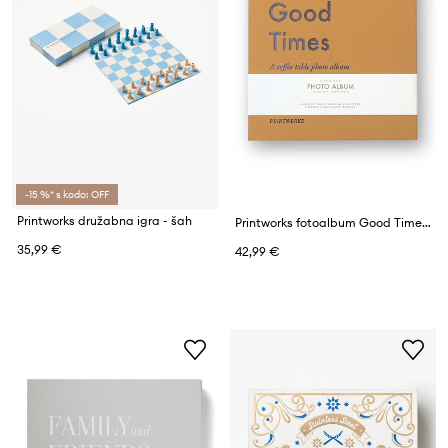
-15 %* s kodo: OFF
Printworks družabna igra - šah
Printworks fotoalbum Good Times
35,99 €
42,99 €