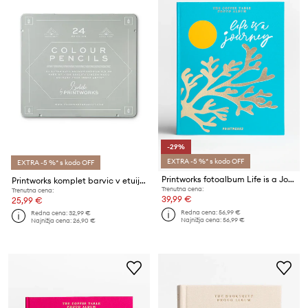
-29%
EXTRA -5 %* s kodo OFF
EXTRA -5 %* s kodo OFF
Printworks fotoalbum Life is a Journey
Printworks komplet barvic v etuiju (24-pack)
Trenutna cena:
Trenutna cena:
39,99 €
25,99 €
Redna cena:
56,99 €
Redna cena:
32,99 €
Najnižja cena:
56,99 €
Najnižja cena:
26,90 €