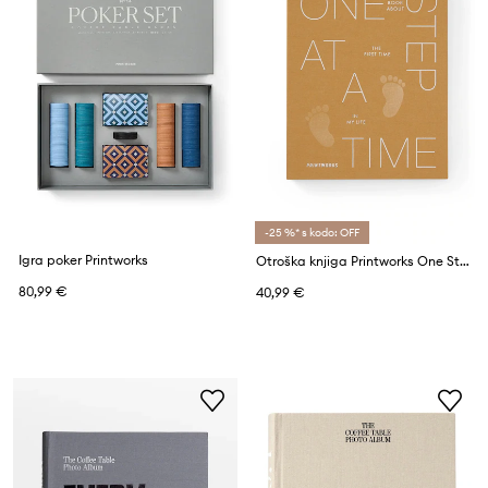
-25 %* s kodo: OFF
Igra poker Printworks
Otroška knjiga Printworks One Step at a Time
80,99 €
40,99 €