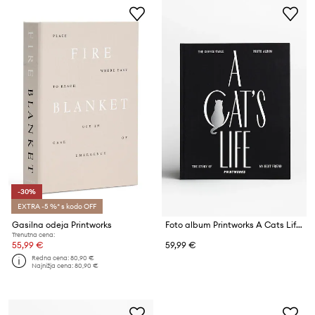
-30%
EXTRA -5 %* s kodo OFF
Gasilna odeja Printworks
Foto album Printworks A Cats Life
Trenutna cena:
55,99 €
59,99 €
Redna cena:
80,90 €
Najnižja cena:
80,90 €