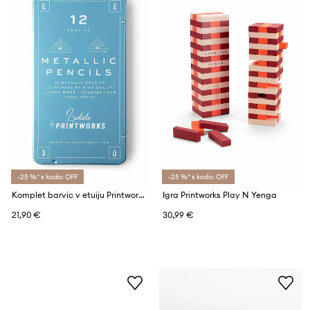
-25 %* s kodo: OFF
-25 %* s kodo: OFF
Komplet barvic v etuiju Printworks Metallic 12-pack
Igra Printworks Play N Yenga
21,90 €
30,99 €