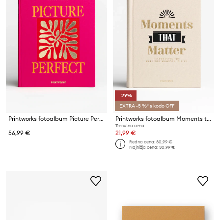
-29%
EXTRA -5 %* s kodo OFF
Printworks fotoalbum Picture Perfect
Printworks fotoalbum Moments that Matter
Trenutna cena:
56,99 €
21,99 €
Redna cena:
30,99 €
Najnižja cena:
30,99 €