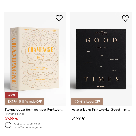
-29%
EXTRA -5 %* s kodo OFF
-30 %* s kodo: OFF
Komplet za šampanjec Printworks The Essentials 2-pack
Foto album Printworks Good Times
Trenutna cena:
39,99 €
54,99 €
Redna cena:
56,90 €
Najnižja cena:
56,90 €