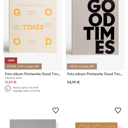
-28%
EXTRA -5 %* s kodo OFF
-30 %* s kodo: OFF
Foto album Printworks Good Times
Foto album Printworks Good Times
Trenutna cena:
31,99 €
54,99 €
Redna cena:
44,99 €
Najnižja cena:
44,99 €