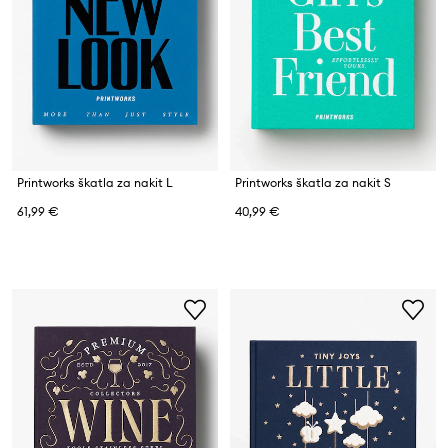
Printworks škatla za nakit L
Printworks škatla za nakit S
61,99 €
40,99 €