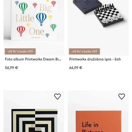
-25 %* s kodo: OFF
-25 %* s kodo: OFF
Foto album Printworks Dream Big Little One
Printworks družabna igra - šah
56,99 €
66,99 €