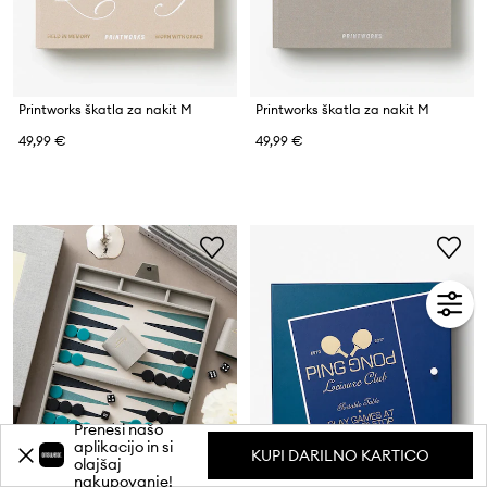
Printworks škatla za nakit M
Printworks škatla za nakit M
49,99 €
49,99 €
Prenesi našo
aplikacijo in si
KUPI DARILNO KARTICO
olajšaj
nakupovanje!