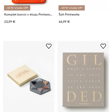
-30 %* s kodo: OFF
-25 %* s kodo: OFF
Komplet barvic v etuiju Printworks Neon 12-pack
Šah Printworks
23,99 €
66,99 €