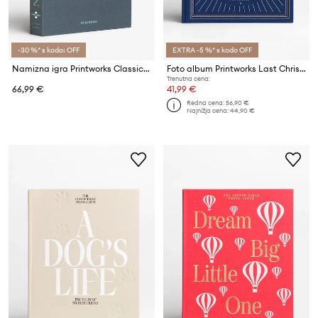
-30 %* s kodo: OFF
EXTRA -5 %* s kodo OFF
Namizna igra Printworks Classic Art of Backgammon
Foto album Printworks Last Christmas
Trenutna cena:
66,99 €
41,99 €
Redna cena:
56,90 €
Najnižja cena:
44,90 €