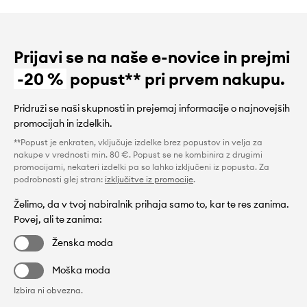
Prijavi se na naše e-novice in prejmi
-20 %
popust** pri prvem nakupu.
Pridruži se naši skupnosti in prejemaj informacije o najnovejših
promocijah in izdelkih.
**Popust je enkraten, vključuje izdelke brez popustov in velja za
nakupe v vrednosti min. 80 €. Popust se ne kombinira z drugimi
promocijami, nekateri izdelki pa so lahko izključeni iz popusta. Za
podrobnosti glej stran:
izključitve iz promocije
.
Želimo, da v tvoj nabiralnik prihaja samo to, kar te res zanima.
Povej, ali te zanima:
Ženska moda
Moška moda
Izbira ni obvezna.