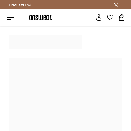
FINAL SALE %!
Prihrani z vpisom v Answear Club >