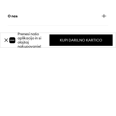
O nas
Prenesi našo
Informacije
aplikacijo in si
KUPI DARILNO KARTICO
olajšaj
nakupovanje!
Storitve za stranke
MOBILNA APLIKACIJA
SLEDI NAM NA: