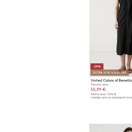
-29%
EXTRA -5 %* s kodo OFF
Trenutna cena:
55,99 €
Redna cena:
79,90 €
Najnižja cena za obdobje 30 dni 