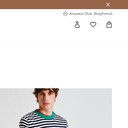
-20 % na prvo naročilo >
Premium Fashion Benefits >
Answear Club
Blog
Pomoč