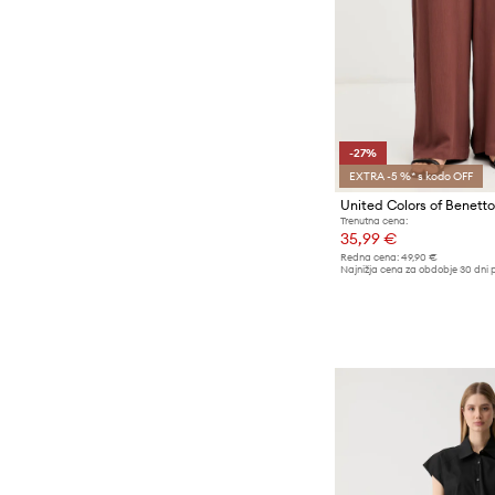
-27%
EXTRA -5 %* s kodo OFF
Trenutna cena:
35,99 €
Redna cena:
49,90 €
Najnižja cena za obdobje 30 dni 