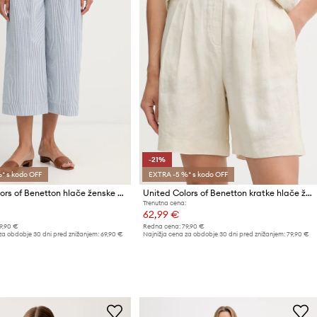
-21%
* s kodo OFF
EXTRA -5 %* s kodo OFF
United Colors of Benetton hlače ženske z bombažem
United Colors of Benetton kratke hlače ženske lanene
Trenutna cena:
62,99 €
9,90 €
Redna cena:
79,90 €
za obdobje 30 dni pred znižanjem:
69,90 €
Najnižja cena za obdobje 30 dni pred znižanjem:
79,90 €