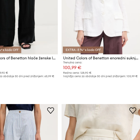
* s kodo OFF
EXTRA -5 %* s kodo OFF
United Colors of Benetton hlače ženske lanene
United Colors of Benetton enoredni suknjič ženski lanen
Trenutna cena:
100,99 €
9,90 €
Redna cena:
128,90 €
za obdobje 30 dni pred znižanjem:
65,99 €
Najnižja cena za obdobje 30 dni pred znižanjem:
105,99 €