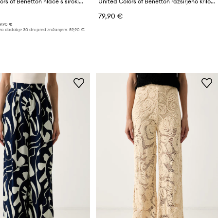
United Colors of Benetton hlače s širokimi hlačnicami ženske
United Colors of Benetton razširjeno krilo bombažno
79,90 €
9,90 €
za obdobje 30 dni pred znižanjem:
59,90 €