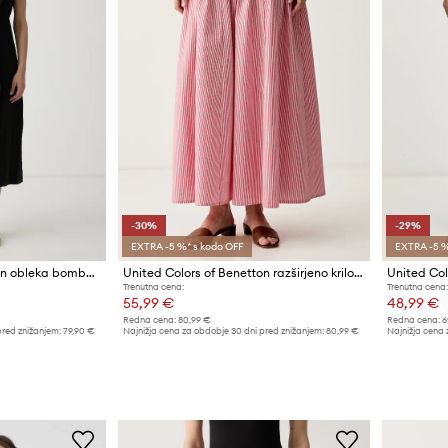
-30%
-29%
EXTRA -5 %* s kodo OFF
EXTRA -5 %
United Colors of Benetton obleka bombažna
United Colors of Benetton razširjeno krilo z bombažem
Trenutna cena:
Trenutna cena:
55,99 €
48,99 €
Redna cena:
80,99 €
Redna cena:
6
pred znižanjem:
79,90 €
Najnižja cena za obdobje 30 dni pred znižanjem:
80,99 €
Najnižja cena 