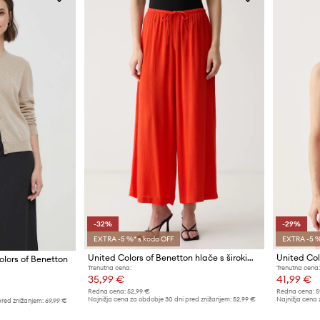
-32%
-29%
EXTRA -5 %* s kodo OFF
EXTRA -5 %
United Colors of Benetton hlače s širokimi hlačnicami ženske viskozne
olors of Benetton
Trenutna cena:
Trenutna cena:
35,99 €
41,99 €
Redna cena:
52,99 €
Redna cena:
5
Najnižja cena za obdobje 30 dni pred znižanjem:
52,99 €
Najnižja cena 
pred znižanjem:
69,99 €