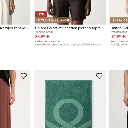
-27%
EXTRA -5 %* s kodo OFF
EXTRA -5 %
United Colors of Benetton srajca ženska luknjičasta
United Colors of Benetton pletena top ženska luknjičasta
Trenutna cena:
Trenutna cena:
35,99 €
44,99 €
Redna cena:
49,90 €
Redna cena:
6
Najnižja cena za obdobje 30 dni pred znižanjem:
49,90 €
Najnižja cena 