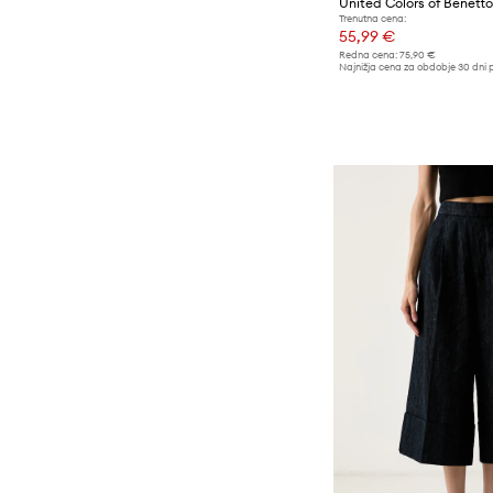
Trenutna cena:
55,99 €
Redna cena:
75,90 €
Najnižja cena za obdobje 30 dni 