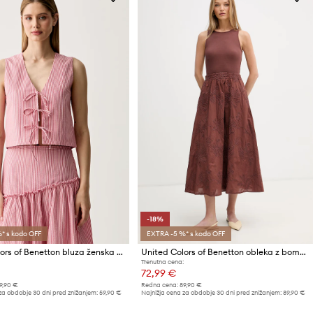
-18%
* s kodo OFF
EXTRA -5 %* s kodo OFF
United Colors of Benetton bluza ženska z bombažem
United Colors of Benetton obleka z bombažem
Trenutna cena:
72,99 €
9,90 €
Redna cena:
89,90 €
za obdobje 30 dni pred znižanjem:
59,90 €
Najnižja cena za obdobje 30 dni pred znižanjem:
89,90 €