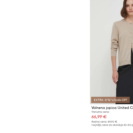
EXTRA -5 %* s kodo OFF
Volnena jopica United C
Trenutna cena:
66,99 €
Redna cena:
89,90 €
Najnižja cena za obdobje 30 dni 