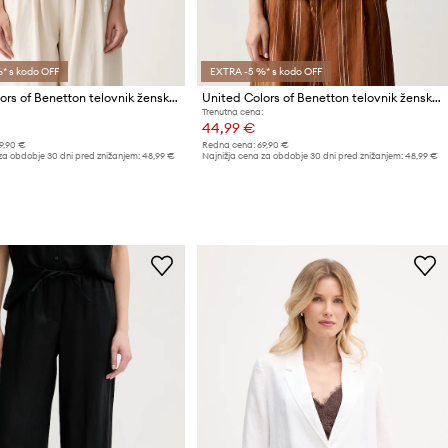
* s kodo OFF
EXTRA -5 %* s kodo OFF
United Colors of Benetton telovnik ženski z lanom
United Colors of Benetton telovnik ženski z lanom
Trenutna cena:
44,99 €
9,90 €
Redna cena:
69,90 €
za obdobje 30 dni pred znižanjem:
48,99 €
Najnižja cena za obdobje 30 dni pred znižanjem:
48,99 €