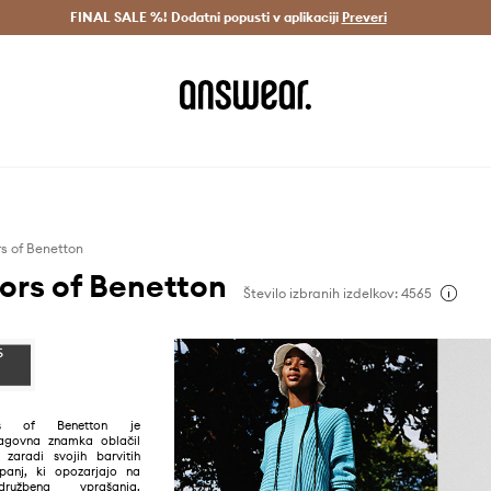
Dostava v 3 dneh >
FINAL SALE %! Dodatni popusti v aplikaciji
Prihrani z vpisom v Answear Club >
Preveri
s of Benetton
ors of Benetton
Število izbranih izdelkov: 4565
rs of Benetton je
agovna znamka oblačil
zaradi svojih barvitih
panj, ki opozarjajo na
užbena vprašanja.