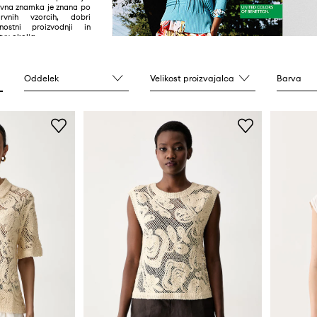
govna znamka je znana po
arvnih vzorcih, dobri
jnostni proizvodnji in
tvu okolja.
Oddelek
Velikost proizvajalca
Barva