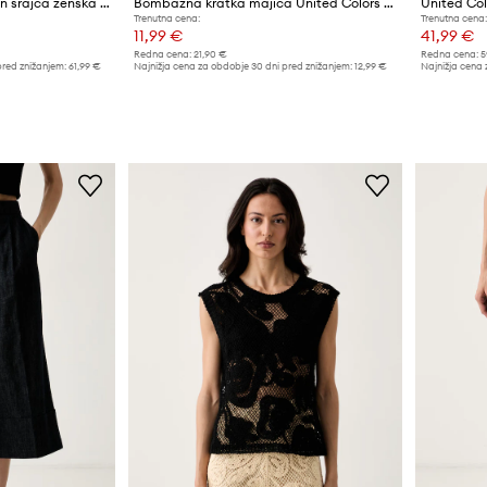
United Colors of Benetton srajca ženska z lyocellom
Bombažna kratka majica United Colors of Benetton
Trenutna cena:
Trenutna cena:
11,99 €
41,99 €
Redna cena:
21,90 €
Redna cena:
5
pred znižanjem:
61,99 €
Najnižja cena za obdobje 30 dni pred znižanjem:
12,99 €
Najnižja cena 