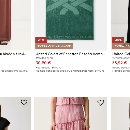
-11%
-10%
EXTRA -5 %* s kodo OFF
EXTRA -5 %
United Colors of Benetton hlače s širokimi hlačnicami ženske viskozne
United Colors of Benetton Brisača bombažna
Trenutna cena:
Trenutna cena:
30,90 €
58,99 €
Redna cena:
34,90 €
Redna cena:
8
pred znižanjem:
49,90 €
Najnižja cena za obdobje 30 dni pred znižanjem:
34,90 €
Najnižja cena 