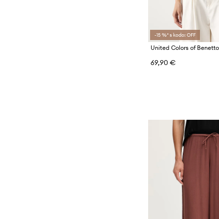
-15 %* s kodo: OFF
69,90 €