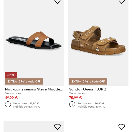
-16%
EXTRA -5 %* s kodo OFF
EXTRA -5 %* s kodo OFF
Natikači iz semiša Steve Madden Sofia
Sandali Guess FLORIZI
Trenutna cena:
Trenutna cena:
49,99 €
75,99 €
Redna cena:
92,90 €
Redna cena:
124,90 €
Najnižja cena:
59,99 €
Najnižja cena:
80,99 €