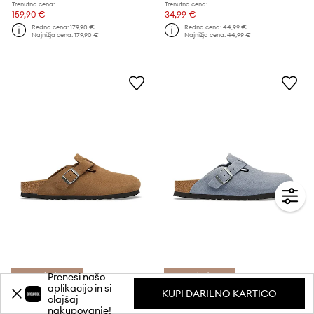
Trenutna cena:
Trenutna cena:
159,90 €
34,99 €
Redna cena:
179,90 €
Redna cena:
44,99 €
Najnižja cena:
179,90 €
Najnižja cena:
44,99 €
Prenesi našo
-15 %* s kodo: OFF
-15 %* s kodo: OFF
aplikacijo in si
KUPI DARILNO KARTICO
Birkenstock natikači mule semišasti Boston Suede Leather
Birkenstock natikači semiš Boston Suede Leather
olajšaj
nakupovanje!
154,90 €
154,90 €