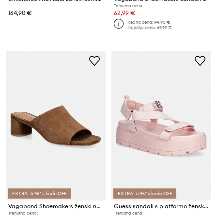
Trenutna cena:
164,90 €
62,99 €
Redna cena:
94,90 €
Najnižja cena:
69,99 €
EXTRA -5 %* s kodo OFF
EXTRA -5 %* s kodo OFF
Vagabond Shoemakers ženski natikači s polno peto (blok) semiš PIPER
Guess sandali s platformo ženski FETTA
Trenutna cena:
Trenutna cena: