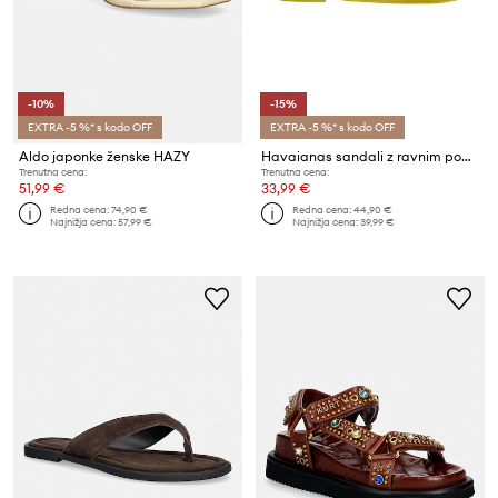
-10%
-15%
EXTRA -5 %* s kodo OFF
EXTRA -5 %* s kodo OFF
Aldo japonke ženske HAZY
Havaianas sandali z ravnim podplatom ženski UNA MANGA
Trenutna cena:
Trenutna cena:
51,99 €
33,99 €
Redna cena:
74,90 €
Redna cena:
44,90 €
Najnižja cena:
57,99 €
Najnižja cena:
39,99 €