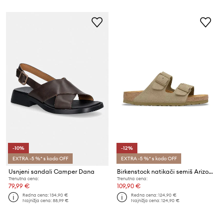
-10%
-12%
EXTRA -5 %* s kodo OFF
EXTRA -5 %* s kodo OFF
Usnjeni sandali Camper Dana
Birkenstock natikači semiš Arizona
Trenutna cena:
Trenutna cena:
79,99 €
109,90 €
Redna cena:
134,90 €
Redna cena:
124,90 €
Najnižja cena:
88,99 €
Najnižja cena:
124,90 €