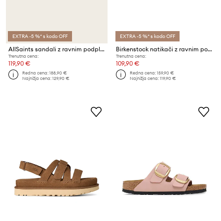
EXTRA -5 %* s kodo OFF
EXTRA -5 %* s kodo OFF
AllSaints sandali z ravnim podplatom ženski usnjeni Staffa Sandal
Birkenstock natikači z ravnim podplatom ženski usnjeni Arizona Big Buckle
Trenutna cena:
Trenutna cena:
119,90 €
109,90 €
Redna cena:
188,90 €
Redna cena:
159,90 €
Najnižja cena:
129,90 €
Najnižja cena:
119,90 €