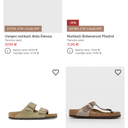
-10%
EXTRA -5 %* s kodo OFF
EXTRA -5 %* s kodo OFF
Usnjeni natikači Aldo Elenaa
Natikači Birkenstock Madrid
Trenutna cena:
Trenutna cena:
37,99 €
71,90 €
Redna cena:
59,90 €
Redna cena:
79,90 €
Najnižja cena:
41,99 €
Najnižja cena:
79,90 €