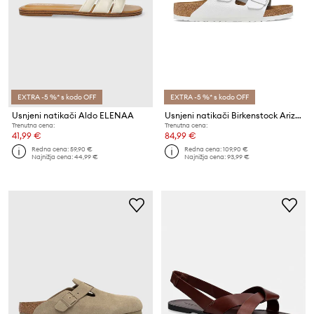
EXTRA -5 %* s kodo OFF
EXTRA -5 %* s kodo OFF
Usnjeni natikači Aldo ELENAA
Usnjeni natikači Birkenstock Arizona
Trenutna cena:
Trenutna cena:
41,99 €
84,99 €
Redna cena:
59,90 €
Redna cena:
109,90 €
Najnižja cena:
44,99 €
Najnižja cena:
93,99 €