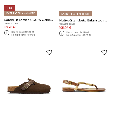
-14%
EXTRA -5 %* s kodo OFF
EXTRA -5 %* s kodo OFF
Sandali iz semiša UGG W Goldenstar Gleam
Natikači iz nubuka Birkenstock Arizona Big Buckle
Trenutna cena:
Trenutna cena:
119,90 €
105,99 €
Redna cena:
139,90 €
Redna cena:
149,90 €
Najnižja cena:
139,90 €
Najnižja cena:
109,90 €