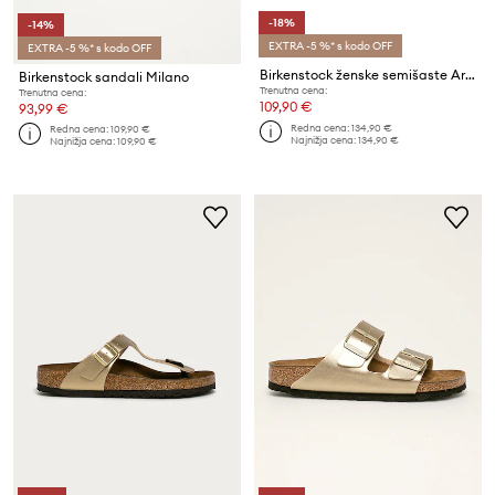
-18%
-14%
EXTRA -5 %* s kodo OFF
EXTRA -5 %* s kodo OFF
Birkenstock ženske semišaste Arizona SFB Suede
Birkenstock sandali Milano
Trenutna cena:
Trenutna cena:
109,90 €
93,99 €
Redna cena:
134,90 €
Redna cena:
109,90 €
Najnižja cena:
134,90 €
Najnižja cena:
109,90 €