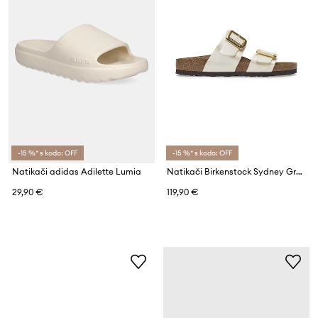
-15 %* s kodo: OFF
-15 %* s kodo: OFF
Natikači adidas Adilette Lumia
Natikači Birkenstock Sydney Graceful Cushion Buckle
29,90 €
119,90 €