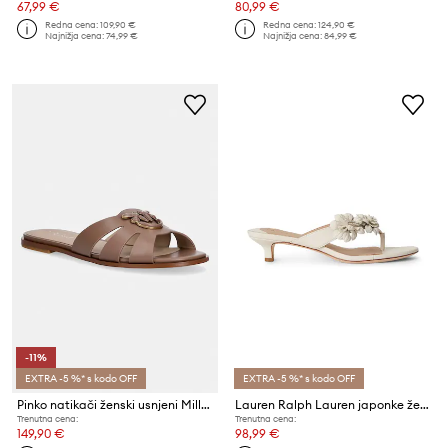
67,99 €
80,99 €
Redna cena:
109,90 €
Redna cena:
124,90 €
Najnižja cena:
74,99 €
Najnižja cena:
84,99 €
-11%
EXTRA -5 %* s kodo OFF
EXTRA -5 %* s kodo OFF
Pinko natikači ženski usnjeni Milly 04
Lauren Ralph Lauren japonke ženske usnjene Frncsa Flwr
Trenutna cena:
Trenutna cena:
149,90 €
98,99 €