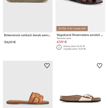
EXTRA -5 %* s kodo OFF
Vagabond Shoemakers sandali ženski usnjeni TIA 2.0
Birkenstock natikači ženski semišasti Boston
Trenutna cena:
67,99 €
154,90 €
Redna cena:
94,90 €
Najnižja cena:
72,99 €