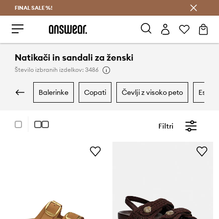
FINAL SALE %!
Prihrani z vpisom v Answear Club >
Natikači in sandali za ženski
Število izbranih izdelkov: 3486
balerinke
copati
čevlji z visoko peto
espad
Filtri