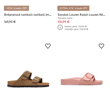
-15 %* s kodo: OFF
EXTRA -5 %* s kodo OFF
Birkenstock natikači natikači (mule) ženski semiš Boston Braided
Sandali Lauren Ralph Lauren Ntcl Everley
Trenutna cena:
169,90 €
100,99 €
Redna cena:
149,90 €
Najnižja cena:
105,99 €