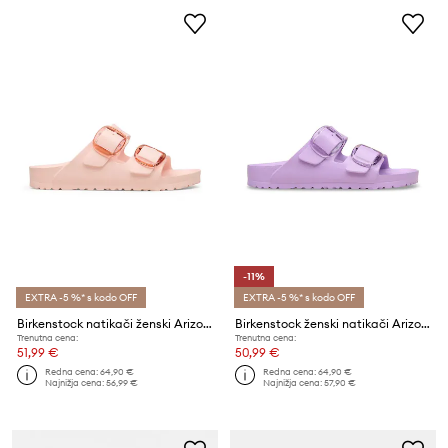
-11%
EXTRA -5 %* s kodo OFF
EXTRA -5 %* s kodo OFF
Birkenstock natikači ženski Arizona EVA Big Buckle
Birkenstock ženski natikači Arizona EVA Big Buckle
Trenutna cena:
Trenutna cena:
51,99 €
50,99 €
Redna cena:
64,90 €
Redna cena:
64,90 €
Najnižja cena:
56,99 €
Najnižja cena:
57,90 €