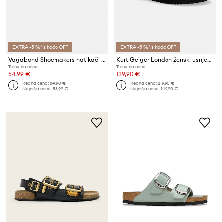
EXTRA -5 %* s kodo OFF
EXTRA -5 %* s kodo OFF
Vagabond Shoemakers natikači ženski semišasti ZAIDA
Kurt Geiger London ženski usnjeni sandali Orson Sandal
Trenutna cena:
Trenutna cena:
54,99 €
139,90 €
Redna cena:
84,90 €
Redna cena:
219,90 €
Najnižja cena:
58,99 €
Najnižja cena:
149,90 €