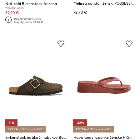
Melissa sandali ženski POSSESSION AD
Natikači Birkenstock Arizona
Trenutna cena:
72,90 €
89,90 €
Redna cena:
99,90 €
Najnižja cena:
99,90 €
-11%
-22%
EXTRA -5 %* s kodo OFF
EXTRA -5 %* s kodo OFF
Birkenstock natikači nubukov Boston Wire Buckle Nubuck Leather
Havaianas japonke ženske HIGH PLATFORM