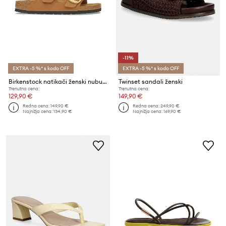
-11%
EXTRA -5 %* s kodo OFF
EXTRA -5 %* s kodo OFF
Birkenstock natikači ženski nubukovani Arizona Big Buckle Nubuck Leather
Twinset sandali ženski
Trenutna cena:
Trenutna cena:
129,90 €
149,90 €
Redna cena:
149,90 €
Redna cena:
249,90 €
Najnižja cena:
134,90 €
Najnižja cena:
169,90 €