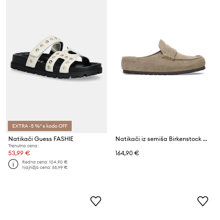
EXTRA -5 %* s kodo OFF
Natikači Guess FASHIE
Natikači iz semiša Birkenstock Naples Wrapped LEVE
Trenutna cena:
53,99 €
164,90 €
Redna cena:
104,90 €
Najnižja cena:
55,99 €