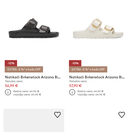
-12%
-10%
EXTRA -5 %* s kodo OFF
EXTRA -5 %* s kodo OFF
Natikači Birkenstock Arizona Big Buckle EVA
Natikači Birkenstock Arizona Big Buckle EVA
Trenutna cena:
Trenutna cena:
56,99 €
57,90 €
Redna cena:
64,90 €
Redna cena:
64,90 €
Najnižja cena:
64,90 €
Najnižja cena:
64,90 €