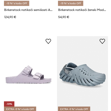
-15 %* s kodo: OFF
-15 %* s kodo: OFF
Birkenstock natikači semišasti Arizona Suede Leather
Birkenstock natikači ženski Madrid Big Buckle EVA
124,90 €
54,90 €
-10%
EXTRA -5 %* s kodo OFF
EXTRA -5 %* s kodo OFF