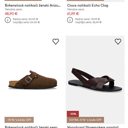
Birkenstock natikači ženski Arizona Essentials EVA
Crocs natikači Echo Clog
Trenutna cena:
Trenutna cena:
48,90 €
61,99 €
Redna cena:
54,90 €
Redna cena:
78,99 €
Najnižja cena:
54,90 €
Najnižja cena:
65,99 €
-10%
-15 %* s kodo: OFF
EXTRA -5 %* s kodo OFF
Birkenstock natikači ženski semiš Boston SFB LEVE
Vagabond Shoemakers sandali z odprto peto ženski usnjeni TIA 2.0