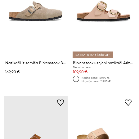
EXTRA -5 %* s kodo OFF
Natikači iz semiša Birkenstock Boston Braided
Birkenstock usnjeni natikači Arizona Big Buckle
Trenutna cena:
169,90 €
109,90 €
Redna cena:
159,90 €
Najnižja cena:
119,90 €