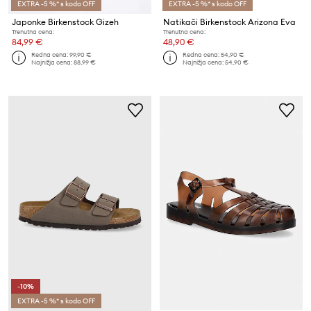
EXTRA -5 %* s kodo OFF
EXTRA -5 %* s kodo OFF
Japonke Birkenstock Gizeh
Natikači Birkenstock Arizona Eva
Trenutna cena:
Trenutna cena:
84,99 €
48,90 €
Redna cena:
99,90 €
Redna cena:
54,90 €
Najnižja cena:
88,99 €
Najnižja cena:
54,90 €
-10%
EXTRA -5 %* s kodo OFF