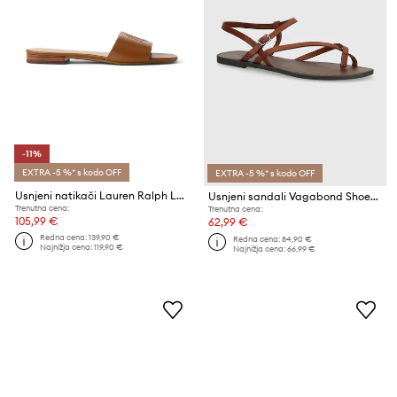
-11%
EXTRA -5 %* s kodo OFF
EXTRA -5 %* s kodo OFF
Usnjeni natikači Lauren Ralph Lauren Everley Sld
Usnjeni sandali Vagabond Shoemakers TIA 2.0
Trenutna cena:
Trenutna cena:
105,99 €
62,99 €
Redna cena:
139,90 €
Redna cena:
84,90 €
Najnižja cena:
119,90 €
Najnižja cena:
66,99 €