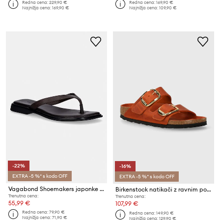
Redna cena:
229,90 €
Redna cena:
169,90 €
Najnižja cena:
169,90 €
Najnižja cena:
109,90 €
-22%
-16%
EXTRA -5 %* s kodo OFF
EXTRA -5 %* s kodo OFF
Vagabond Shoemakers japonke ženske usnjene IZZY
Birkenstock natikači z ravnim podplatom ženski usnjeni
Trenutna cena:
Trenutna cena:
55,99 €
107,99 €
Redna cena:
79,90 €
Redna cena:
149,90 €
Najnižja cena:
71,90 €
Najnižja cena:
129,90 €