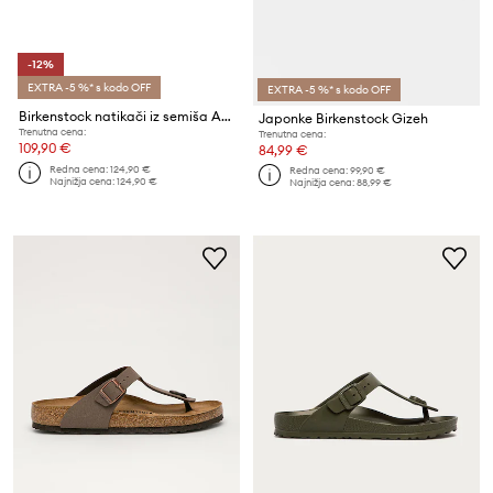
-12%
EXTRA -5 %* s kodo OFF
EXTRA -5 %* s kodo OFF
Birkenstock natikači iz semiša Arizona BS
Japonke Birkenstock Gizeh
Trenutna cena:
Trenutna cena:
109,90 €
84,99 €
Redna cena:
124,90 €
Redna cena:
99,90 €
Najnižja cena:
124,90 €
Najnižja cena:
88,99 €