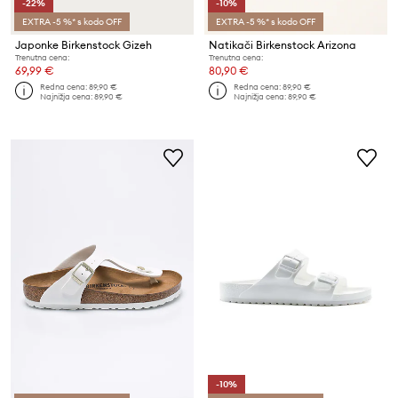
-22%
-10%
EXTRA -5 %* s kodo OFF
EXTRA -5 %* s kodo OFF
Japonke Birkenstock Gizeh
Natikači Birkenstock Arizona
Trenutna cena:
Trenutna cena:
69,99 €
80,90 €
Redna cena:
89,90 €
Redna cena:
89,90 €
Najnižja cena:
89,90 €
Najnižja cena:
89,90 €
-10%