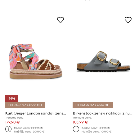
-14%
EXTRA -5 %* s kodo OFF
EXTRA -5 %* s kodo OFF
Kurt Geiger London sandali ženski usnjeni Orson Cross Scarf Sdl
Birkenstock ženski natikači iz nubuka Arizona Big Buckle
Trenutna cena:
Trenutna cena:
179,90 €
105,99 €
Redna cena:
249,90 €
Redna cena:
149,90 €
Najnižja cena:
209,90 €
Najnižja cena:
109,90 €