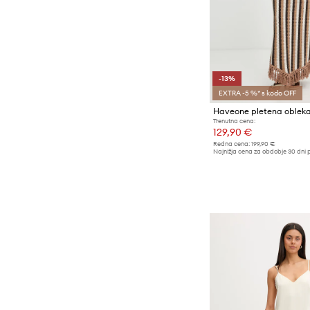
-13%
EXTRA -5 %* s kodo OFF
Haveone pletena obleka
Trenutna cena:
129,90 €
Redna cena:
199,90 €
Najnižja cena za obdobje 30 dni 