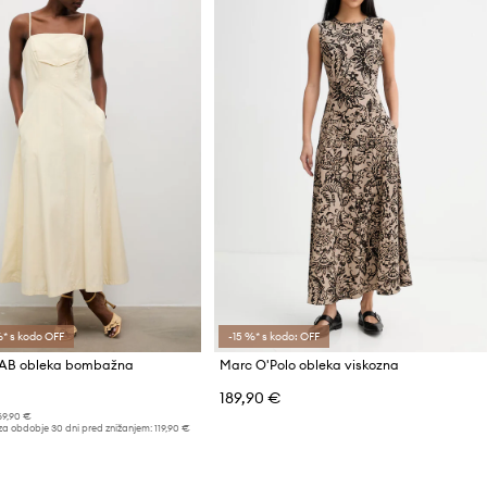
* s kodo OFF
-15 %* s kodo: OFF
AB obleka bombažna
Marc O'Polo obleka viskozna
189,90 €
69,90 €
za obdobje 30 dni pred znižanjem:
119,90 €