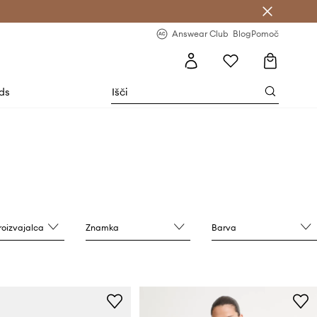
-20 % na prvo naročilo >
Premium Fashion Benefits >
Answear Club
Blog
Pomoč
rds
roizvajalca
Znamka
Barva