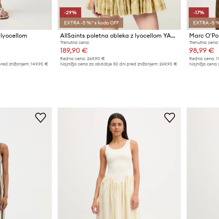
-29%
-17%
EXTRA -5 %* s kodo OFF
EXTRA -5 %
 lyocellom
AllSaints poletna obleka z lyocellom YANNA
Marc O'Po
Trenutna cena:
Trenutna cena:
189,90 €
98,99 €
Redna cena:
269,90 €
Redna cena:
1
pred znižanjem:
149,90 €
Najnižja cena za obdobje 30 dni pred znižanjem:
269,90 €
Najnižja cena 