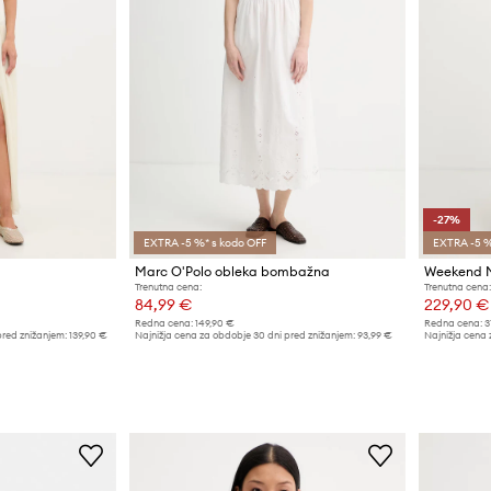
-27%
EXTRA -5 %* s kodo OFF
EXTRA -5 %
Marc O'Polo obleka bombažna
Trenutna cena:
Trenutna cena:
84,99 €
229,90 €
Redna cena:
149,90 €
Redna cena:
3
pred znižanjem:
139,90 €
Najnižja cena za obdobje 30 dni pred znižanjem:
93,99 €
Najnižja cena 