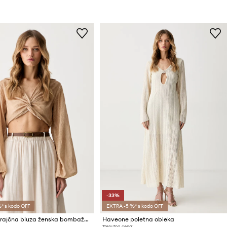
-33%
* s kodo OFF
EXTRA -5 %* s kodo OFF
Haveone srajčna bluza ženska bombažna
Haveone poletna obleka
Trenutna cena: