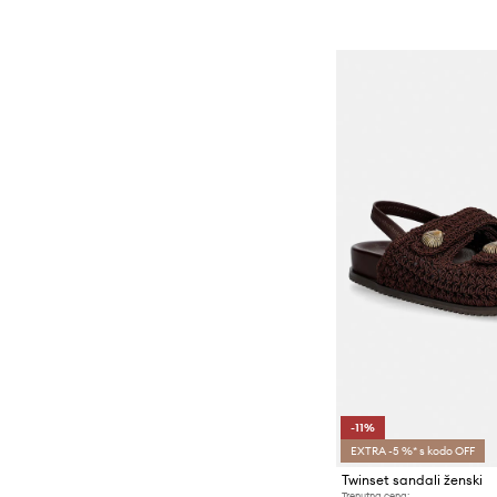
-11%
EXTRA -5 %* s kodo OFF
Twinset sandali ženski
Trenutna cena: