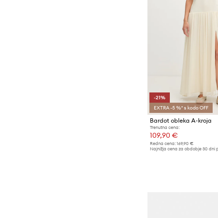
-21%
EXTRA -5 %* s kodo OFF
Bardot obleka A-kroja
Trenutna cena:
109,90 €
Redna cena:
169,90 €
Najnižja cena za obdobje 30 dni 