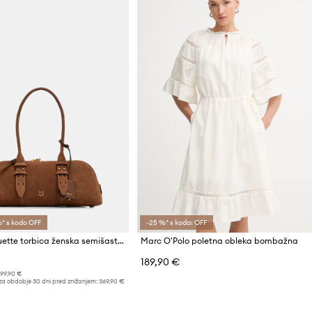
* s kodo OFF
-25 %* s kodo: OFF
Pinko baguette torbica ženska semišasta
Marc O'Polo poletna obleka bombažna
189,90 €
99,90 €
za obdobje 30 dni pred znižanjem:
369,90 €