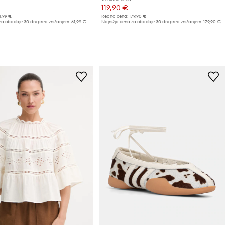
119,90 €
1,99 €
Redna cena:
179,90 €
za obdobje 30 dni pred znižanjem:
61,99 €
Najnižja cena za obdobje 30 dni pred znižanjem:
179,90 €