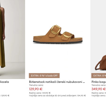
EXTRA -5 %* s kodo OFF
EXTRA -5 %
liocela
Birkenstock natikači ženski nubukovani Arizona Big Buckle Nubuck Leather
Trenutna cena:
Trenutna cena:
129,90 €
349,90 €
Redna cena:
149,90 €
Redna cena:
4
:
129,90 €
Najnižja cena za obdobje 30 dni pred znižanjem:
134,90 €
Najnižja cena 