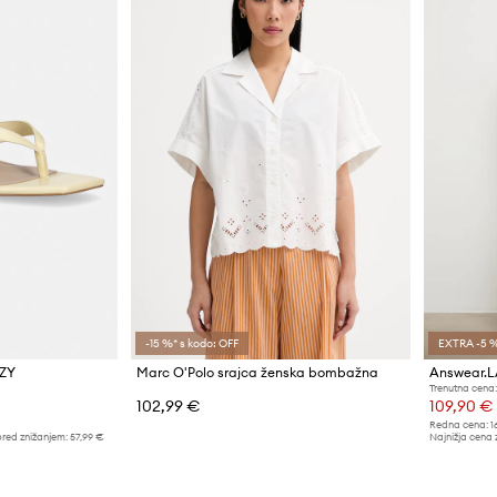
-15 %* s kodo: OFF
EXTRA -5 %
AZY
Marc O'Polo srajca ženska bombažna
Answear.L
Trenutna cena:
102,99 €
109,90 €
Redna cena:
1
pred znižanjem:
57,99 €
Najnižja cena 