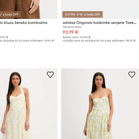
* s kodo OFF
EXTRA -5 %* s kodo OFF
lo bluza ženska bombažna
adidas Originals balerinke usnjene Taekwondo Mei
Trenutna cena:
93,99 €
19,90 €
Redna cena:
109,90 €
za obdobje 30 dni pred znižanjem:
119,90 €
Najnižja cena za obdobje 30 dni pred znižanjem:
98,90 €