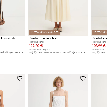
EXTRA -5 %* s kodo OFF
EXTRA -5 %
 luknjičasta
Bardot princes obleka
Bardot Pri
Trenutna cena:
Trenutna cena:
109,90 €
107,99 €
Redna cena:
169,90 €
Redna cena:
1
pred znižanjem:
149,90 €
Najnižja cena za obdobje 30 dni pred znižanjem:
119,90 €
Najnižja cena 