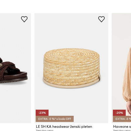
-23%
-20%
EXTRA -5 %* s kodo OFF
EXTRA -5 %
LE SH KA headwear ženski pleten
Trenutna cena:
Trenutna cena: