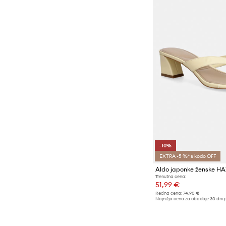
-10%
EXTRA -5 %* s kodo OFF
Aldo japonke ženske H
Trenutna cena:
51,99 €
Redna cena:
74,90 €
Najnižja cena za obdobje 30 dni 