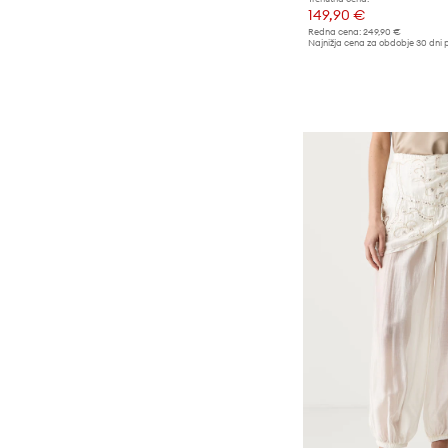
149,90 €
Redna cena:
249,90 €
Najnižja cena za obdobje 30 dni 