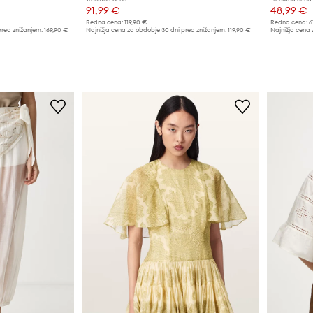
91,99 €
48,99 €
Redna cena:
119,90 €
Redna cena:
6
pred znižanjem:
169,90 €
Najnižja cena za obdobje 30 dni pred znižanjem:
119,90 €
Najnižja cena 