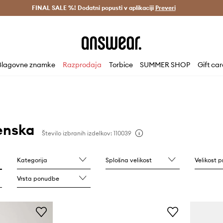
Dostava v 3 dneh >
FINAL SALE %! Dodatni popusti v aplikaciji
Prihrani z vpisom v Answear Club >
Preveri
Blagovne znamke
Razprodaja
Torbice
SUMMER SHOP
Gift ca
enska
Število izbranih izdelkov: 110039
Kategorija
Splošna velikost
Velikost p
Vrsta ponudbe