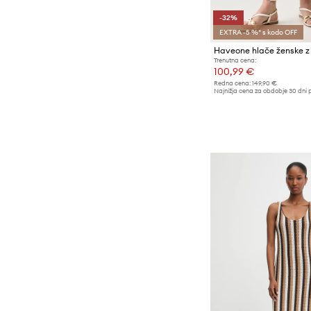
-32%
EXTRA -5 %* s kodo OFF
Haveone hlače ženske z
Trenutna cena:
100,99 €
Redna cena:
149,90 €
Najnižja cena za obdobje 30 dni 