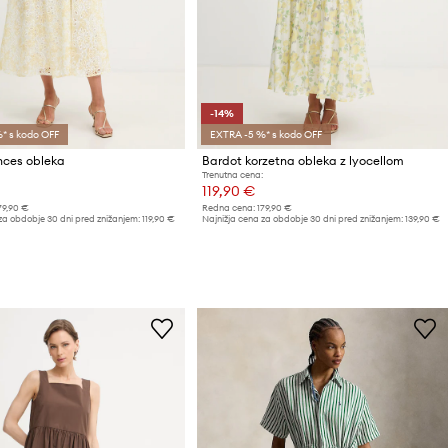
-14%
* s kodo OFF
EXTRA -5 %* s kodo OFF
nces obleka
Bardot korzetna obleka z lyocellom
Trenutna cena:
119,90 €
79,90 €
Redna cena:
179,90 €
za obdobje 30 dni pred znižanjem:
119,90 €
Najnižja cena za obdobje 30 dni pred znižanjem:
139,90 €