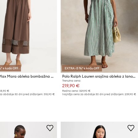
* s kodo OFF
EXTRA -5 %* s kodo OFF
Weekend Max Mara obleka bombažna GOLA
Polo Ralph Lauren srajčna obleka z lanom
Trenutna cena:
219,90 €
18,90 €
Redna cena:
329,90 €
za obdobje 30 dni pred znižanjem:
318,90 €
Najnižja cena za obdobje 30 dni pred znižanjem:
239,90 €