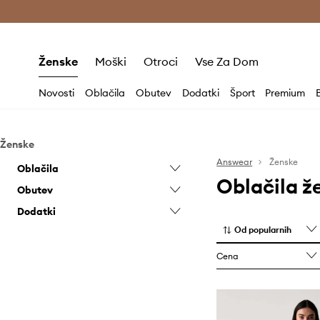
Brezplačna dostava in vračila (v vrednosti 80 € in več) >
Ženske
Moški
Otroci
Vse Za Dom
Novosti
Oblačila
Obutev
Dodatki
Šport
Premium
Ženske
Answear
Ženske
Oblačila
Oblačila ž
Obutev
Bluze in srajce
Dodatki
Hlače in pajkice
Balerinke
Od popularnih
Jakne
Copati
Denarnice
Kavbojke
Čevlji z visoko peto
Dežniki
Cena
Kombinezoni
Espadrile
Dodatki za plavanje
Kopalke
Gležnjarji
Etuiji in torbice
Kompleti
Gumijasti škornji
Flaške in termovke