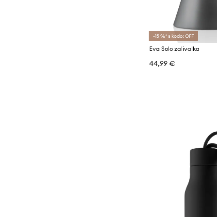
-15 %* s kodo: OFF
Eva Solo zalivalka
44,99 €