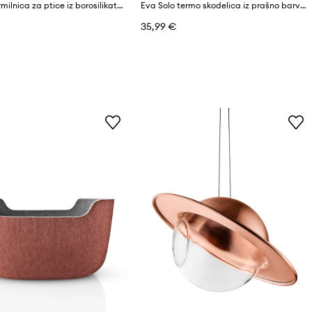
Eva Solo krmilnica za ptice iz borosilikatnega stekla
Eva Solo termo skodelica iz prašno barvanega jekla 0,35 l
35,99 €