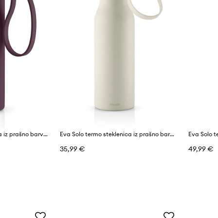
Eva Solo termo skodelica iz prašno barvanega jekla 0,35 l
Eva Solo termo steklenica iz prašno barvanega jekla 0,5 l
35,99 €
49,99 €