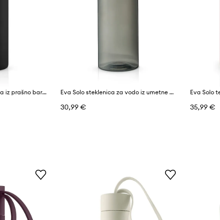
Eva Solo termo steklenica iz prašno barvanega jekla 0,5 l
Eva Solo steklenica za vodo iz umetne mase 0,5 l
30,99 €
35,99 €