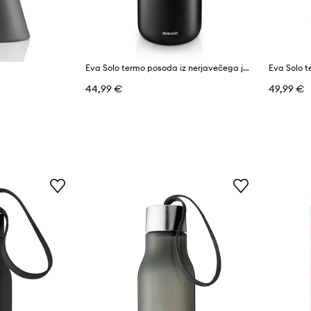
Eva Solo termo posoda iz nerjavečega jekla 0,7 l
44,99 €
49,99 €