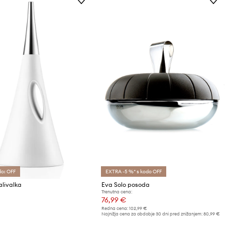
do: OFF
EXTRA -5 %* s kodo OFF
alivalka
Eva Solo posoda
Trenutna cena:
76,99 €
Redna cena:
102,99 €
Najnižja cena za obdobje 30 dni pred znižanjem:
80,99 €