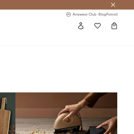
-20 % na prvo naročilo >
Premium Fashion Benefits >
Answear Club
Blog
Pomoč