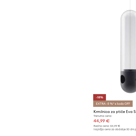
-18%
EXTRA -5 %* s kodo OFF
Krmilnica za ptiče Eva S
Trenutna cena:
44,99 €
Redna cena:
54,99 €
Najnižja cena za obdobje 30 dni 