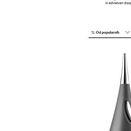
in edinstven dizaj
Jedilna posoda
Koši za smeti
Kozarci
Kuhanje in peka
Od popularnih
Noži in deske za rezanje
Servirna posoda
Shranjevanje in organiziranje
hrane
Vrči in karafe