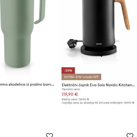
-25%
EXTRA -5 %* s kodo OFF
Eva Solo termo skodelica iz prašno barvanega jekla 0,9 l
Električni čajnik Eva Solo Nordic Kitchen 1,5 L
Trenutna cena:
119,90 €
Redna cena:
159,90 €
Najnižja cena za obdobje 30 dni pred znižanjem:
159,90 €