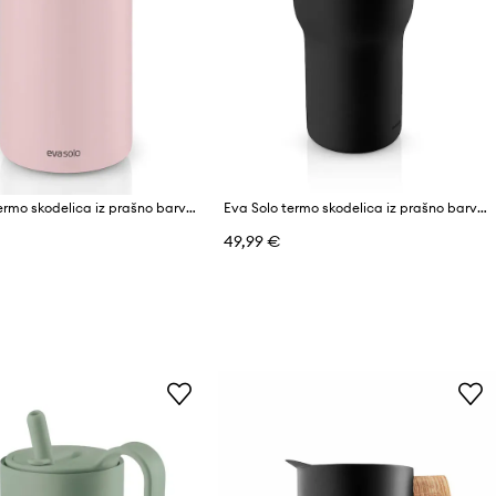
Eva Solo termo skodelica iz prašno barvanega jekla 0,35 l
Eva Solo termo skodelica iz prašno barvanega jekla 0,9 l
49,99 €