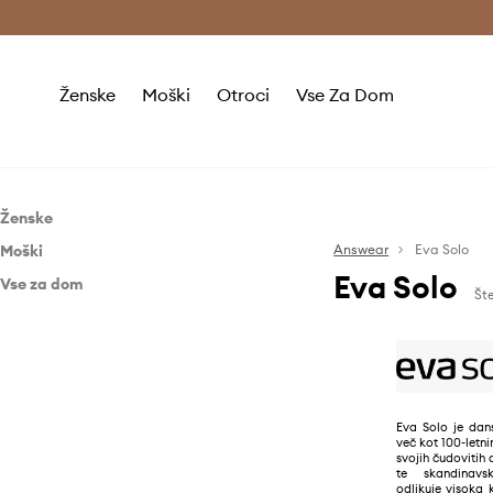
Brezplačna dostava in vračila (v vrednosti 80 € in več) >
Ženske
Moški
Otroci
Vse Za Dom
Ženske
Moški
Dodatki
Answear
Eva Solo
Eva Solo
Vse za dom
Dodatki
Flaške in termovke
Šte
Dnevna soba in spalnica
Flaške in termovke
Kopalnica
Cvetlični lonci in zalivalke
Kuhinja in bar
Dekoracija
Kopalniški koši
Življenjski slog
Razsvetljava
Kopalniški pripomočki
Dodatki za kavo in čaj
Eva Solo je da
več kot 100-letni
Shranjevanje in organizacija
Dodatki za vino
Outdoor življenjski slog
svojih čudovitih
te skandinav
Gospodinjski aparati
Vrt in terasa
odlikuje visoka 