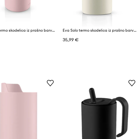
Eva Solo termo skodelica iz prašno barvanega jekla 0,9 l
Eva Solo termo skodelica iz prašno barvanega jekla 0,35 l
35,99 €