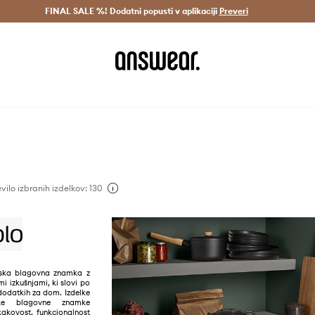
Dostava v 3 dneh >
FINAL SALE %! Dodatni popusti v aplikaciji
Prihrani z vpisom v Answear Club >
Preveri
vilo izbranih izdelkov: 130
nska blagovna znamka z
mi izkušnjami, ki slovi po
 dodatkih za dom. Izdelke
ske blagovne znamke
kakovost, funkcionalnost