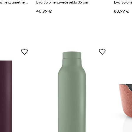
Eva Solo koš za shranjevanje iz umetne mase 48 x 35 x 26 cm
Eva Solo nerjaveče jeklo 35 cm
40,99 €
80,99 €