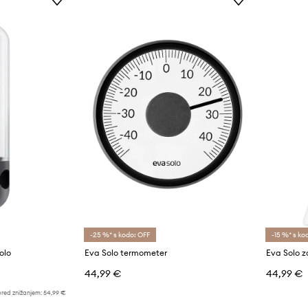
-25 %* s kodo: OFF
-15 %* s ko
olo
Eva Solo termometer
Eva Solo z
44,99 €
44,99 €
pred znižanjem:
54,99 €