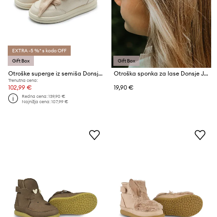
EXTRA -5 %* s kodo OFF
Gift Box
Gift Box
Otroške superge iz semiša Donsje Lexley Sneakers
Otroška sponka za lase Donsje Josy Classic Hairclip Koala
Trenutna cena:
102,99 €
19,90 €
Redna cena:
139,90 €
Najnižja cena:
107,99 €