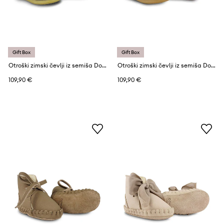
Gift Box
Gift Box
Otroški zimski čevlji iz semiša Donsje Dubu Special Shoes Stag
Otroški zimski čevlji iz semiša Donsje Roumi Shoes Fluffy Bunny
109,90 €
109,90 €