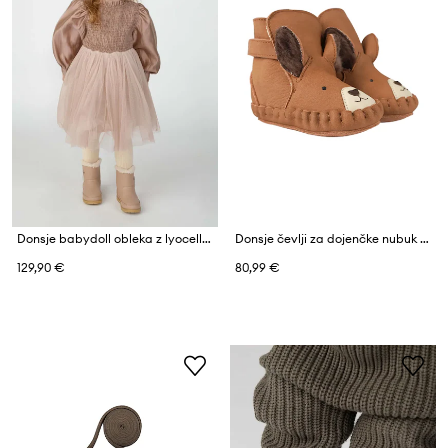
Donsje babydoll obleka z lyocellom Janice Dress
Donsje čevlji za dojenčke nubuk Kapi Exclusive Booties Fluffy Squirrel
129,90 €
80,99 €