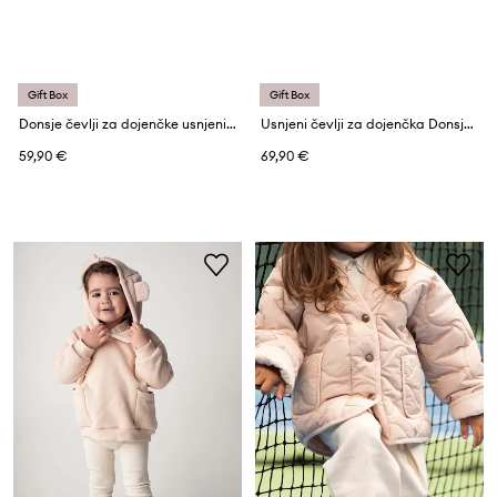
Gift Box
Gift Box
Donsje čevlji za dojenčke usnjeni Pina Classic Booties
Usnjeni čevlji za dojenčka Donsje Pina Organza Booties
59,90 €
69,90 €