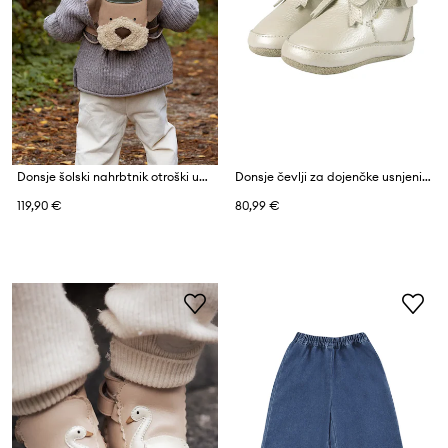
Donsje šolski nahrbtnik otroški usnjeni Stanzen Backpack Terrier
Donsje čevlji za dojenčke usnjeni Cubow Booties
119,90 €
80,99 €