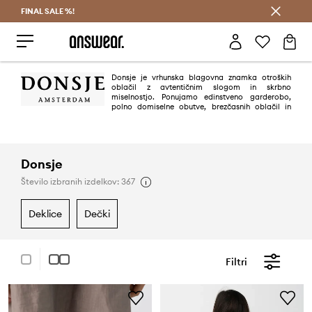
FINAL SALE %!
Prihrani z vpisom v Answear Club >
Donsje je vrhunska blagovna znamka otroških
oblačil z avtentičnim slogom in skrbno
miselnostjo. Ponujamo edinstveno garderobo,
polno domiselne obutve, brezčasnih oblačil in
ujemajočih se dodatkov, ki so všeč otrokom in vsem okoli njih. Edinstvene
izdelke Donsje odlikujejo prefinjene podrobnosti, vrhunski materiali in
čudoviti modeli za izjemno prikupen in brezčasen videz.
Donsje
Število izbranih izdelkov: 367
deklice
dečki
Filtri