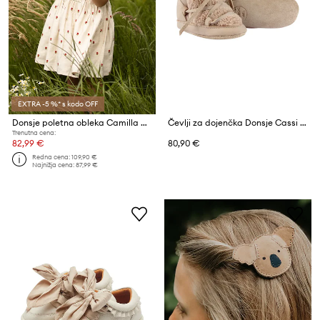
EXTRA -5 %* s kodo OFF
Donsje poletna obleka Camilla Dress Red Roses
Čevlji za dojenčka Donsje Cassi Booties
Trenutna cena:
82,99 €
80,90 €
Redna cena:
109,90 €
Najnižja cena:
87,99 €