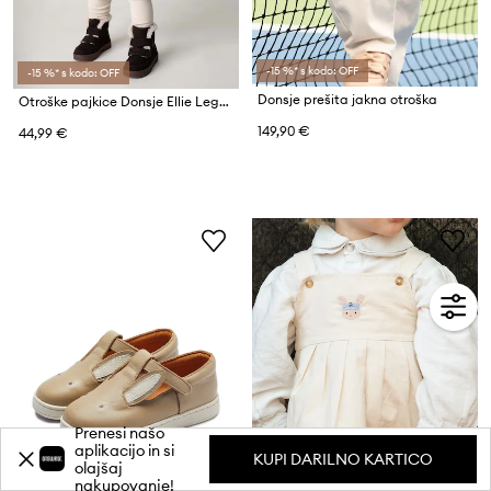
-15 %* s kodo: OFF
-15 %* s kodo: OFF
Donsje prešita jakna otroška
Otroške pajkice Donsje Ellie Leggings
149,90 €
44,99 €
Prenesi našo
aplikacijo in si
KUPI DARILNO KARTICO
olajšaj
nakupovanje!