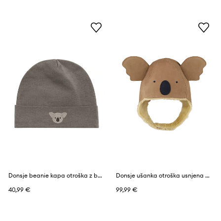
Donsje beanie kapa otroška z bombažem Koala
Donsje ušanka otroška usnjena Kapi Classic Hat Koala
40,99 €
99,99 €