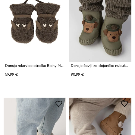
Donsje rokavice otroške Richy Mittens Stag
Donsje čevlji za dojenčke nubukovni Junus Booties Terrier
59,99 €
90,99 €