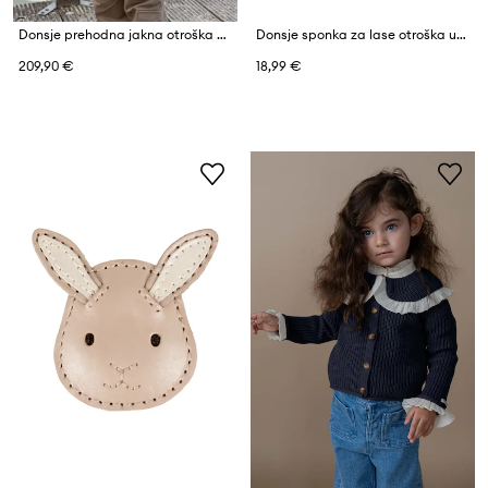
Donsje prehodna jakna otroška Damian Jacket
Donsje sponka za lase otroška usnjena Josy Exclusive Hairclip Alpaca
209,90 €
18,99 €