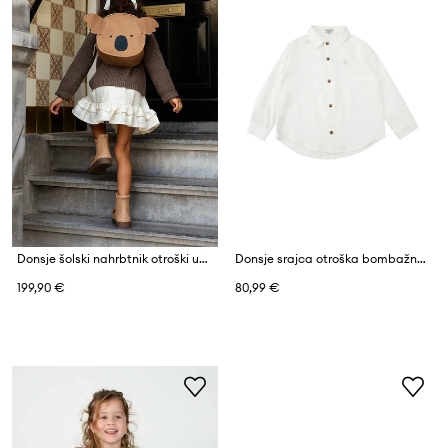
Donsje šolski nahrbtnik otroški usnjeni Umi Schoolbag Koala
Donsje srajca otroška bombažna Chee Shirt
199,90 €
80,99 €