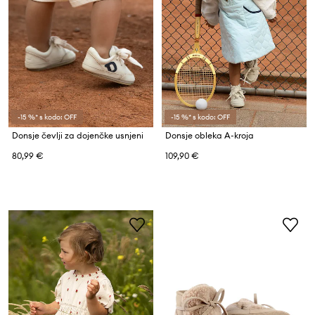
-15 %* s kodo: OFF
-15 %* s kodo: OFF
Donsje čevlji za dojenčke usnjeni
Donsje obleka A-kroja
80,99 €
109,90 €