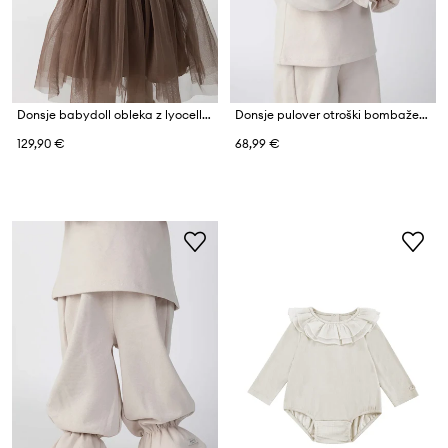
Donsje babydoll obleka z lyocellom Janice Dress
Donsje pulover otroški bombažen Pluimpje Sweater
129,90 €
68,99 €