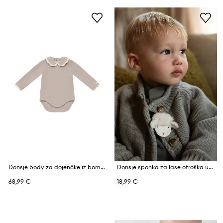
Donsje body za dojenčke iz bombaža z elastanom Diete Bodysuit
Donsje sponka za lase otroška usnjena Josy Exclusive Hairclip Lammy
68,99 €
18,99 €