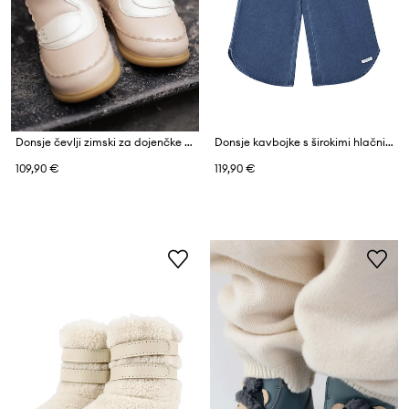
Donsje čevlji zimski za dojenčke nubukovi Sify Shoes Swan
Donsje kavbojke s širokimi hlačnicami otroške Hauke Denim Trousers
109,90 €
119,90 €