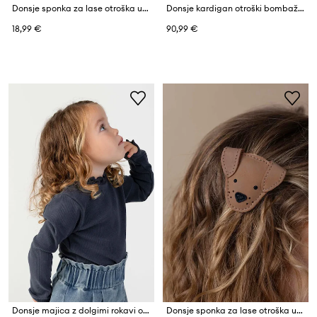
Donsje sponka za lase otroška usnjena Blinc Clip Pink Bunny
Donsje kardigan otroški bombažen Zoila Cardigan
18,99 €
90,99 €
Donsje majica z dolgimi rokavi otroška bombažna z elastanom Wonsy Shirt
Donsje sponka za lase otroška usnjena Josy Classic Hairclip Dog