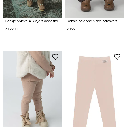
Donsje obleka A-kroja z dodatkom volne Lotus Dress
Donsje ohlapne hlače otroške z volno Elias Trousers
90,99 €
90,99 €