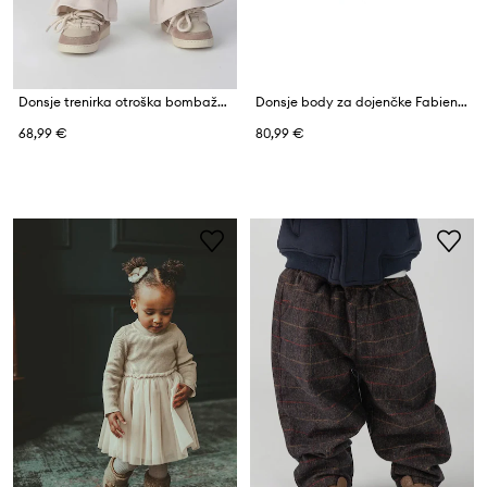
Donsje trenirka otroška bombažna Lindelwa Trousers
Donsje body za dojenčke Fabien Bodysuit
68,99 €
80,99 €