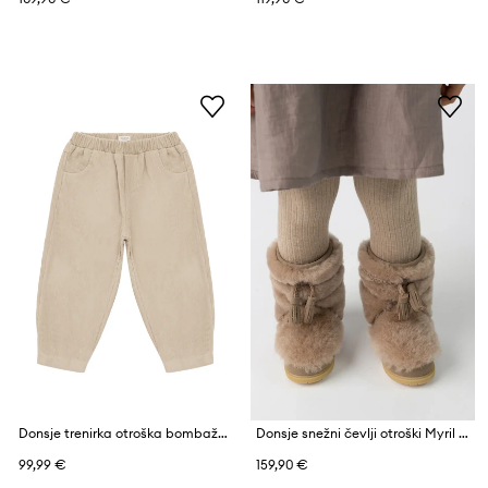
Donsje trenirka otroška bombažna Patrik Trousers
Donsje snežni čevlji otroški Myril Boots
99,99 €
159,90 €