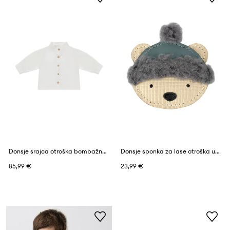
Donsje srajca otroška bombažna Fini Blouse
Donsje sponka za lase otroška usnjena Stanzen Clip Polar Bear
85,99 €
23,99 €