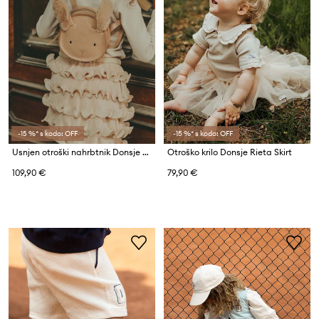
-15 %* s kodo: OFF
-15 %* s kodo: OFF
Usnjen otroški nahrbtnik Donsje Kapi Exclusive Backpack Fluffy Bunny
Otroško krilo Donsje Rieta Skirt
109,90 €
79,90 €