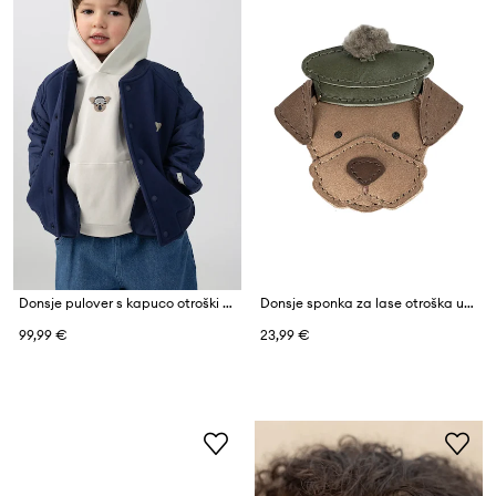
Donsje pulover s kapuco otroški bombaž z elastanom Herps Hoodie Ski Koala
Donsje sponka za lase otroška usnjena Stanzen Clip Terrier
99,99 €
23,99 €