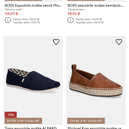
BOSS Espadrile moške semiš Madeira
BOSS espadrile moške semišaste Madeira
Trenutna cena:
Trenutna cena:
109,90 €
98,99 €
Redna cena:
148,90 €
Redna cena:
148,90 €
Najnižja cena:
119,90 €
Najnižja cena:
103,99 €
-15%
EXTRA -5 %* s kodo OFF
EXTRA -5 %* s kodo OFF
Toms espadrile moške ALPARGATA CLASSIC
Michael Kors espadrile moške usnjene Elias Espadrille