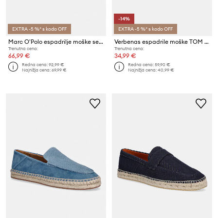
-14%
EXTRA -5 %* s kodo OFF
EXTRA -5 %* s kodo OFF
Marc O'Polo espadrilje moške semišaste Jerry 1B
Verbenas espadrile moške TOM MALI
Trenutna cena:
Trenutna cena:
66,99 €
34,99 €
Redna cena:
92,99 €
Redna cena:
59,90 €
Najnižja cena:
69,99 €
Najnižja cena:
40,99 €