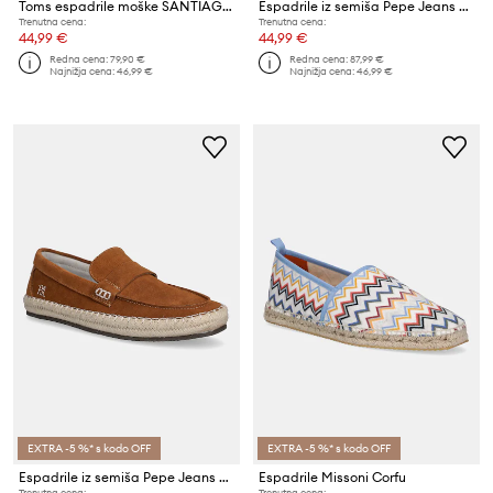
Toms espadrile moške SANTIAGO
Espadrile iz semiša Pepe Jeans TOURIST COAST
Trenutna cena:
Trenutna cena:
44,99 €
44,99 €
Redna cena:
79,90 €
Redna cena:
87,99 €
Najnižja cena:
46,99 €
Najnižja cena:
46,99 €
EXTRA -5 %* s kodo OFF
EXTRA -5 %* s kodo OFF
Espadrile iz semiša Pepe Jeans TOURIST COAST
Espadrile Missoni Corfu
Trenutna cena:
Trenutna cena: