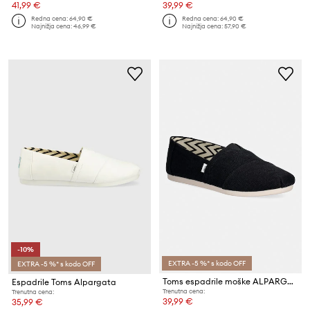
41,99 €
39,99 €
Redna cena:
64,90 €
Redna cena:
64,90 €
Najnižja cena:
46,99 €
Najnižja cena:
57,90 €
-10%
EXTRA -5 %* s kodo OFF
EXTRA -5 %* s kodo OFF
Toms espadrile moške ALPARGATA CLASSIC
Espadrile Toms Alpargata
Trenutna cena:
Trenutna cena:
39,99 €
35,99 €