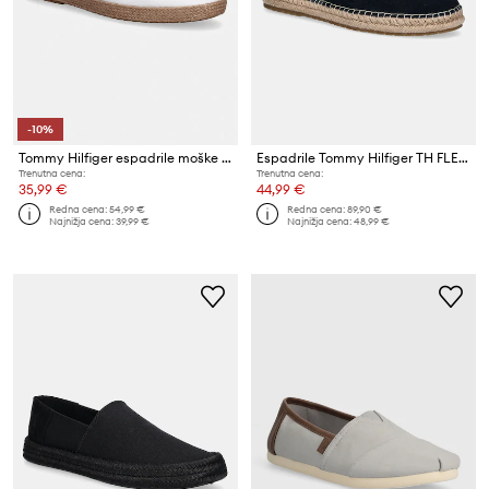
-10%
Tommy Hilfiger espadrile moške CORE HILFIGER ESPADRILLE TEXTILE
Espadrile Tommy Hilfiger TH FLEX MIX ESPADRILLE
Trenutna cena:
Trenutna cena:
35,99 €
44,99 €
Redna cena:
54,99 €
Redna cena:
89,90 €
Najnižja cena:
39,99 €
Najnižja cena:
48,99 €