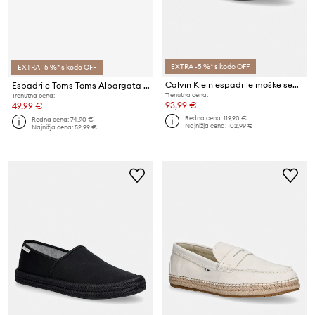
EXTRA -5 %* s kodo OFF
EXTRA -5 %* s kodo OFF
Calvin Klein espadrile moške semišaste ESPADRILLE HYBRID BOAT SU
Espadrile Toms Toms Alpargata Rope 2.0 10019875 BLACK
Trenutna cena:
Trenutna cena:
93,99 €
49,99 €
Redna cena:
119,90 €
Redna cena:
74,90 €
Najnižja cena:
102,99 €
Najnižja cena:
52,99 €