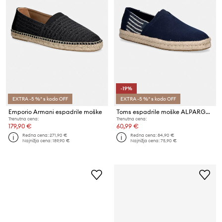
-19%
EXTRA -5 %* s kodo OFF
EXTRA -5 %* s kodo OFF
Emporio Armani espadrile moške
Toms espadrile moške ALPARGATA ROPE 2.0
Trenutna cena:
Trenutna cena:
179,90 €
60,99 €
Redna cena:
271,90 €
Redna cena:
84,90 €
Najnižja cena:
189,90 €
Najnižja cena:
75,90 €