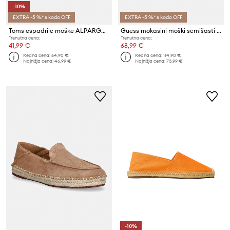
-10%
EXTRA -5 %* s kodo OFF
EXTRA -5 %* s kodo OFF
Toms espadrile moške ALPARGATA CLASSIC
Guess mokasini moški semišasti LOPADE
Trenutna cena:
Trenutna cena:
41,99 €
68,99 €
Redna cena:
64,90 €
Redna cena:
114,90 €
Najnižja cena:
46,99 €
Najnižja cena:
73,99 €
-10%