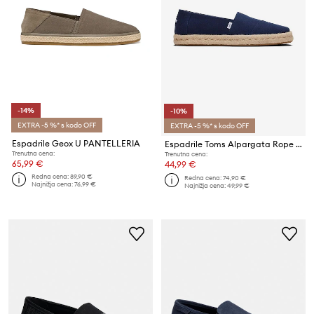
-14%
-10%
EXTRA -5 %* s kodo OFF
EXTRA -5 %* s kodo OFF
Espadrile Geox U PANTELLERIA
Espadrile Toms Alpargata Rope 2.0 10019870 NAVY
Trenutna cena:
Trenutna cena:
65,99 €
44,99 €
Redna cena:
89,90 €
Redna cena:
74,90 €
Najnižja cena:
76,99 €
Najnižja cena:
49,99 €