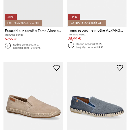
-14%
-31%
EXTRA -5 %* s kodo OFF
EXTRA -5 %* s kodo OFF
Toms espadrile moške ALPARGATA CLASSIC
Espadrile iz semiša Toms Alonso Loafer Rope
Trenutna cena:
Trenutna cena:
35,99 €
57,99 €
Redna cena:
59,90 €
Redna cena:
94,90 €
Najnižja cena:
41,99 €
Najnižja cena:
84,90 €