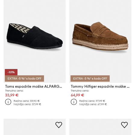
-10%
EXTRA -5 %* s kodo OFF
EXTRA -5 %* s kodo OFF
Toms espadrile moške ALPARGATA CLASSIC
Tommy Hilfiger espadrile moške semišaste FLEXIBLE HILFIGER SDE
Trenutna cena:
Trenutna cena:
33,99 €
64,99 €
Redna cena:
59,90 €
Redna cena:
97,99 €
Najnižja cena:
37,99 €
Najnižja cena:
67,99 €