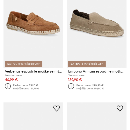
EXTRA -5 %* s kodo OFF
EXTRA -5 %* s kodo OFF
Verbenas espadrile moške semišaste TRACK SERRAJE
Emporio Armani espadrile moške semišaste
Trenutna cena:
Trenutna cena:
46,99 €
189,90 €
Redna cena:
79,90 €
Redna cena:
290,90 €
Najnižja cena:
51,99 €
Najnižja cena:
199,90 €