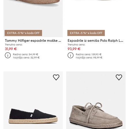
EXTRA -5 %* s kodo OFF
EXTRA -5 %* s kodo OFF
Tommy Hilfiger espadrile moške CORE HILFIGER ESPADRILLE TEXTILE
Espadrile iz semiša Polo Ralph Lauren Cevio V2 Clp
Trenutna cena:
Trenutna cena:
31,99 €
93,99 €
Redna cena:
54,99 €
Redna cena:
139,90 €
Najnižja cena:
32,99 €
Najnižja cena:
98,99 €