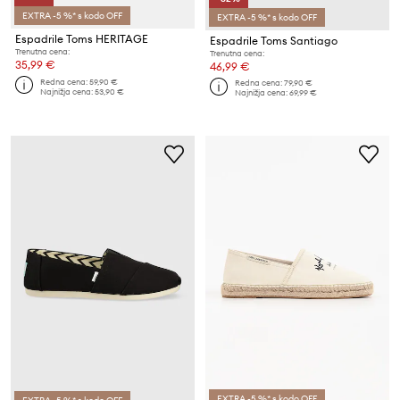
EXTRA -5 %* s kodo OFF
EXTRA -5 %* s kodo OFF
Espadrile Toms HERITAGE
Espadrile Toms Santiago
Trenutna cena:
Trenutna cena:
35,99 €
46,99 €
Redna cena:
59,90 €
Redna cena:
79,90 €
Najnižja cena:
53,90 €
Najnižja cena:
69,99 €
EXTRA -5 %* s kodo OFF