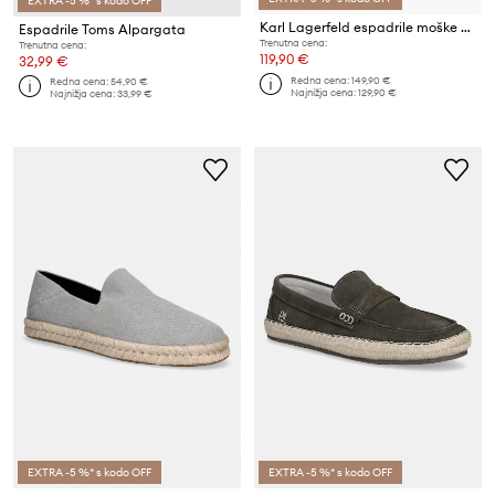
EXTRA -5 %* s kodo OFF
Karl Lagerfeld espadrile moške Kamino
Espadrile Toms Alpargata
Trenutna cena:
Trenutna cena:
119,90 €
32,99 €
Redna cena:
149,90 €
Redna cena:
54,90 €
Najnižja cena:
129,90 €
Najnižja cena:
33,99 €
EXTRA -5 %* s kodo OFF
EXTRA -5 %* s kodo OFF