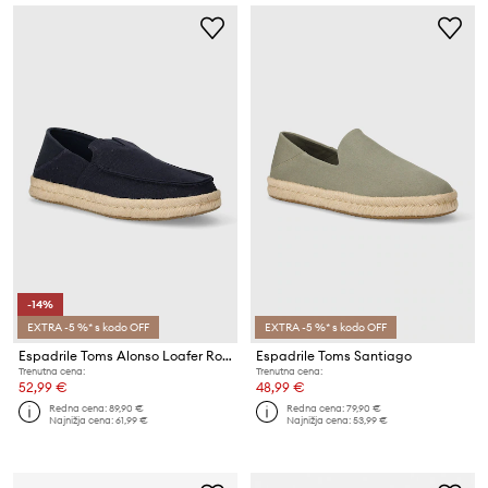
-14%
EXTRA -5 %* s kodo OFF
EXTRA -5 %* s kodo OFF
Espadrile Toms Alonso Loafer Rope
Espadrile Toms Santiago
Trenutna cena:
Trenutna cena:
52,99 €
48,99 €
Redna cena:
89,90 €
Redna cena:
79,90 €
Najnižja cena:
61,99 €
Najnižja cena:
53,99 €