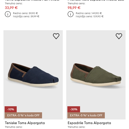
Trenutna cena:
Trenutna cena:
33,99 €
98,99 €
Redna cena:
59,90 €
Redna cena:
149,90 €
Najnižja cena:
39,99 €
Najnižja cena:
109,90 €
-10%
-30%
EXTRA -5 %* s kodo OFF
EXTRA -5 %* s kodo OFF
Teniske Toms Alpargata
Espadrile Toms Alpargata
Trenutna cena:
Trenutna cena: