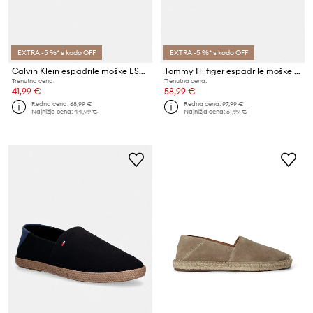
EXTRA -5 %* s kodo OFF
EXTRA -5 %* s kodo OFF
Calvin Klein espadrile moške ESS ESPADRILLE CV
Tommy Hilfiger espadrile moške semišaste FLEXIBLE HILFIGER SDE ESPADRILLE
Trenutna cena:
Trenutna cena:
41,99 €
58,99 €
Redna cena:
68,99 €
Redna cena:
97,99 €
Najnižja cena:
44,99 €
Najnižja cena:
61,99 €