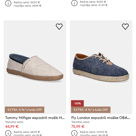
Redna cena:
59,90 €
Redna cena:
59,90 €
Najnižja cena:
41,99 €
Najnižja cena:
39,99 €
-10%
EXTRA -5 %* s kodo OFF
EXTRA -5 %* s kodo OFF
Tommy Hilfiger espadrili moški HILFIGER CHAMBRAY ESPADRILLE
Fly London espadrili moške OBAN578FLY
Trenutna cena:
Trenutna cena:
44,99 €
75,99 €
Redna cena:
68,99 €
Redna cena:
109,90 €
Najnižja cena:
46,99 €
Najnižja cena:
84,99 €