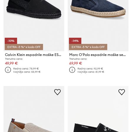
-10%
-14%
EXTRA -5 %* s kodo OFF
EXTRA -5 %* s kodo OFF
Calvin Klein espadrile moške ESPADRILLE WEBBING CV
Marc O'Polo espadrile moške semišaste Jerry 1B
Trenutna cena:
Trenutna cena:
49,99 €
69,99 €
Redna cena:
78,99 €
Redna cena:
92,99 €
Najnižja cena:
55,99 €
Najnižja cena:
81,99 €