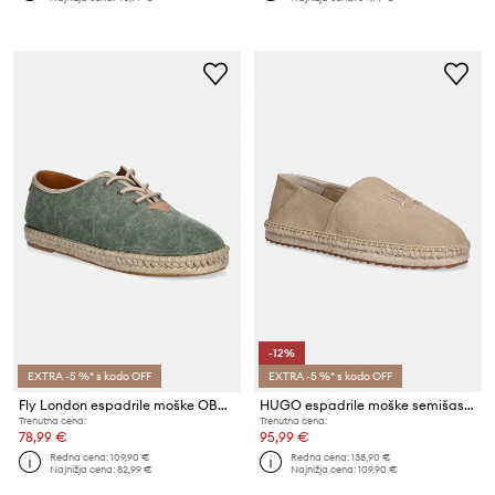
-12%
EXTRA -5 %* s kodo OFF
EXTRA -5 %* s kodo OFF
Fly London espadrile moške OBAN578FLY
HUGO espadrile moške semišaste Sannes
Trenutna cena:
Trenutna cena:
78,99 €
95,99 €
Redna cena:
109,90 €
Redna cena:
138,90 €
Najnižja cena:
82,99 €
Najnižja cena:
109,90 €