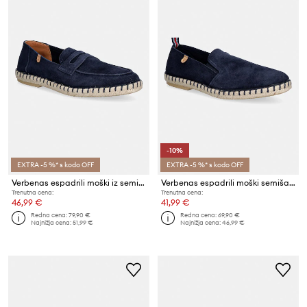
-10%
EXTRA -5 %* s kodo OFF
EXTRA -5 %* s kodo OFF
Verbenas espadrili moški iz semiša TRACK SERRAJE
Verbenas espadrili moški semišasti TOM SERRAJE
Trenutna cena:
Trenutna cena:
46,99 €
41,99 €
Redna cena:
79,90 €
Redna cena:
69,90 €
Najnižja cena:
51,99 €
Najnižja cena:
46,99 €