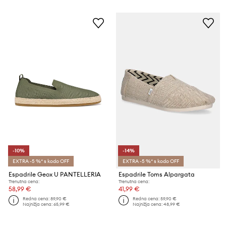
-10%
-14%
EXTRA -5 %* s kodo OFF
EXTRA -5 %* s kodo OFF
Espadrile Geox U PANTELLERIA
Espadrile Toms Alpargata
Trenutna cena:
Trenutna cena:
58,99 €
41,99 €
Redna cena:
89,90 €
Redna cena:
59,90 €
Najnižja cena:
65,99 €
Najnižja cena:
48,99 €