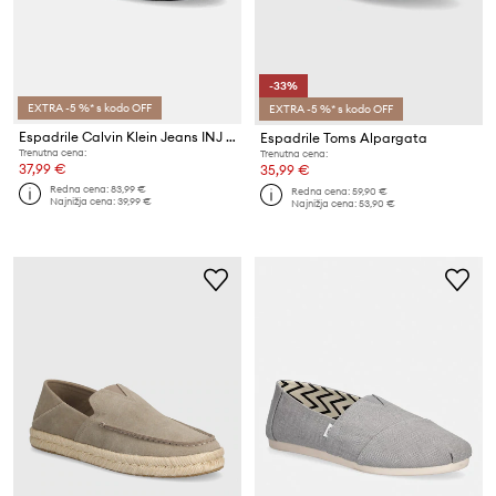
-33%
EXTRA -5 %* s kodo OFF
EXTRA -5 %* s kodo OFF
Espadrile Calvin Klein Jeans INJ ESPADRILLE CV SU
Espadrile Toms Alpargata
Trenutna cena:
Trenutna cena:
37,99 €
35,99 €
Redna cena:
83,99 €
Redna cena:
59,90 €
Najnižja cena:
39,99 €
Najnižja cena:
53,90 €