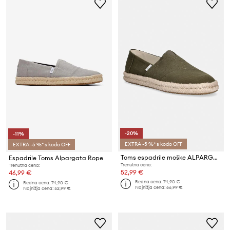
-20%
-11%
EXTRA -5 %* s kodo OFF
EXTRA -5 %* s kodo OFF
Toms espadrile moške ALPARGATA ROPE 2.0
Espadrile Toms Alpargata Rope
Trenutna cena:
Trenutna cena:
52,99 €
46,99 €
Redna cena:
74,90 €
Redna cena:
74,90 €
Najnižja cena:
66,99 €
Najnižja cena:
52,99 €