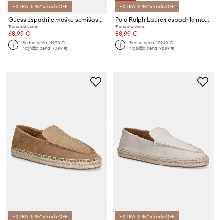
EXTRA -5 %* s kodo OFF
EXTRA -5 %* s kodo OFF
Guess espadrile moške semišaste LOPADE
Polo Ralph Lauren espadrile moške Cevio V2 Clp
Trenutna cena:
Trenutna cena:
68,99 €
88,99 €
Redna cena:
119,90 €
Redna cena:
129,90 €
Najnižja cena:
73,99 €
Najnižja cena:
98,99 €
EXTRA -5 %* s kodo OFF
EXTRA -5 %* s kodo OFF