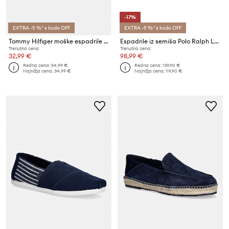
-17%
EXTRA -5 %* s kodo OFF
EXTRA -5 %* s kodo OFF
Tommy Hilfiger moške espadrile CORE HILFIGER ESPADRILLE TEXTILE
Espadrile iz semiša Polo Ralph Lauren Cevio V2 Clp
Trenutna cena:
Trenutna cena:
32,99 €
98,99 €
Redna cena:
54,99 €
Redna cena:
139,90 €
Najnižja cena:
34,99 €
Najnižja cena:
119,90 €