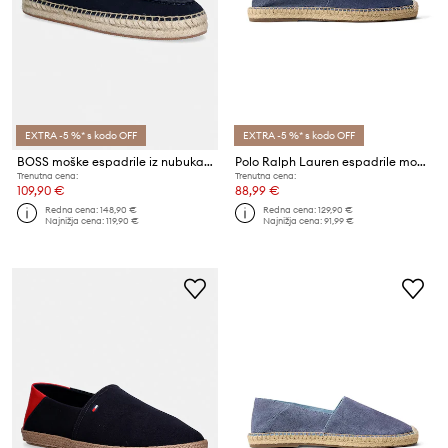
EXTRA -5 %* s kodo OFF
EXTRA -5 %* s kodo OFF
BOSS moške espadrile iz nubuka Madeira
Polo Ralph Lauren espadrile moške Cevio V2 Clp
Trenutna cena:
Trenutna cena:
109,90 €
88,99 €
Redna cena:
148,90 €
Redna cena:
129,90 €
Najnižja cena:
119,90 €
Najnižja cena:
91,99 €