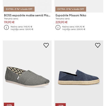
EXTRA -5 %* s kodo OFF
EXTRA -5 %* s kodo OFF
BOSS espadrile moške semiš Madeira
Espadrile Missoni Niko
Trenutna cena:
Trenutna cena:
119,90 €
229,90 €
Redna cena:
148,90 €
Redna cena:
434,90 €
Najnižja cena:
129,90 €
Najnižja cena:
239,90 €
-33%
-32%