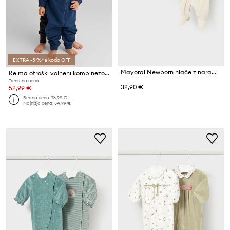
EXTRA -5 %* s kodo OFF
Mayoral Newborn hlače z naramnicami za dojenčke iz bombaža z elastanom
Reima otroški volneni kombinezon Parvin
Trenutna cena:
32,90 €
52,99 €
Redna cena:
76,99 €
Najnižja cena:
54,99 €