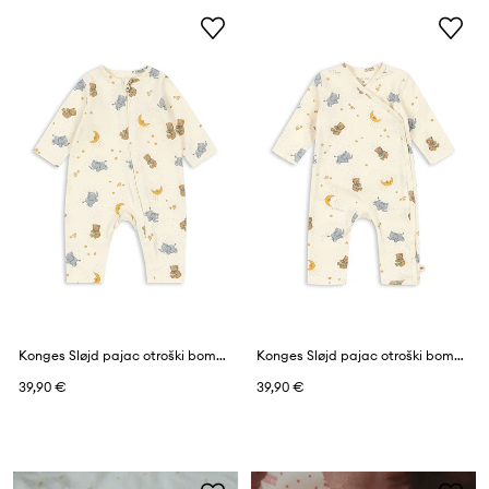
Konges Sløjd pajac otroški bombaž z elastanom BASIC ZIP ONESIE GOTS
Konges Sløjd pajac otroški bombaž z elastanom BASIC NEWBORN ONESIE GOTS
39,90 €
39,90 €