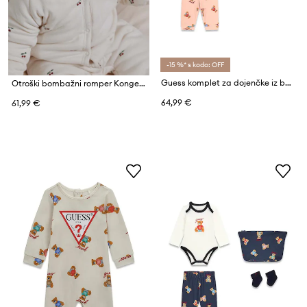
-15 %* s kodo: OFF
Guess komplet za dojenčke iz bombaža z elastanom
Otroški bombažni romper Konges Sløjd
64,99 €
61,99 €