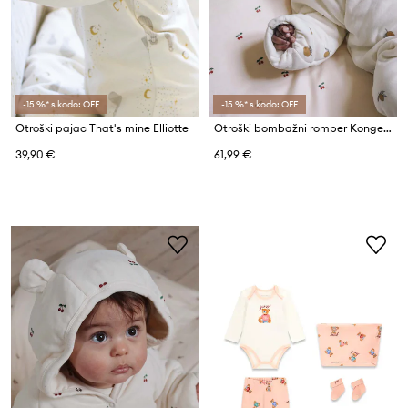
-15 %* s kodo: OFF
-15 %* s kodo: OFF
Otroški pajac That's mine Elliotte
Otroški bombažni romper Konges Sløjd
39,90 €
61,99 €