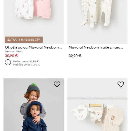
EXTRA -5 %* s kodo OFF
Otroški pajac Mayoral Newborn 2-pack
Mayoral Newborn hlače z naramnicami (z nogicami) za dojenčke bombažne paket 2 kosov
Trenutna cena:
30,90 €
39,90 €
Redna cena:
36,90 €
Najnižja cena:
31,90 €