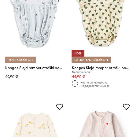
-10%
-15 %* s kodo: OFF
EXTRA -5 %* s kodo OFF
Konges Sløjd romper otroški bombažen COCO ROMPER GOTS
Konges Sløjd romper otroški bombažen COCO ROMPER GOTS
Trenutna cena:
49,90 €
44,90 €
Redna cena:
49,90 €
Najnižja cena:
49,90 €