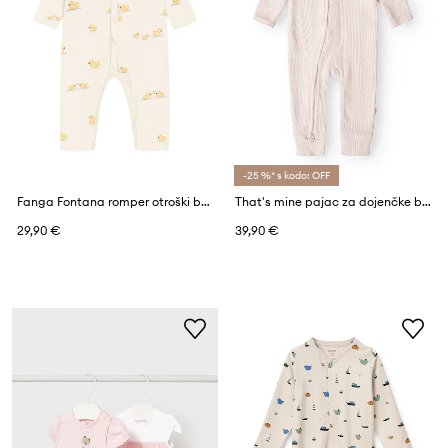
-25 %* s kodo: OFF
Fanga Fontana romper otroški bombažen BELLO DUE ONESIE OCS
That's mine pajac za dojenčke bombažen Stefania Onesie
29,90 €
39,90 €