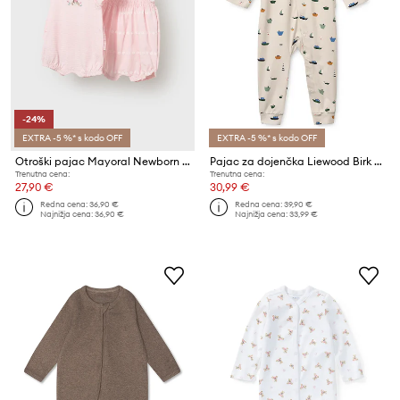
-24%
EXTRA -5 %* s kodo OFF
EXTRA -5 %* s kodo OFF
Otroški pajac Mayoral Newborn 2-pack
Pajac za dojenčka Liewood Birk Printed Pyjamas Jumpsuit
Trenutna cena:
Trenutna cena:
27,90 €
30,99 €
Redna cena:
36,90 €
Redna cena:
39,90 €
Najnižja cena:
36,90 €
Najnižja cena:
33,99 €