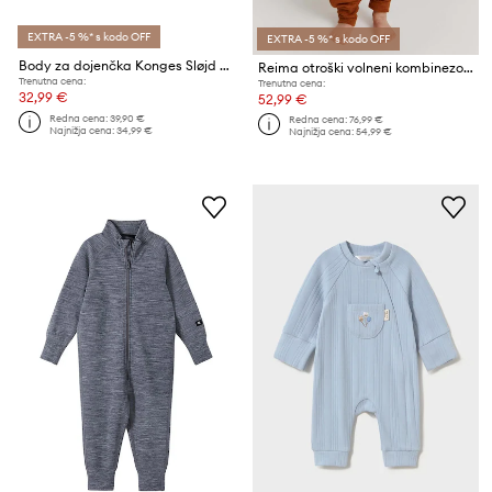
EXTRA -5 %* s kodo OFF
EXTRA -5 %* s kodo OFF
Body za dojenčka Konges Sløjd CHLEO ROMPER GOTS
Reima otroški volneni kombinezon Parvin
Trenutna cena:
Trenutna cena:
32,99 €
52,99 €
Redna cena:
39,90 €
Redna cena:
76,99 €
Najnižja cena:
34,99 €
Najnižja cena:
54,99 €