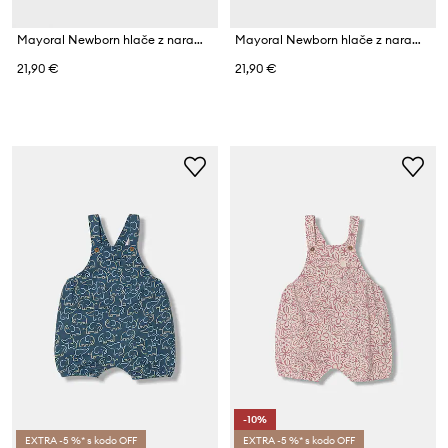
Mayoral Newborn hlače z naramnicami za dojenčke z bombažem
Mayoral Newborn hlače z naramnicami (z nogicami) za dojenčke z bombažem
21,90 €
21,90 €
-10%
EXTRA -5 %* s kodo OFF
EXTRA -5 %* s kodo OFF