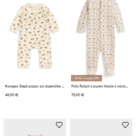
-15 %* s kodo: OFF
Konges Sløjd pajac za dojenčke bombažen MINNIE NEWBORN ONESIE GOTS
Polo Ralph Lauren hlače z naramnicami (z nogicami) za dojenčke z bombažem
49,90 €
79,90 €