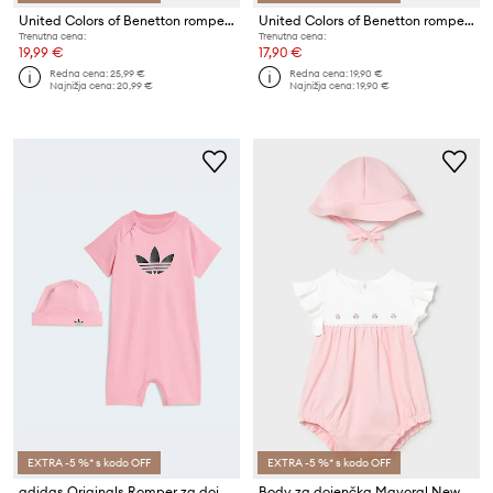
United Colors of Benetton romper otroški bombažen
United Colors of Benetton romper otroški bombažen
Trenutna cena:
Trenutna cena:
19,99 €
17,90 €
Redna cena:
25,99 €
Redna cena:
19,90 €
Najnižja cena:
20,99 €
Najnižja cena:
19,90 €
EXTRA -5 %* s kodo OFF
EXTRA -5 %* s kodo OFF
adidas Originals Romper za dojenčke bombažen
Body za dojenčka Mayoral Newborn