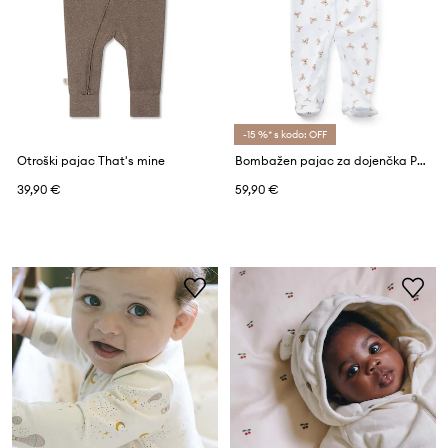
-15 %* s kodo: OFF
Otroški pajac That's mine
Bombažen pajac za dojenčka Polo Ralph Lauren
39,90 €
59,90 €