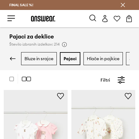
FINAL SALE %!
Prihrani z vpisom v Answear Club >
Pajaci za deklice
Število izbranih izdelkov: 214
bluze in srajce
pajaci
hlače in pajkice
jakn
Filtri