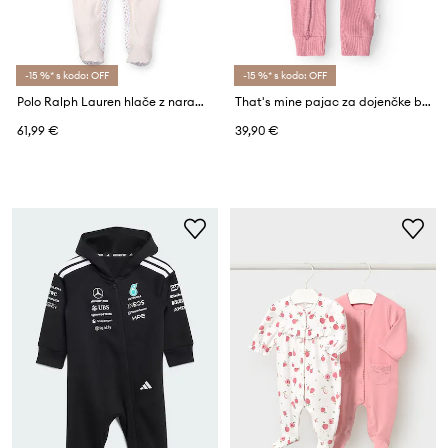
-15 %* s kodo: OFF
-15 %* s kodo: OFF
Polo Ralph Lauren hlače z naramnicami (z nogicami) otroške bombažne
That's mine pajac za dojenčke bombažen Stefania Onesie
61,99 €
39,90 €