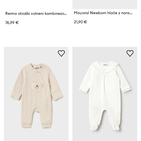
Mayoral Newborn hlače z naramnicami (z nogicami) za dojenčke z bombažem
Reima otroški volneni kombinezon Parvin
21,90 €
76,99 €