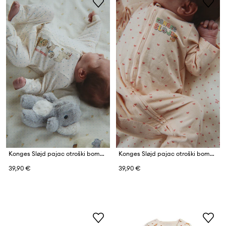
Konges Sløjd pajac otroški bombažen GIO ZIP ONESIE GOTS
Konges Sløjd pajac otroški bombaž z elastanom BASIC ZIP ONESIE GOTS
39,90 €
39,90 €