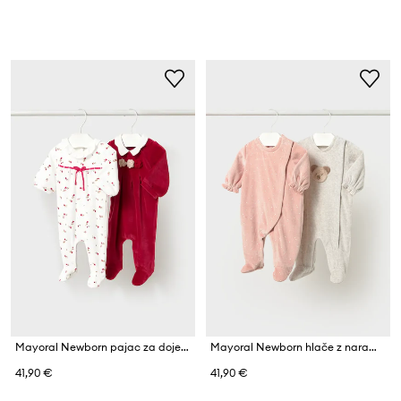
Mayoral Newborn pajac za dojenčke z bombažem
Mayoral Newborn hlače z naramnicami (z nogicami) za dojenčke z bombažem paket 2 kosov
41,90 €
41,90 €