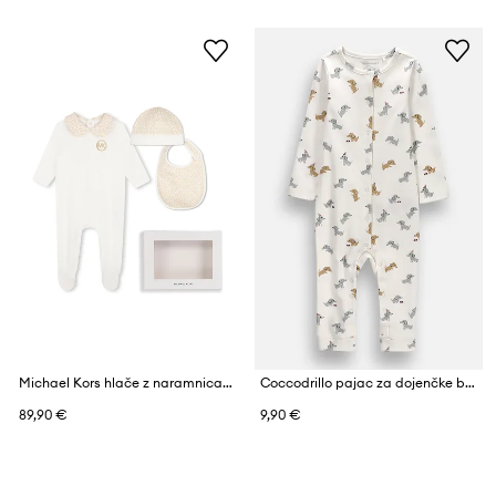
Michael Kors hlače z naramnicami (z nogicami) za dojenčke bombažne
Coccodrillo pajac za dojenčke bombažen
89,90 €
9,90 €