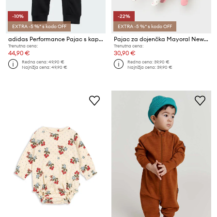
-10%
-22%
EXTRA -5 %* s kodo OFF
EXTRA -5 %* s kodo OFF
adidas Performance Pajac s kapuco za dojenčke z bombažem MERCEDES
Pajac za dojenčka Mayoral Newborn 2-pack
Trenutna cena:
Trenutna cena:
44,90 €
30,90 €
Redna cena:
49,90 €
Redna cena:
39,90 €
Najnižja cena:
49,90 €
Najnižja cena:
39,90 €