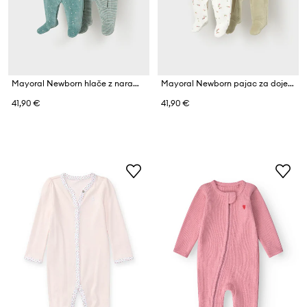
Mayoral Newborn hlače z naramnicami (z nogicami) za dojenčke z bombažem paket 2 kosov
Mayoral Newborn pajac za dojenčke z bombažem
41,90 €
41,90 €