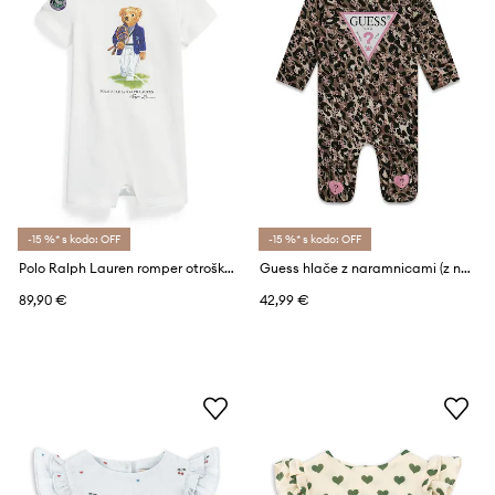
-15 %* s kodo: OFF
-15 %* s kodo: OFF
Polo Ralph Lauren romper otroški bombažen Wimbledon
Guess hlače z naramnicami (z nogicami) za dojenčke bombaž z elastanom
89,90 €
42,99 €