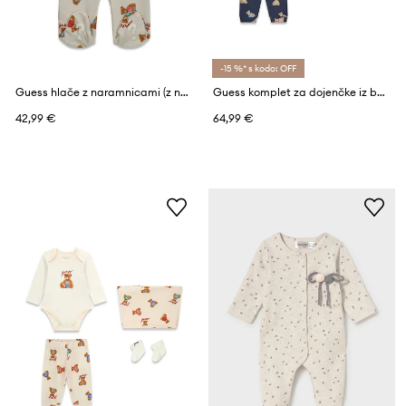
-15 %* s kodo: OFF
Guess hlače z naramnicami (z nogicami) za dojenčke bombažne
Guess komplet za dojenčke iz bombaža z elastanom
42,99 €
64,99 €