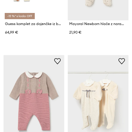
-15 %* s kodo: OFF
Guess komplet za dojenčke iz bombaža z elastanom
Mayoral Newborn hlače z naramnicami (z nogicami) za dojenčke z bombažem
64,99 €
21,90 €