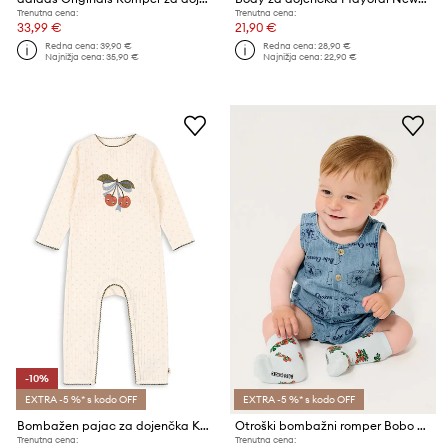
Trenutna cena:
Trenutna cena:
33,99 €
21,90 €
Redna cena:
39,90 €
Redna cena:
28,90 €
Najnižja cena:
35,90 €
Najnižja cena:
22,90 €
-10%
EXTRA -5 %* s kodo OFF
EXTRA -5 %* s kodo OFF
Bombažen pajac za dojenčka Konges Sløjd MINNIE ONESIE GOTS
Otroški bombažni romper Bobo Choses Pickles The Dog
Trenutna cena:
Trenutna cena: