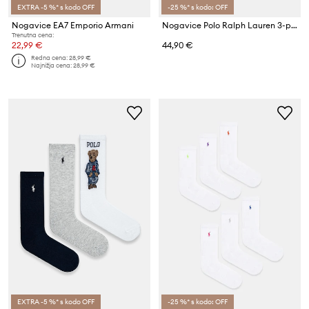
EXTRA -5 %* s kodo OFF
-25 %* s kodo: OFF
Nogavice EA7 Emporio Armani
Nogavice Polo Ralph Lauren 3-pack
Trenutna cena:
22,99 €
44,90 €
Redna cena:
28,99 €
Najnižja cena:
28,99 €
EXTRA -5 %* s kodo OFF
-25 %* s kodo: OFF