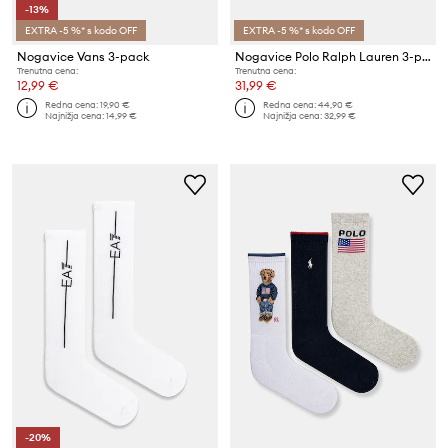
-13%
EXTRA -5 %* s kodo OFF
EXTRA -5 %* s kodo OFF
Nogavice Vans 3-pack
Nogavice Polo Ralph Lauren 3-pack
Trenutna cena:
Trenutna cena:
12,99 €
31,99 €
Redna cena:
19,90 €
Redna cena:
44,90 €
Najnižja cena:
14,99 €
Najnižja cena:
32,99 €
-20%