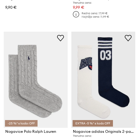
Trenutna cena:
9,90 €
9,99 €
Redna cena:
17,99 €
Najnižja cena:
11,99 €
-25 %* s kodo: OFF
EXTRA -5 %* s kodo OFF
Nogavice Polo Ralph Lauren
Nogavice adidas Originals 2-pack
Trenutna cena: