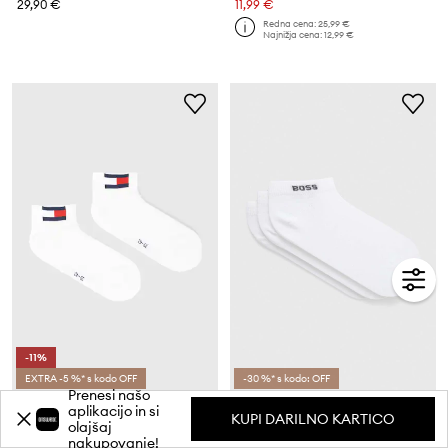
29,90 €
11,99 €
Redna cena:
25,99 €
Najnižja cena:
12,99 €
-11%
EXTRA -5 %* s kodo OFF
-30 %* s kodo: OFF
Prenesi našo
Tommy Jeans nogavice paket 2 kosov
BOSS nogavice ženske 5P AS Logo CC W paket 5 kosov
aplikacijo in si
KUPI DARILNO KARTICO
Trenutna cena:
olajšaj
7,99 €
31,90 €
nakupovanje!