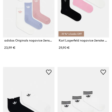
-15 %* s kodo: OFF
adidas Originals nogavice ženske paket 6 kosov
Karl Lagerfeld nogavice ženske z bombažem K/IKON paket 3 kosov
23,99 €
29,90 €