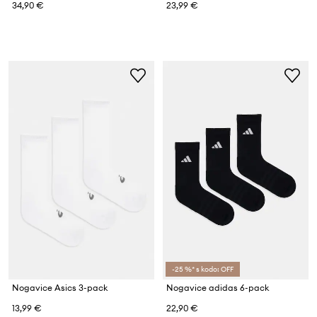
34,90 €
23,99 €
-25 %* s kodo: OFF
Nogavice Asics 3-pack
Nogavice adidas 6-pack
13,99 €
22,90 €