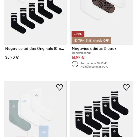
-10%
EXTRA -5 %* s kodo OFF
Nogavice adidas Originals 10-pack
Nogavice adidas 3-pack
Trenutna cena:
35,90 €
16,99 €
Redna cena:
18,90 €
Najnižja cena:
18,90 €