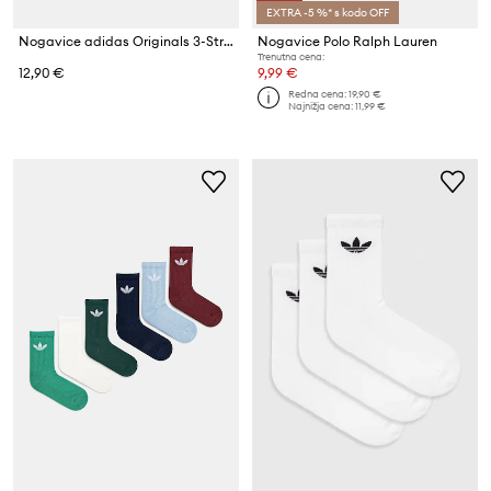
EXTRA -5 %* s kodo OFF
Nogavice adidas Originals 3-Stripes 3-pack
Nogavice Polo Ralph Lauren
Trenutna cena:
12,90 €
9,99 €
Redna cena:
19,90 €
Najnižja cena:
11,99 €