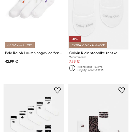
-11%
-15 %* s kodo: OFF
EXTRA -5 %* s kodo OFF
Polo Ralph Lauren nogavice ženske z bombažem paket 6 kosov
Calvin Klein stopalke ženske
Trenutna cena:
42,99 €
7,99 €
Redna cena:
13,99 €
Najnižja cena:
8,99 €