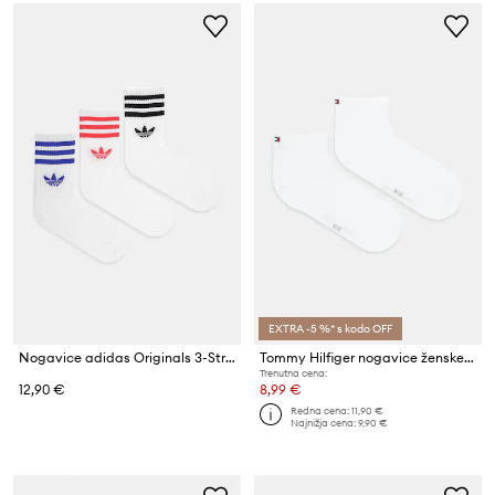
EXTRA -5 %* s kodo OFF
Nogavice adidas Originals 3-Stripes 3-pack
Tommy Hilfiger nogavice ženske z bombažem paket 2 kosov
Trenutna cena:
12,90 €
8,99 €
Redna cena:
11,90 €
Najnižja cena:
9,90 €