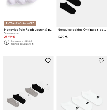
EXTRA -5 %* s kodo OFF
Nogavice Polo Ralph Lauren 6-pack
Nogavice adidas Originals 6-pack
Trenutna cena:
25,99 €
19,90 €
Redna cena:
39,90 €
Najnižja cena:
27,99 €