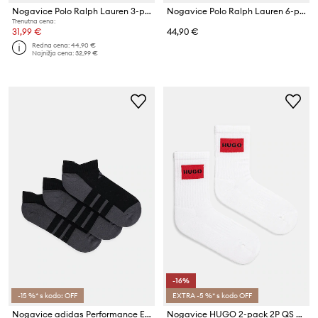
Nogavice Polo Ralph Lauren 3-pack
Nogavice Polo Ralph Lauren 6-pack
Trenutna cena:
31,99 €
44,90 €
Redna cena:
44,90 €
Najnižja cena:
32,99 €
-16%
-15 %* s kodo: OFF
EXTRA -5 %* s kodo OFF
Nogavice adidas Performance Essentials 3-pack
Nogavice HUGO 2-pack 2P QS RIB LABEL CC W