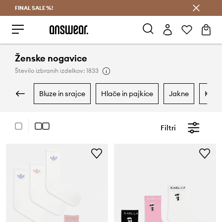
FINAL SALE %!
Prihrani z vpisom v Answear Club >
Ženske nogavice
Število izbranih izdelkov: 1833
bluze in srajce
hlače in pajkice
jakne
kav
Filtri