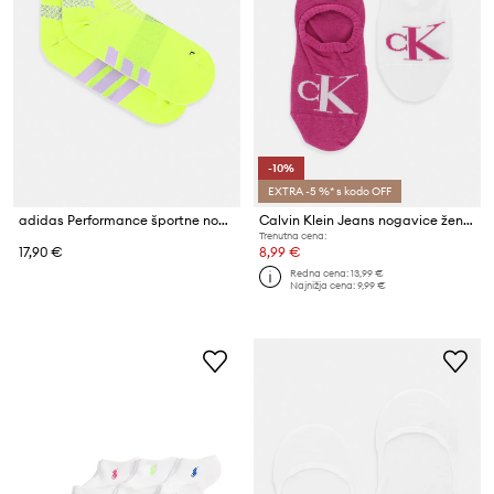
-10%
EXTRA -5 %* s kodo OFF
adidas Performance športne nogavice
Calvin Klein Jeans nogavice ženske z bombažem paket 2 kosov
Trenutna cena:
17,90 €
8,99 €
Redna cena:
13,99 €
Najnižja cena:
9,99 €