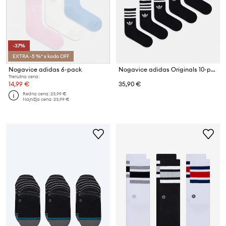
-37%
EXTRA -5 %* s kodo OFF
Nogavice adidas 6-pack
Nogavice adidas Originals 10-pack
Trenutna cena:
14,99 €
35,90 €
Redna cena:
23,99 €
Najnižja cena:
23,99 €