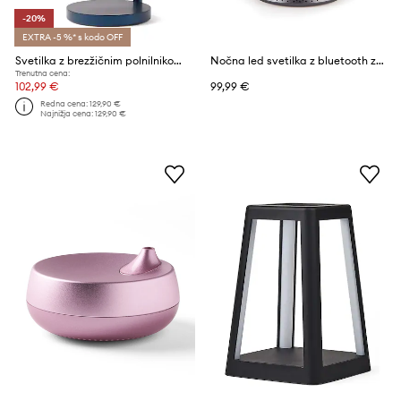
-20%
EXTRA -5 %* s kodo OFF
Svetilka z brezžičnim polnilnikom Lexon Bubble Lamp
Nočna led svetilka z bluetooth zvočnikom Lexon Mina Audio L
Trenutna cena:
102,99 €
99,99 €
Redna cena:
129,90 €
Najnižja cena:
129,90 €