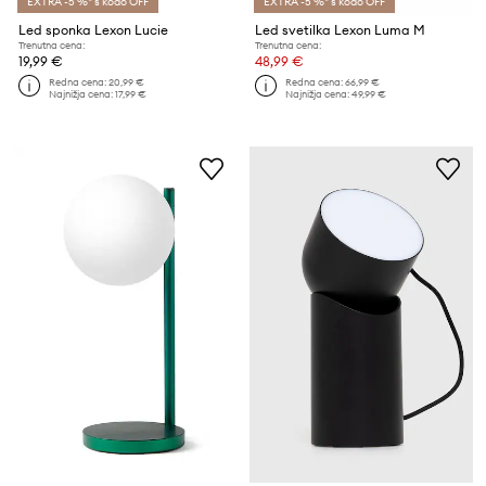
EXTRA -5 %* s kodo OFF
EXTRA -5 %* s kodo OFF
Led sponka Lexon Lucie
Led svetilka Lexon Luma M
Trenutna cena:
Trenutna cena:
19,99 €
48,99 €
Redna cena:
20,99 €
Redna cena:
66,99 €
Najnižja cena:
17,99 €
Najnižja cena:
49,99 €