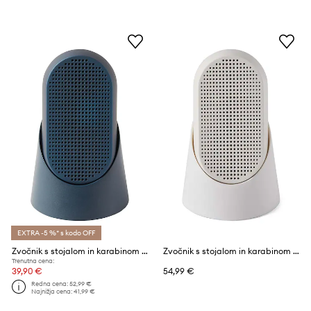
EXTRA -5 %* s kodo OFF
Zvočnik s stojalom in karabinom Lexon Mino T
Zvočnik s stojalom in karabinom Lexon Mino T
Trenutna cena:
39,90 €
54,99 €
Redna cena:
52,99 €
Najnižja cena:
41,99 €