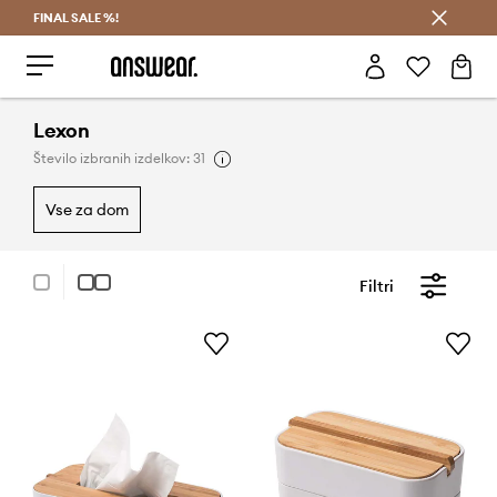
FINAL SALE %!
Prihrani z vpisom v Answear Club >
Lexon
Število izbranih izdelkov: 31
vse za dom
Filtri