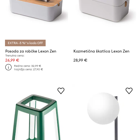
EXTRA -5 %* s kodo OFF
Posoda za robčke Lexon Zen
Kozmetična škatlica Lexon Zen
Trenutna cena:
26,99 €
28,99 €
Redna cena:
32,99 €
Najnižja cena:
27,90 €