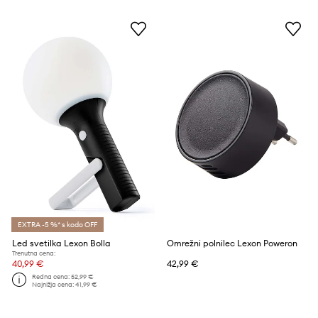
EXTRA -5 %* s kodo OFF
Led svetilka Lexon Bolla
Omrežni polnilec Lexon Poweron
Trenutna cena:
40,99 €
42,99 €
Redna cena:
52,99 €
Najnižja cena:
41,99 €