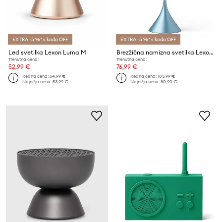
EXTRA -5 %* s kodo OFF
EXTRA -5 %* s kodo OFF
Led svetilka Lexon Luma M
Brezžična namizna svetilka Lexon Steli Bell
Trenutna cena:
Trenutna cena:
52,99 €
76,99 €
Redna cena:
64,99 €
Redna cena:
103,99 €
Najnižja cena:
53,99 €
Najnižja cena:
80,90 €