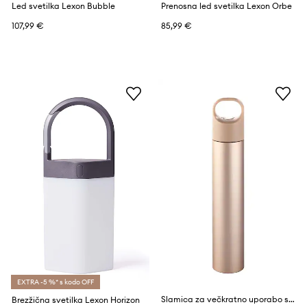
Led svetilka Lexon Bubble
Prenosna led svetilka Lexon Orbe
107,99 €
85,99 €
EXTRA -5 %* s kodo OFF
Slamica za večkratno uporabo s funkcijo uv-dezinfekcije Lexon Nomaday UV
Brezžična svetilka Lexon Horizon