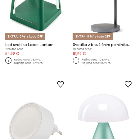
EXTRA -5 %* s kodo OFF
EXTRA -5 %* s kodo OFF
Led svetilka Lexon Lantern
Svetilka z brezžičnim polnilnikom Lexon Bubble Lamp
Trenutna cena:
Trenutna cena:
54,99 €
81,99 €
Redna cena:
75,99 €
Redna cena:
103,99 €
Najnižja cena:
57,90 €
Najnižja cena:
85,90 €