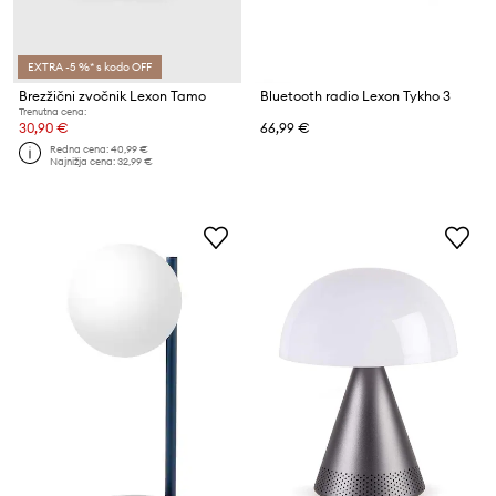
EXTRA -5 %* s kodo OFF
Brezžični zvočnik Lexon Tamo
Bluetooth radio Lexon Tykho 3
Trenutna cena:
30,90 €
66,99 €
Redna cena:
40,99 €
Najnižja cena:
32,99 €