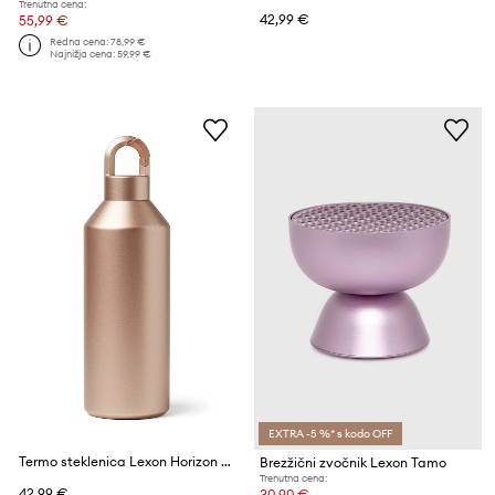
Trenutna cena:
42,99 €
55,99 €
Redna cena:
78,99 €
Najnižja cena:
59,99 €
EXTRA -5 %* s kodo OFF
Termo steklenica Lexon Horizon 500 ml
Brezžični zvočnik Lexon Tamo
Trenutna cena:
42,99 €
30,90 €