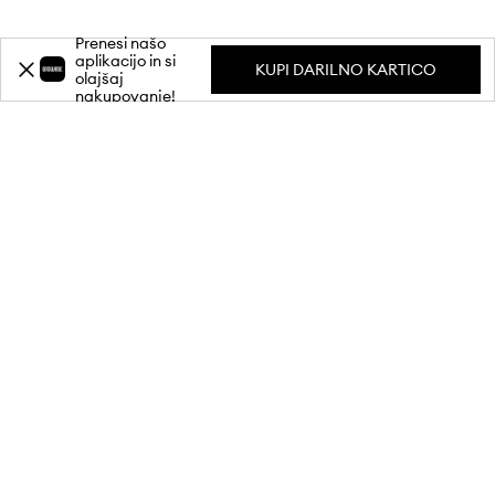
Prenesi našo
aplikacijo in si
KUPI DARILNO KARTICO
olajšaj
nakupovanje!
Prijavi se na naše e-novice in prejmi
-20 %
popust** pri prvem nakupu.
Pridruži se naši skupnosti in prejemaj informacije o najnovejših
promocijah in izdelkih.
**Popust je enkraten, vključuje izdelke brez popustov in velja za
nakupe v vrednosti min. 80 €. Popust se ne kombinira z drugimi