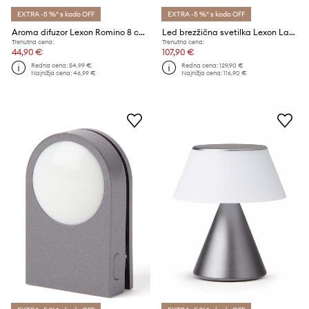
EXTRA -5 %* s kodo OFF
EXTRA -5 %* s kodo OFF
Aroma difuzor Lexon Romino 8 cm
Led brezžična svetilka Lexon Lantern
Trenutna cena:
Trenutna cena:
44,90 €
107,90 €
Redna cena:
54,99 €
Redna cena:
129,90 €
Najnižja cena:
46,99 €
Najnižja cena:
116,90 €