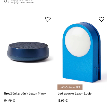
Najnižja cena:
34,99 €
-15 %* s kodo: OFF
Brezžični zvočnik Lexon Mino+
Led sponka Lexon Lucie
54,99 €
13,99 €