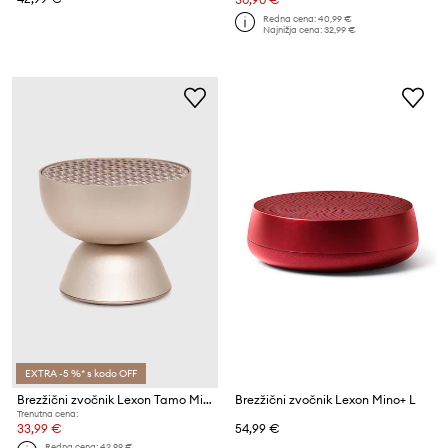
Redna cena:
40,99 €
Najnižja cena:
32,99 €
EXTRA -5 %* s kodo OFF
Brezžični zvočnik Lexon Tamo Mini
Brezžični zvočnik Lexon Mino+ L
Trenutna cena:
33,99 €
54,99 €
Redna cena:
42,99 €