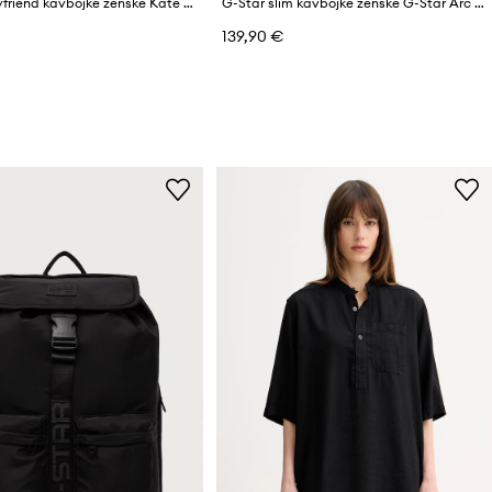
G-Star boyfriend kavbojke ženske Kate Boyfriend
G-Star slim kavbojke ženske G-Star Arc 3D Slim
139,90 €