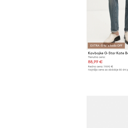
EXTRA -5 %* s kodo OFF
Kavbojke G-Star Kate B
Trenutna cena:
88,99 €
Redna cena:
119,90 €
Najnižja cena za obdobje 30 dni 