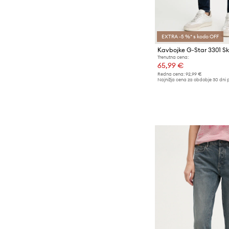
EXTRA -5 %* s kodo OFF
Kavbojke G-Star 3301 Sk
Trenutna cena:
65,99 €
Redna cena:
92,99 €
Najnižja cena za obdobje 30 dni 