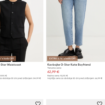
* s kodo OFF
EXTRA -5 %* s kodo OFF
-Star Waistcoat
Kavbojke G-Star Kate Boyfriend
Trenutna cena:
62,99 €
09,90 €
Redna cena:
92,90 €
za obdobje 30 dni pred znižanjem:
84,99 €
Najnižja cena za obdobje 30 dni pred znižanjem:
66,99 €