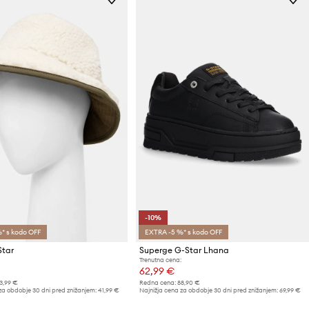
-10%
* s kodo OFF
EXTRA -5 %* s kodo OFF
Star
Superge G-Star Lhana
Trenutna cena:
62,99 €
3,99 €
Redna cena:
88,90 €
za obdobje 30 dni pred znižanjem:
41,99 €
Najnižja cena za obdobje 30 dni pred znižanjem:
69,99 €