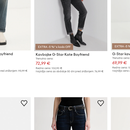
EXTRA -5 %
EXTRA -5 %* s kodo OFF
oyfriend
G-Star kav
Kavbojke G-Star Kate Boyfriend
Trenutna cena:
Trenutna cena:
69,99 €
72,99 €
Redna cena:
1
Redna cena:
102,90 €
pred znižanjem:
93,99 €
Najnižja cena 
Najnižja cena za obdobje 30 dni pred znižanjem:
76,99 €