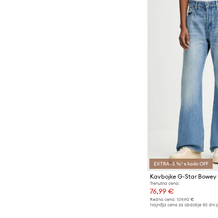
EXTRA -5 %* s kodo OFF
Kavbojke G-Star Bowey 
Trenutna cena:
76,99 €
Redna cena:
109,90 €
Najnižja cena za obdobje 30 dni 