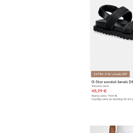
EXTRA -5 %* s kodo OFF
G-Star sandali ženski 
Trenutna cena:
48,99 €
Redna cena:
79,90 €
Najnižja cena za obdobje 30 dni 