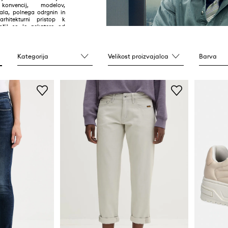
 konvencij, modelov,
ala, polnega odrgnin in
arhitekturni pristop k
ačil so le nekatere od
lagovne znamke.
Kategorija
Velikost proizvajalca
Barva