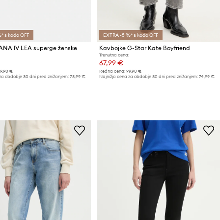
* s kodo OFF
EXTRA -5 %* s kodo OFF
ANA IV LEA superge ženske
Kavbojke G-Star Kate Boyfriend
Trenutna cena:
67,99 €
19,90 €
Redna cena:
99,90 €
za obdobje 30 dni pred znižanjem:
73,99 €
Najnižja cena za obdobje 30 dni pred znižanjem:
74,99 €