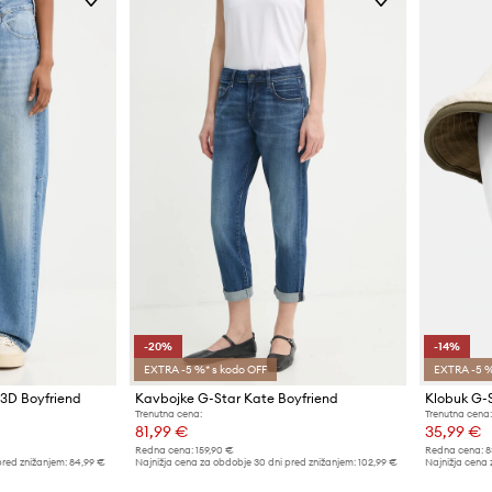
-20%
-14%
EXTRA -5 %* s kodo OFF
EXTRA -5 %
3D Boyfriend
Kavbojke G-Star Kate Boyfriend
Klobuk G-
Trenutna cena:
Trenutna cena:
81,99 €
35,99 €
Redna cena:
159,90 €
Redna cena:
8
pred znižanjem:
84,99 €
Najnižja cena za obdobje 30 dni pred znižanjem:
102,99 €
Najnižja cena 