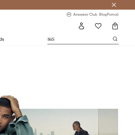
-20 % na prvo naročilo >
Premium Fashion Benefits >
Answear Club
Blog
Pomoč
rds