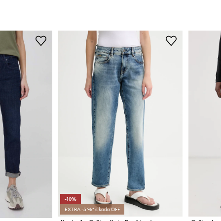
-10%
EXTRA -5 %* s kodo OFF