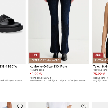
-10%
-10%
EXTRA -5 %* s kodo OFF
EXTRA -5 %
DIESEM BSC W
Kavbojke G-Star 3301 Flare
Telovnik G
Trenutna cena:
Trenutna cena:
62,99 €
75,99 €
Redna cena:
109,90 €
Redna cena:
1
pred znižanjem:
53,99 €
Najnižja cena za obdobje 30 dni pred znižanjem:
69,99 €
Najnižja cena 