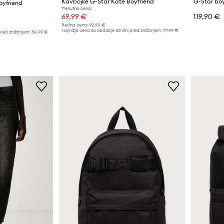
Kavbojke G-Star Kate Boyfriend
oyfriend
Trenutna cena:
69,99 €
119,90 €
Redna cena:
92,90 €
Najnižja cena za obdobje 30 dni pred znižanjem:
77,99 €
pred znižanjem:
84,99 €