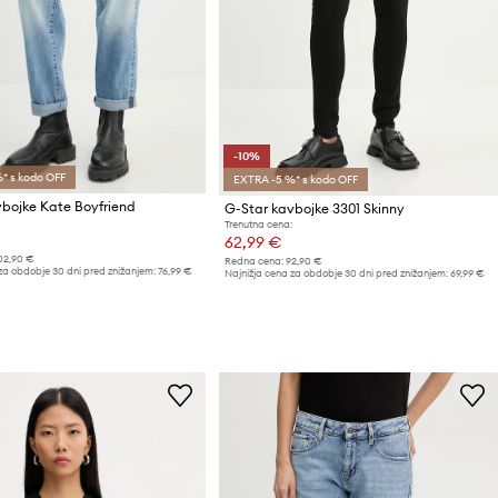
-10%
* s kodo OFF
EXTRA -5 %* s kodo OFF
bojke Kate Boyfriend
G-Star kavbojke 3301 Skinny
Trenutna cena:
62,99 €
02,90 €
Redna cena:
92,90 €
za obdobje 30 dni pred znižanjem:
76,99 €
Najnižja cena za obdobje 30 dni pred znižanjem:
69,99 €