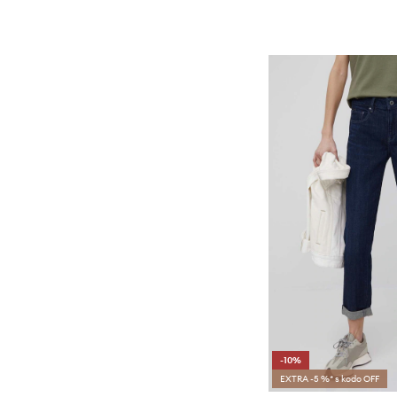
-10%
EXTRA -5 %* s kodo OFF