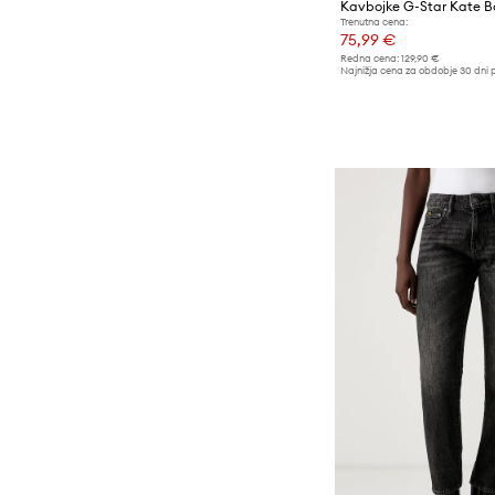
Kavbojke G-Star Kate B
Trenutna cena:
75,99 €
Redna cena:
129,90 €
Najnižja cena za obdobje 30 dni 