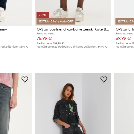
-10%
EXTRA -5 %* s kodo OFF
EXTRA -5 %
inny
G-Star boyfriend kavbojke ženski Kate Boyfriend
G-Star LH
Trenutna cena:
Trenutna cena:
75,99 €
69,99 €
Redna cena:
109,90 €
Redna cena:
1
pred znižanjem:
72,99 €
Najnižja cena za obdobje 30 dni pred znižanjem:
84,99 €
Najnižja cena 