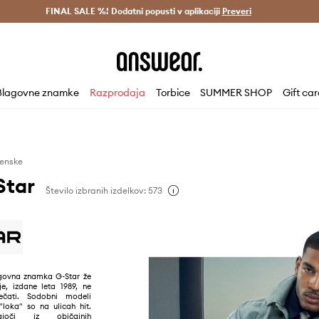
Dostava v 3 dneh >
FINAL SALE %! Dodatni popusti v aplikaciji
Prihrani z vpisom v Answear Club >
Preveri
Blagovne znamke
Razprodaja
Torbice
SUMMER SHOP
Gift ca
enske
Star
Število izbranih izdelkov: 573
govna znamka G-Star že
je, izdane leta 1989, ne
ečati. Sodobni modeli
 "loka" so na ulicah hit.
pajoči iz običajnih