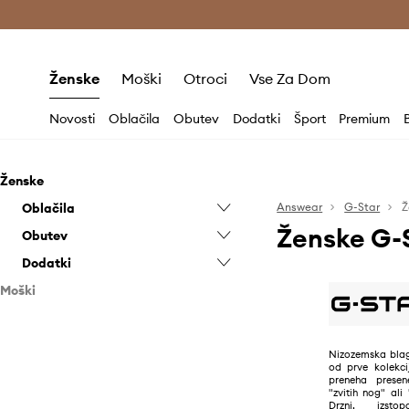
Brezplačna dostava in vračila (v vrednosti 80 € in več) >
Ženske
Moški
Otroci
Vse Za Dom
Novosti
Oblačila
Obutev
Dodatki
Šport
Premium
Ženske
Oblačila
Answear
G-Star
Ž
Ženske G-
Obutev
Bluze in srajce
Dodatki
Hlače in pajkice
Gležnjarji
Moški
Jakne
Natikači in sandali
Kape in klobuki
Oblačila
Kavbojke
Termo škornji
Nahrbtniki
Obutev
Kombinezoni
Trendovske superge
Pasovi
Hlače
Nizozemska bla
od prve kolekci
Dodatki
Kratke hlače
Ženski nizki čevlji
Jakne
Mokasini in srednje visoki čevlji
preneha presen
"zvitih nog" ali
Krila
Kavbojke
Natikači in sandali
Kape in klobuki
Drzni, izsto