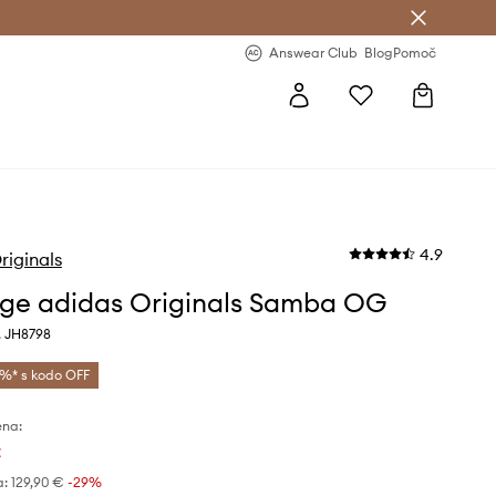
-20 % na prvo naročilo >
Premium Fashion Benefits >
Answear Club
Blog
Pomoč
4.9
riginals
ge adidas Originals Samba OG
, JH8798
%* s kodo OFF
ena:
€
a:
129,90 €
-29%