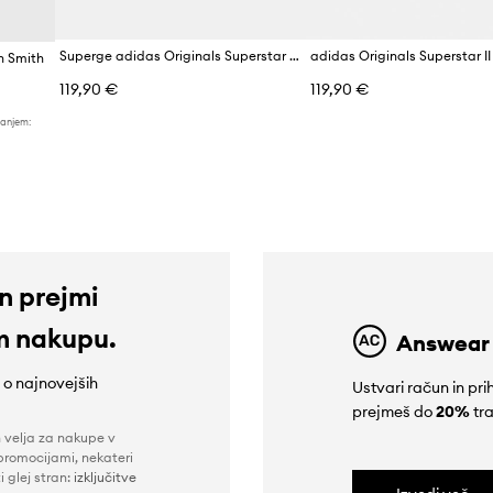
Superge adidas Originals Superstar II
adidas Originals Superstar I
n Smith
119,90 €
119,90 €
žanjem:
in prejmi
m nakupu.
Answear
e o najnovejših
Ustvari račun in p
prejmeš do
20%
tra
n velja za nakupe v
promocijami, nekateri
i glej stran:
izključitve