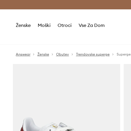
Brezplačna dostava in vračila (v vrednosti 80 € in več) >
Ženske
Moški
Otroci
Vse Za Dom
Answear
Ženske
Obutev
Trendovske superge
Superge