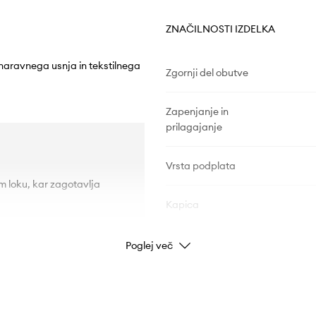
ZNAČILNOSTI IZDELKA
 naravnega usnja in tekstilnega
Zgornji del obutve
Zapenjanje in
prilagajanje
Vrsta podplata
m loku, kar zagotavlja
Kapica
Poglej več
PODATKI O IZDELKU
Koda izdelka