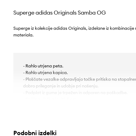
Superge adidas Originals Samba OG
Superge iz kolekcije adidas Originals, izdelane iz kombinacije
materiala.
- Rahlo utrjena peta.
- Rahlo utrjena kapica.
- Ploščate vezalke odpravljajo točke pritiska na stopalne
dobro prileganje in udobje pri nošenju.
- Podplat iz gume je trpežen in odporen na poškodbe.
- Dolžina vložka je: 25,5 cm.
- Dimenzije so podane za velikost: 41 1/3.
Podobni izdelki