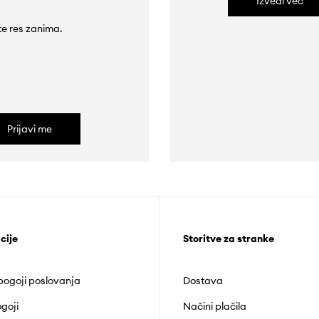
Izvedi več
 te res zanima.
Prijavi me
cije
Storitve za stranke
 pogoji poslovanja
Dostava
goji
Načini plačila