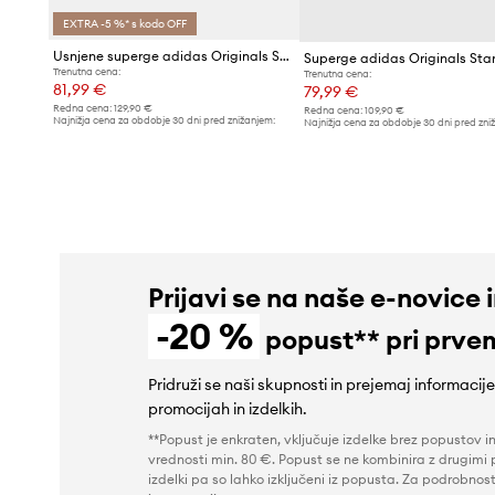
EXTRA -5 %* s kodo OFF
Usnjene superge adidas Originals Samba XLG
Superge adidas Originals Sta
Trenutna cena:
Trenutna cena:
81,99 €
79,99 €
Redna cena:
129,90 €
Redna cena:
109,90 €
Najnižja cena za obdobje 30 dni pred znižanjem:
Najnižja cena za obdobje 30 dni pred zni
86,99 €
84,99 €
Prijavi se na naše e-novice 
-20 %
popust** pri prve
Pridruži se naši skupnosti in prejemaj informacij
promocijah in izdelkih.
**Popust je enkraten, vključuje izdelke brez popustov i
vrednosti min. 80 €. Popust se ne kombinira z drugimi 
izdelki pa so lahko izključeni iz popusta. Za podrobnost