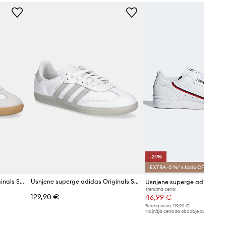
bela
idas Originals
-21%
EXTRA -5 %* s kodo OFF
Usnjene superge adidas Originals Samba OG
Usnjene superge adidas Originals Samba OG
Trenutna cena:
129,90 €
46,99 €
Redna cena:
119,90 €
Najnižja cena za obdobje 30 dni pred 
59,90 €