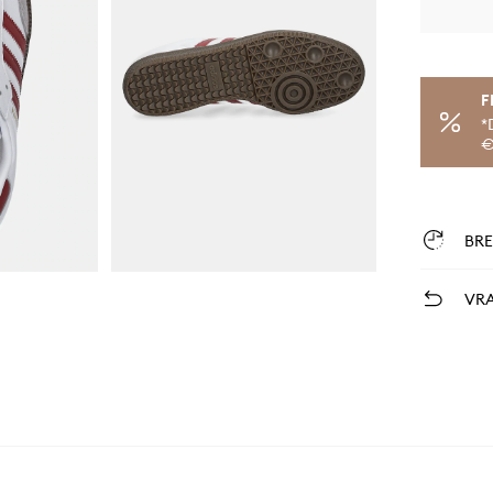
F
*
€
BR
VRA