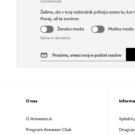
iz promocije
.
Želimo, da v tvoj nabiralnik prihaja samo to, kar
Povej, ali te zanima:
Ženska moda
Moška moda
Izbira ni obvezna.
O nas
Informa
O Answear.si
Splošni
Program Answear Club
Drugi po