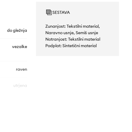
SESTAVA
Zunanjost: Tekstilni material,
do gležnja
Naravno usnje, Semiš usnje
Notranjost: Tekstilni material
Podplat: Sintetični material
vezalke
raven
utrjena
JH8798