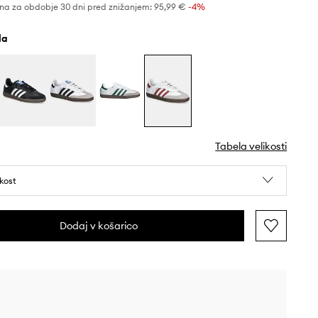
na za obdobje 30 dni pred znižanjem:
95,99 €
 -4%
ela
Tabela velikosti
ikost
Dodaj v košarico