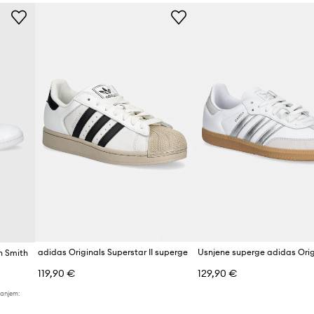
Barva
Znamka
ad
Proizvajalec
ID izdelka
adidas Originals Superstar II superge
n Smith
119,90 €
129,90 €
žanjem: