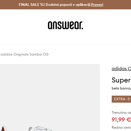
Dostava v 3 dneh >
FINAL SALE %! Dodatni popusti v aplikaciji
Prihrani z vpisom v Answear Club >
Preveri
 adidas Originals Samba OG
adidas O
Super
bela barva
EXTRA -5 
Trenutna c
91,99 
Redna cen