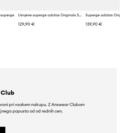
I superge
Usnjene superge adidas Originals Samba OG
129,90 €
139,90 €
 Club
rihrani pri vsakem nakupu. Z Answear Clubom
jnega popusta od od rednih cen.