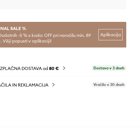
INAL SALE %
Aplikacija
Dodatnih -5 % s kodo: OFF pri naročilu min. 89
. Višji popusti v aplikaciji!
EZPLAČNA DOSTAVA od
80 €
Dostava v 3 dneh
ČILA IN REKLAMACIJA
Vračilo v 30 dneh