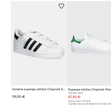
Usnjene superge adidas Originals Superstar II
Superge adidas Originals Sta
Trenutna cena:
119,90 €
87,90 €
Redna cena:
109,90 €
Najnižja cena za obdobje 30 dni pred zni
93,99 €