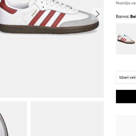
Najnižja ce
Barva:
b
Izberi vel