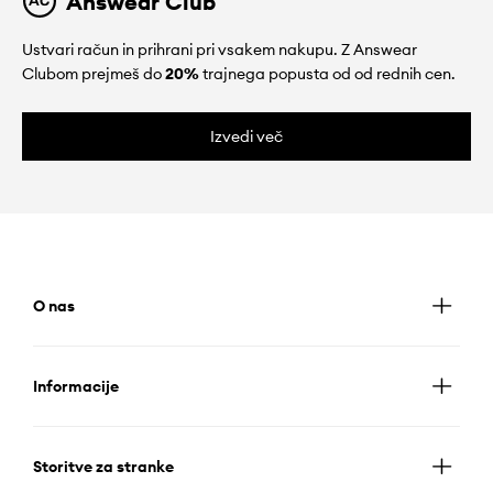
Answear Club
Ustvari račun in prihrani pri vsakem nakupu. Z Answear
Clubom prejmeš do
20%
trajnega popusta od od rednih cen.
Izvedi več
O nas
Informacije
Storitve za stranke