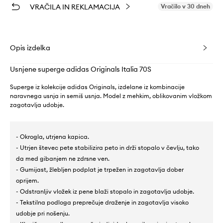
VRAČILA IN REKLAMACIJA
Vračilo v 30 dneh
Opis izdelka
Usnjene superge adidas Originals Italia 70S
Superge iz kolekcije adidas Originals, izdelane iz kombinacije
naravnega usnja in semiš usnja. Model z mehkim, oblikovanim vložkom
zagotavlja udobje.
- Okrogla, utrjena kapica.
- Utrjen števec pete stabilizira peto in drži stopalo v čevlju, tako
da med gibanjem ne zdrsne ven.
- Gumijast, žlebljen podplat je trpežen in zagotavlja dober
oprijem.
- Odstranljiv vložek iz pene blaži stopalo in zagotavlja udobje.
- Tekstilna podloga preprečuje draženje in zagotavlja visoko
udobje pri nošenju.