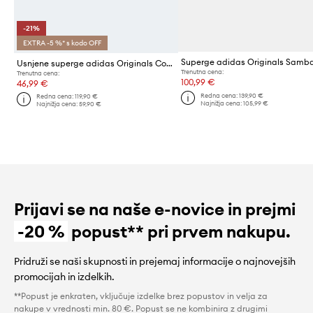
-21%
EXTRA -5 %* s kodo OFF
Superge adidas Originals Samb
Usnjene superge adidas Originals Continental 80
Trenutna cena:
Trenutna cena:
100,99 €
46,99 €
Redna cena:
139,90 €
Redna cena:
119,90 €
Najnižja cena:
105,99 €
Najnižja cena:
59,90 €
Prijavi se na naše e-novice in prejmi
-20 %
popust** pri prvem nakupu.
Pridruži se naši skupnosti in prejemaj informacije o najnovejših
promocijah in izdelkih.
**Popust je enkraten, vključuje izdelke brez popustov in velja za
nakupe v vrednosti min. 80 €. Popust se ne kombinira z drugimi