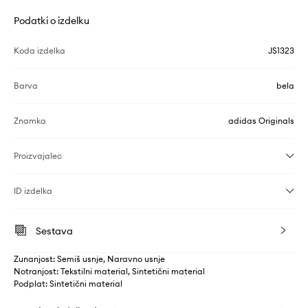
Podatki o izdelku
Koda izdelka
JS1323
Barva
bela
Znamka
adidas Originals
Proizvajalec
ID izdelka
Sestava
Zunanjost: Semiš usnje, Naravno usnje
Notranjost: Tekstilni material, Sintetični material
Podplat: Sintetični material