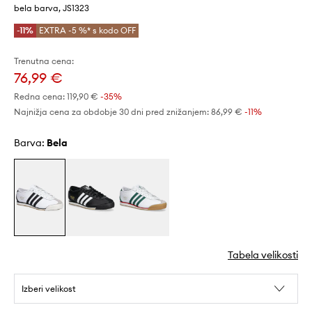
bela barva, JS1323
-11%
EXTRA -5 %* s kodo OFF
Trenutna cena:
76,99 €
Redna cena:
119,90 €
-35%
Najnižja cena za obdobje 30 dni pred znižanjem:
86,99 €
 -11%
Barva:
bela
Tabela velikosti
Izberi velikost