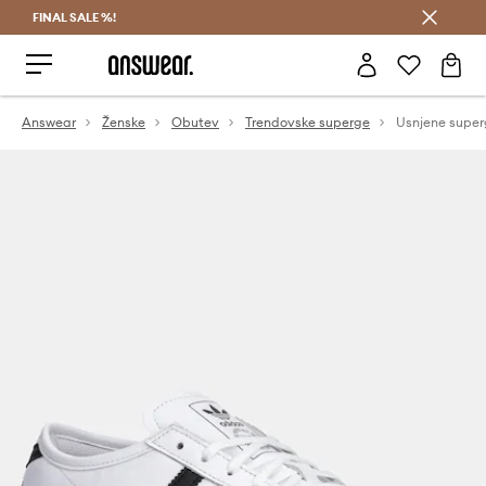
FINAL SALE %!
Prihrani z vpisom v Answear Club >
Answear
Ženske
Obutev
Trendovske superge