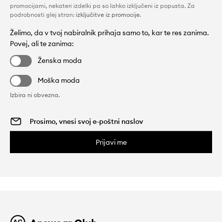
promocijami, nekateri izdelki pa so lahko izključeni iz popusta. Za
podrobnosti glej stran:
izključitve iz promocije
.
Želimo, da v tvoj nabiralnik prihaja samo to, kar te res zanima.
Povej, ali te zanima:
Ženska moda
Moška moda
Izbira ni obvezna.
Prijavi me