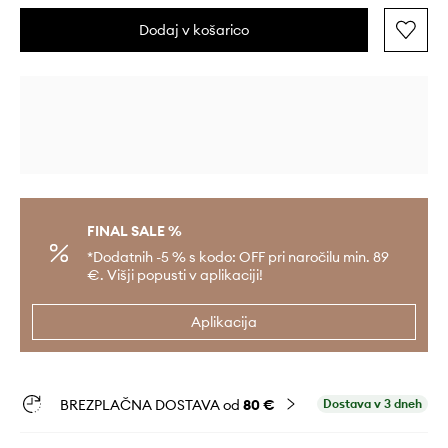
Dodaj v košarico
FINAL SALE %
*Dodatnih -5 % s kodo: OFF pri naročilu min. 89
€. Višji popusti v aplikaciji!
Aplikacija
BREZPLAČNA DOSTAVA od
80 €
Dostava v 3 dneh