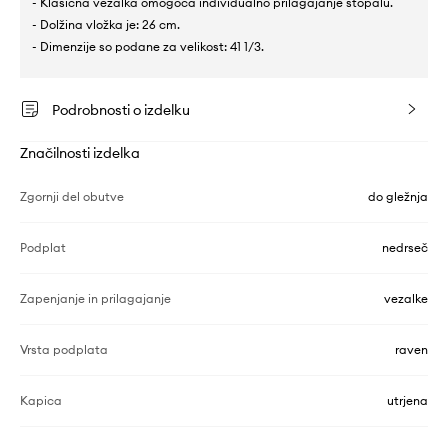
- Klasična vezalka omogoča individualno prilagajanje stopalu.
- Dolžina vložka je: 26 cm.
- Dimenzije so podane za velikost: 41 1/3.
Podrobnosti o izdelku
Značilnosti izdelka
Zgornji del obutve
do gležnja
Podplat
nedrseč
Zapenjanje in prilagajanje
vezalke
Vrsta podplata
raven
Kapica
utrjena