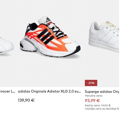
idas Originals
-21%
Superge adidas Originals Adiracer LO
adidas Originals Adistar XLG 2.0 superge
Superge adidas Originals S
Trenutna cena:
139,90 €
93,99 €
Redna cena:
119,90 €
Najnižja cena za obdobje 30 dni pred 
119,90 €