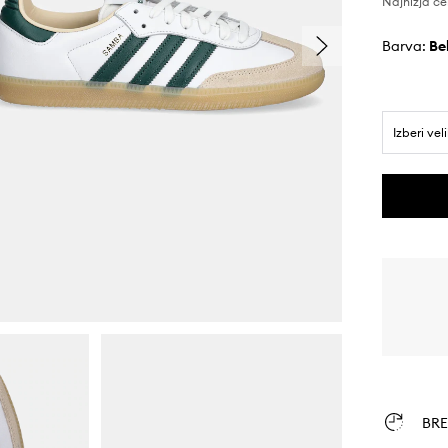
Najnižja ce
Barva:
b
Izberi vel
BR