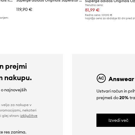
Usnjene superge adidas Originals Italia 70S
Superge adidas Originals Superstar II
Superge adidas Originals Oz
Trenutna cena:
119,90 €
81,99 €
Redna cena:
109,90 €
žanjem:
Najnižja cena za obdobje 30 dni pred z
109,90 €
in prejmi
m nakupu.
Answear
e o najnovejših
Ustvari račun in p
prejmeš do
20%
tra
n velja za nakupe v
promocijami, nekateri
i glej stran:
izključitve
Izvedi več
 te res zanima.