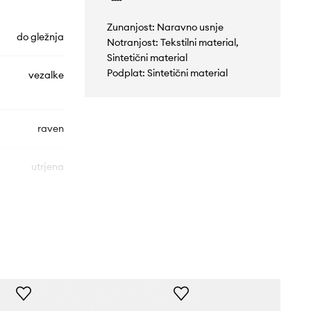
Zunanjost: Naravno usnje
do gležnja
Notranjost: Tekstilni material,
Sintetični material
Podplat: Sintetični material
vezalke
raven
utrjena
JS3831
bela