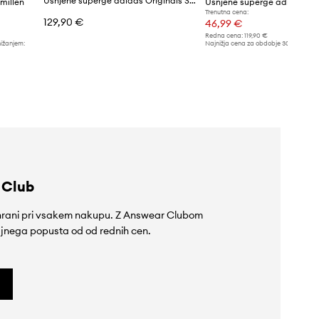
Usnjene superge adidas Originals Samba OG
millen
Trenutna cena:
129,90 €
46,99 €
Redna cena:
119,90 €
nižanjem:
Najnižja cena za obdobje 30 dni pred 
59,90 €
 Club
rihrani pri vsakem nakupu. Z Answear Clubom
jnega popusta od od rednih cen.