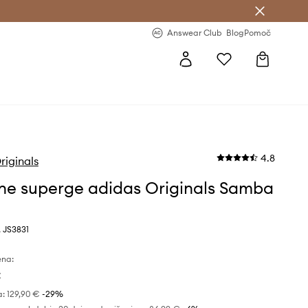
-20 % na prvo naročilo >
Premium Fashion Benefits >
Answear Club
Blog
Pomoč
4.8
riginals
ne superge adidas Originals Samba
 JS3831
ena:
€
a:
129,90 €
-29%