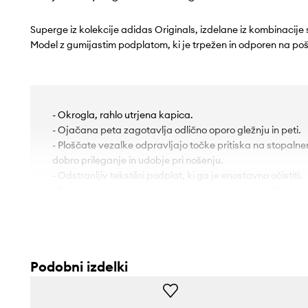
Superge iz kolekcije adidas Originals, izdelane iz kombinacije
Model z gumijastim podplatom, ki je trpežen in odporen na po
- Okrogla, rahlo utrjena kapica.
- Ojačana peta zagotavlja odlično oporo gležnju in peti.
- Ploščate vezalke odpravljajo točke pritiska na stopalne
dobro prileganje in udobje pri nošenju.
- Odstranljiv tekstilni podplat, ki ga je enostavno očistiti.
- Podplat iz gume je trpežen in odporen na poškodbe.
Podobni izdelki