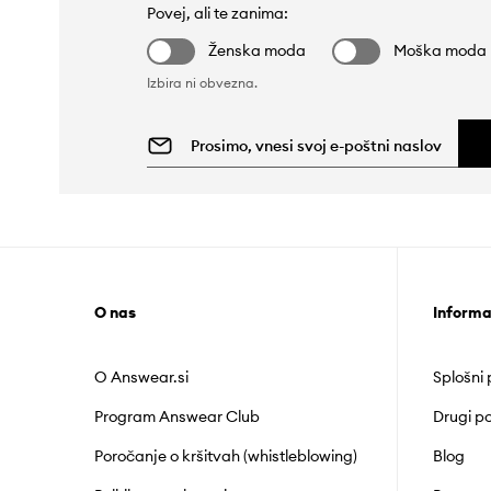
Povej, ali te zanima:
Ženska moda
Moška moda
Izbira ni obvezna.
O nas
Informa
O Answear.si
Splošni
Program Answear Club
Drugi po
Poročanje o kršitvah (whistleblowing)
Blog