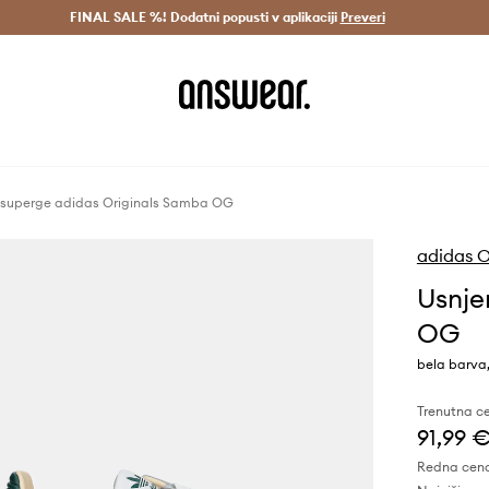
Dostava v 3 dneh >
FINAL SALE %! Dodatni popusti v aplikaciji
Prihrani z vpisom v Answear Club >
Preveri
 superge adidas Originals Samba OG
adidas O
Usnje
OG
bela barva,
Trenutna c
91,99 
Redna cen