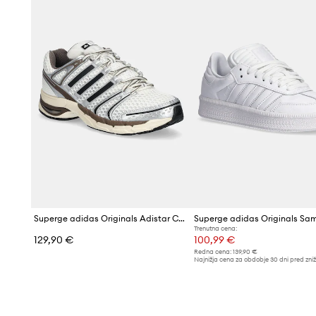
Superge adidas Originals Adistar Control 5
Trenutna cena:
129,90 €
100,99 €
Redna cena:
139,90 €
Najnižja cena za obdobje 30 dni pred zni
105,99 €