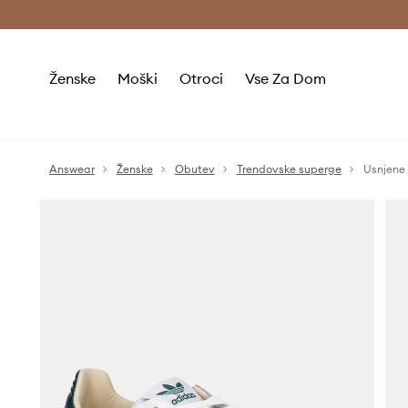
Brezplačna dostava in vračila (v vrednosti 80 € in več) >
Ženske
Moški
Otroci
Vse Za Dom
Answear
Ženske
Obutev
Trendovske superge
Usnjene