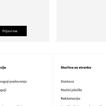
Prijavi me
cije
Storitve za stranke
 pogoji poslovanja
Dostava
goji
Načini plačila
Reklamacija