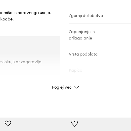
 semiša in naravnega usnja.
Zgornji del obutve
škodbe.
Zapenjanje in
prilagajanje
Vrsta podplata
m loku, kar zagotavlja
Kapica
Poglej več
PODATKI O IZDELKU
Koda izdelka
Barva