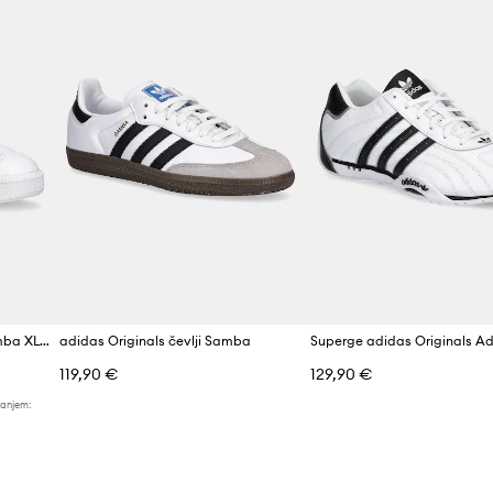
Znamka
ad
Proizvajalec
ID izdelka
Superge adidas Originals Samba XLG
adidas Originals čevlji Samba
119,90 €
129,90 €
žanjem: