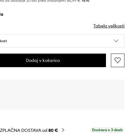
na za obdobje 30 dni pred znižanjem:
86,99 €
 +6%
ela
Tabela velikosti
ikost
Dodaj v košarico
EZPLAČNA DOSTAVA od
80 €
Dostava v 3 dneh