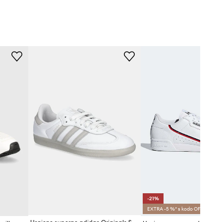
-21%
EXTRA -5 %* s kodo OFF