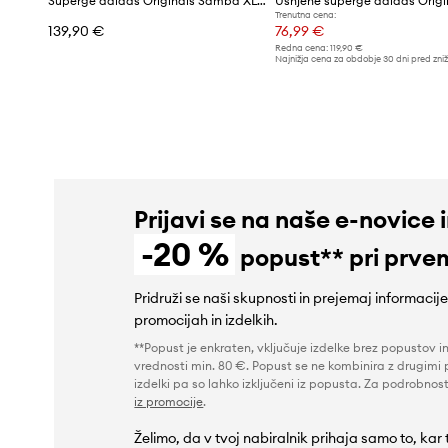
Superge adidas Originals Samba XLG
Trenutna cena:
139,90 €
76,99 €
Redna cena:
119,90 €
Najnižja cena za obdobje 30 dni pred zni
81,99 €
Prijavi se na naše e-novice 
-20 %
popust** pri prve
Pridruži se naši skupnosti in prejemaj informacij
promocijah in izdelkih.
**Popust je enkraten, vključuje izdelke brez popustov i
vrednosti min. 80 €. Popust se ne kombinira z drugimi 
izdelki pa so lahko izključeni iz popusta. Za podrobnost
iz promocije
.
Želimo, da v tvoj nabiralnik prihaja samo to, kar