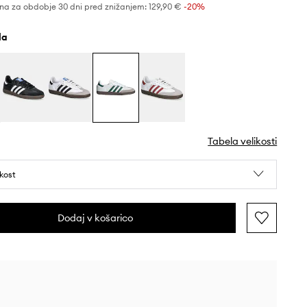
na za obdobje 30 dni pred znižanjem:
129,90 €
 -20%
ela
Tabela velikosti
ikost
Dodaj v košarico