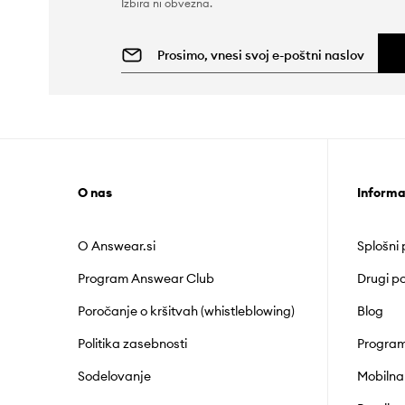
Izbira ni obvezna.
O nas
Informa
O Answear.si
Splošni
Program Answear Club
Drugi po
Poročanje o kršitvah (whistleblowing)
Blog
Politika zasebnosti
Program
Sodelovanje
Mobilna