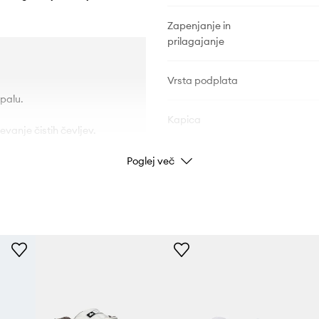
Zapenjanje in
prilagajanje
Vrsta podplata
palu.
Kapica
evanje čistih čevljev.
Poglej več
PODATKI O IZDELKU
Koda izdelka
Barva
Znamka
ad