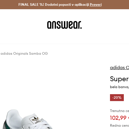
Dostava v 3 dneh >
FINAL SALE %! Dodatni popusti v aplikaciji
Prihrani z vpisom v Answear Club >
Preveri
 adidas Originals Samba OG
adidas O
Super
bela barva
-20%
Trenutna c
102,99
Redna cen