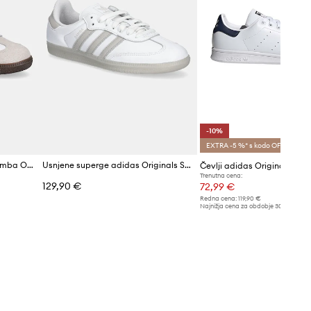
-10%
EXTRA -5 %* s kodo OFF
Superge adidas Originals Samba OG
Usnjene superge adidas Originals Samba OG
Čevlji adidas Originals Sta
Trenutna cena:
129,90 €
72,99 €
Redna cena:
119,90 €
Najnižja cena za obdobje 30 dni pred 
81,99 €