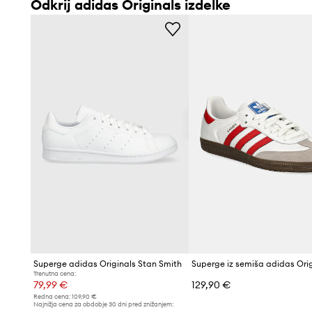
Odkrij adidas Originals izdelke
Superge adidas Originals Stan Smith
Trenutna cena:
79,99 €
129,90 €
Redna cena:
109,90 €
Najnižja cena za obdobje 30 dni pred znižanjem:
84,99 €