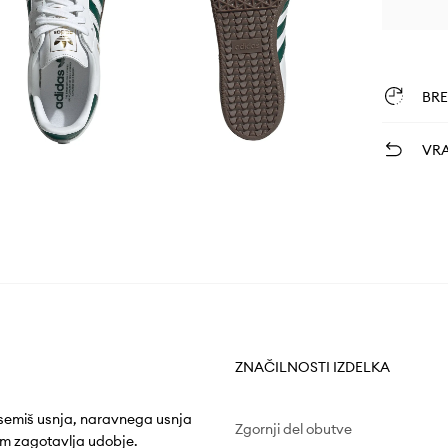
BR
VRA
ZNAČILNOSTI IZDELKA
e semiš usnja, naravnega usnja
Zgornji del obutve
om zagotavlja udobje.