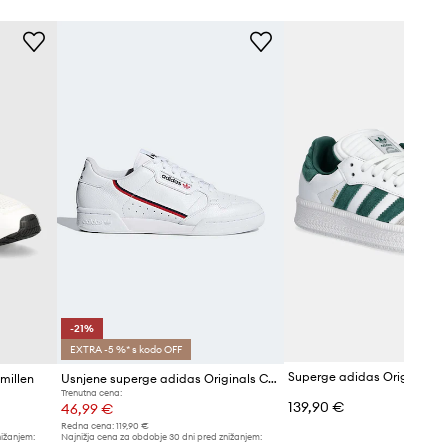
-21%
EXTRA -5 %* s kodo OFF
millen
Usnjene superge adidas Originals Continental 80
Trenutna cena:
139,90 €
46,99 €
Redna cena:
119,90 €
nižanjem:
Najnižja cena za obdobje 30 dni pred znižanjem:
59,90 €