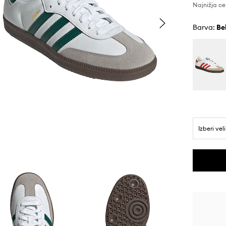
Najnižja ce
Barva:
b
Izberi vel