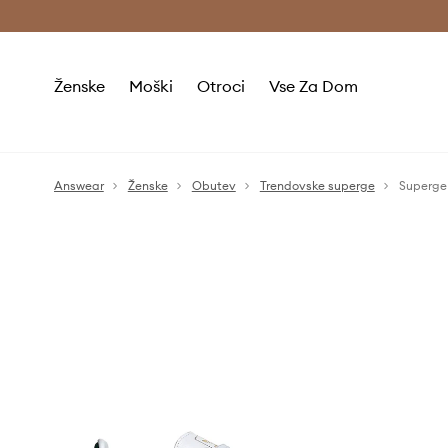
Brezplačna dostava in vračila (v vrednosti 80 € in več) >
Ženske
Moški
Otroci
Vse Za Dom
Answear
Ženske
Obutev
Trendovske superge
Superge