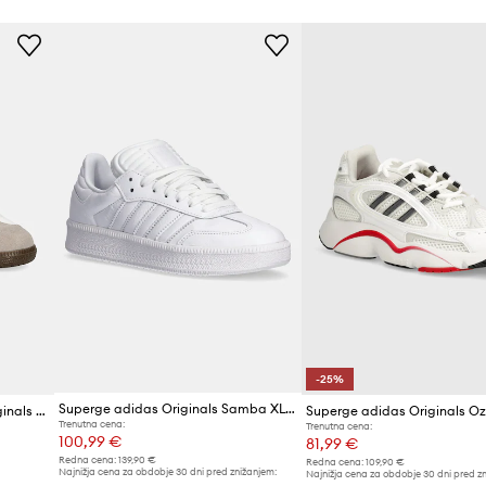
-25%
Superge adidas Originals Samba XLG
Superge iz semiša adidas Originals Samba OG
Superge adidas Originals Oz
Trenutna cena:
Trenutna cena:
100,99 €
81,99 €
Redna cena:
139,90 €
Redna cena:
109,90 €
Najnižja cena za obdobje 30 dni pred znižanjem:
Najnižja cena za obdobje 30 dni pred z
105,99 €
109,90 €