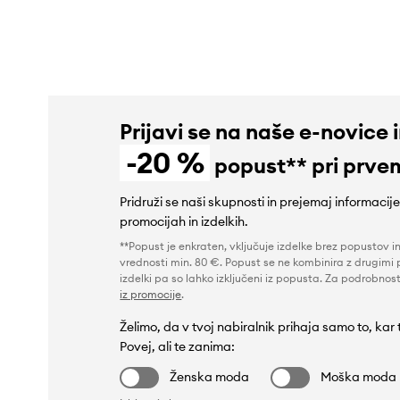
Prijavi se na naše e-novice 
-20 %
popust** pri prve
Pridruži se naši skupnosti in prejemaj informacij
promocijah in izdelkih.
**Popust je enkraten, vključuje izdelke brez popustov i
vrednosti min. 80 €. Popust se ne kombinira z drugimi 
izdelki pa so lahko izključeni iz popusta. Za podrobnost
iz promocije
.
Želimo, da v tvoj nabiralnik prihaja samo to, kar
Povej, ali te zanima:
Ženska moda
Moška moda