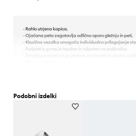
- Rahlo utrjena kapica.
- Ojačana peta zagotavlja odlično oporo gležnju in peti.
- Klasična vezalka omogoča individualno prilagajanje sto
- Podplat iz gume je trpežen in odporen na poškodbe.
- Tekstilna notranjost je udobna za stopalo in olajša vzdrž
- Dolžina vložka je: 26 cm.
- Dimenzije so podane za velikost: 40 2/3.
Podobni izdelki