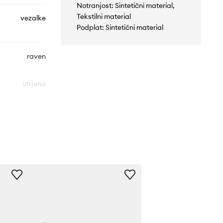
Notranjost: Sintetični material,
Tekstilni material
vezalke
Podplat: Sintetični material
raven
utrjena
JH8797
bela
idas Originals