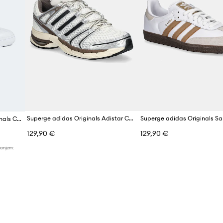
Proizvajalec
ID izdelka
Superge adidas Originals Adistar Control 5
Usnjene superge adidas Originals Continental 80
129,90 €
129,90 €
žanjem: