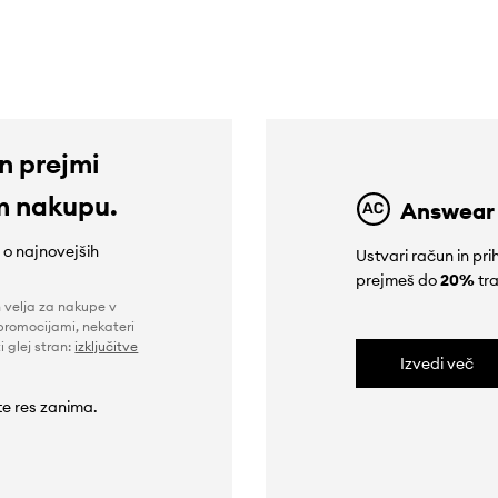
in prejmi
m nakupu.
Answear
e o najnovejših
Ustvari račun in p
prejmeš do
20%
tra
n velja za nakupe v
promocijami, nekateri
i glej stran:
izključitve
Izvedi več
 te res zanima.