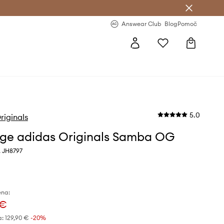
-20 % na prvo naročilo >
Premium Fashion Benefits >
Answear Club
Blog
Pomoč
5.0
riginals
ge adidas Originals Samba OG
, JH8797
ena:
 €
a:
129,90 €
-20%