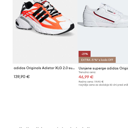
-21%
EXTRA -5 %* s kodo OFF
adidas Originals Adistar XLG 2.0 superge
Trenutna cena:
139,90 €
46,99 €
Redna cena:
119,90 €
Najnižja cena za obdobje 30 dni pred zni
59,90 €