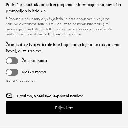
Pridruži se naši skupnosti in prejemaj informacije o najnovejših
promocijah in izdelkih.
**Popust je enkraten, vključuje izdelke brez popustov in velja za
nakupe v vrednosti min. 80 €. Popust se ne kombinira z drugimi
promocijami, nekateri izdelki pa so lahko izključeni iz popusta. Za
podrobnosti glej stran:
izključitve iz promocije
.
Želimo, da v tvoj nabiralnik prihaja samo to, kar te res zanima.
Povej, ali te zanima:
Ženska moda
Moška moda
Izbira ni obvezna.
Prijavi me