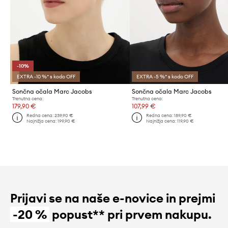
-10%
EXTRA -10 %* s kodo OFF
EXTRA -5 %* s kodo OFF
Sončna očala Marc Jacobs
Sončna očala Marc Jacobs
Trenutna cena:
Trenutna cena:
179,90 €
107,99 €
Redna cena:
239,90 €
Redna cena:
189,90 €
Najnižja cena:
199,90 €
Najnižja cena:
119,90 €
Prijavi se na naše e-novice in prejmi
-20 %
popust** pri prvem nakupu.