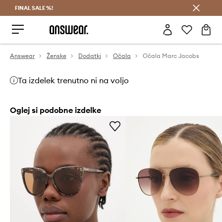
FINAL SALE %!
Prihrani z vpisom v Answear Club >
Answear
Ženske
Dodatki
Očala
Očala Marc Jacobs
Ta izdelek trenutno ni na voljo
Oglej si podobne izdelke