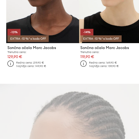
-13%
-14%
EXTRA -10 %* s kodo OFF
EXTRA -10 %* s kodo OFF
Sončna očala Marc Jacobs
Sončna očala Marc Jacobs
Trenutna cena:
Trenutna cena:
129,90 €
119,90 €
Redna cena:
219,90 €
Redna cena:
169,90 €
Najnižja cena:
149,90 €
Najnižja cena:
139,90 €