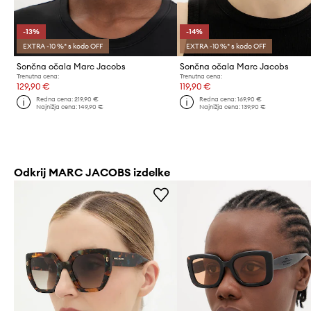
-13%
-14%
EXTRA -10 %* s kodo OFF
EXTRA -10 %* s kodo OFF
Sončna očala Marc Jacobs
Sončna očala Marc Jacobs
Trenutna cena:
Trenutna cena:
129,90 €
119,90 €
Redna cena:
219,90 €
Redna cena:
169,90 €
Najnižja cena:
149,90 €
Najnižja cena:
139,90 €
Odkrij MARC JACOBS izdelke