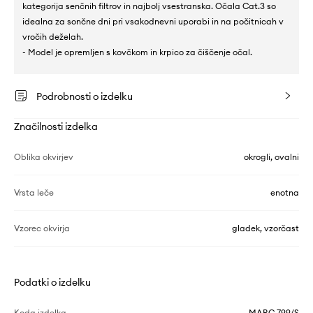
kategorija senčnih filtrov in najbolj vsestranska. Očala Cat.3 so
idealna za sončne dni pri vsakodnevni uporabi in na počitnicah v
vročih deželah.
- Model je opremljen s kovčkom in krpico za čiščenje očal.
Podrobnosti o izdelku
Značilnosti izdelka
Oblika okvirjev
okrogli, ovalni
Vrsta leče
enotna
Vzorec okvirja
gladek, vzorčast
Podatki o izdelku
Koda izdelka
MARC.799/S