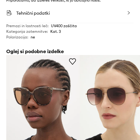
Priporočamo, da izbereš velikost, ki jo običajno nosiš.
Tehnični podatki
Premazi in lastnosti leč
:
UV400 zaščita
Kategorija zatemnitve
:
Kat. 3
Polarizacija
:
ne
Oglej si podobne izdelke