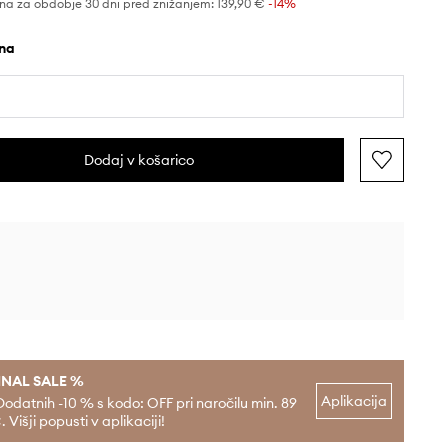
na za obdobje 30 dni pred znižanjem:
139,90 €
 -14%
rna
Dodaj v košarico
INAL SALE %
Aplikacija
Dodatnih -10 % s kodo: OFF pri naročilu min. 89
. Višji popusti v aplikaciji!