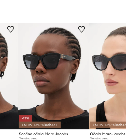
-13%
EXTRA -10 %* s kodo OFF
EXTRA -10 %* s kodo OFF
Sončna očala Marc Jacobs
Očala Marc Jacobs
Trenutna cena:
Trenutna cena: