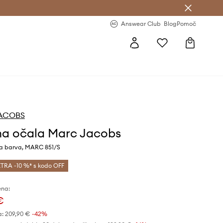
-20 % na prvo naročilo >
Premium Fashion Benefits >
Answear Club
Blog
Pomoč
ACOBS
a očala Marc Jacobs
na barva, MARC 851/S
TRA -10 %* s kodo OFF
ena:
€
a:
209,90 €
-42%