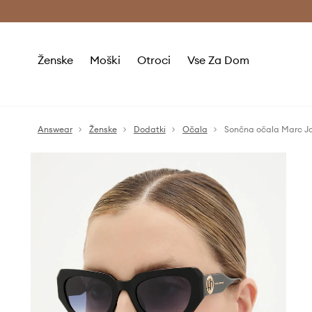
Brezplačna dostava in vračila (v vrednosti 80 € in več) >
Ženske
Moški
Otroci
Vse Za Dom
Answear
Ženske
Dodatki
Očala
Sončna očala Marc J