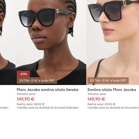
ID izdelka
-21%
EXTRA -5 %* s kodo OFF
EXTRA -10 %* s kodo OFF
Marc Jacobs sončna očala ženska
Sončna očala Marc Jacobs
Trenutna cena:
Trenutna cena:
149,90 €
149,90 €
Redna cena:
189,90 €
Redna cena:
219,90 €
žanjem:
Najnižja cena za obdobje 30 dni pred znižanjem:
Najnižja cena za obdobje 30 dni pred z
189,90 €
159,90 €