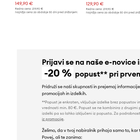
149,90 €
129,90 €
Redna cena:
219,90 €
Redna cena:
219,90 €
Najnižja cena za obdobje 30 dni pred znižanjem:
Najnižja cena za obdobje 30 dni pred zni
169,90 €
149,90 €
Prijavi se na naše e-novice 
-20 %
popust** pri prve
Pridruži se naši skupnosti in prejemaj informacij
promocijah in izdelkih.
**Popust je enkraten, vključuje izdelke brez popustov i
vrednosti min. 80 €. Popust se ne kombinira z drugimi 
izdelki pa so lahko izključeni iz popusta. Za podrobnost
iz promocije
.
Želimo, da v tvoj nabiralnik prihaja samo to, kar
Povej, ali te zanima: