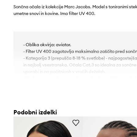
Sončna očala iz kolekcije Marc Jacobs. Model s toniranimi stekli
umetne snovi in kovine. Ima filter UV 400.
- Oblika okvirja: aviator.
- Filter UV 400 zagotavlja maksimalno zaščito pred sončni
- Kategorija 3 (prepušča 8-18 % svetlobe) - najpogostejša 
in najbolj vsestranska. Očala Cat.3 so idealna za sončne
uporabi in na počitnicah v vročih deželah.
- Model je opremljen s kovčkom in krpico za čiščenje očal
- Širina šiva: 150 mm.
- Širina leče: 59 mm.
Podobni izdelki