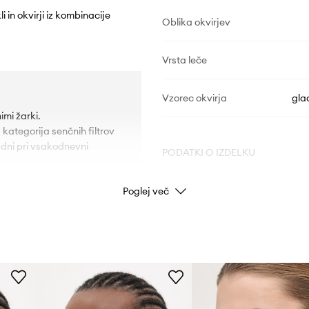
 in okvirji iz kombinacije
Oblika okvirjev
Vrsta leče
Vzorec okvirja
gla
mi žarki.
kategorija senčnih filtrov
 dni pri vsakodnevni
PODATKI O IZDELKU
.
Poglej več
Koda izdelka
Barva proizvajalca
Barva
Znamka
M