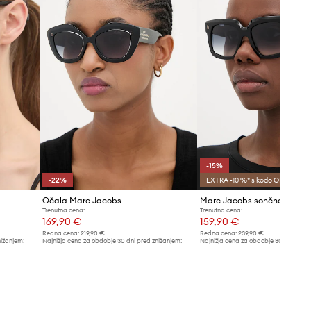
-15%
-22%
EXTRA -10 %* s kodo OFF
Očala Marc Jacobs
Marc Jacobs sončna očala
Trenutna cena:
Trenutna cena:
169,90 €
159,90 €
Redna cena:
219,90 €
Redna cena:
239,90 €
nižanjem:
Najnižja cena za obdobje 30 dni pred znižanjem:
Najnižja cena za obdobje 30 dni pred 
219,90 €
189,90 €