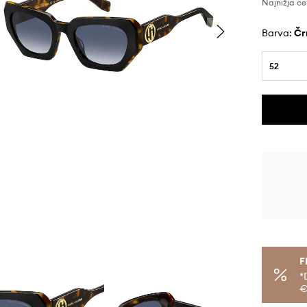
Najnižja ce
Barva:
č
52
F
*
€