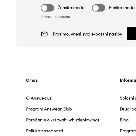
Ženska moda
Moška moda
Izbira ni obvezna.
O nas
Informa
O Answear.si
Splošni
Program Answear Club
Drugi po
Poročanje o kršitvah (whistleblowing)
Blog
Politika zasebnosti
Program