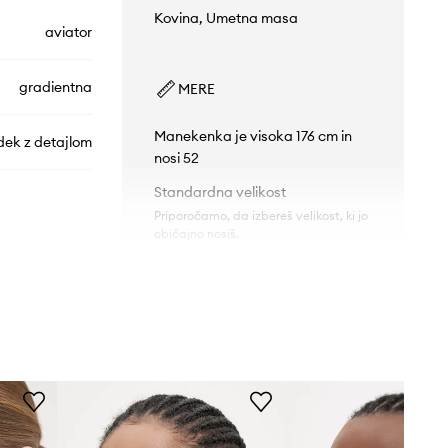
Kovina, Umetna masa
aviator
gradientna
MERE
Manekenka je visoka 176 cm in
dek z detajlom
nosi 52
Standardna velikost
Priporočamo, da izbereš velikost, ki jo
običajno nosiš.
MARC.851/S
TEHNIČNI PODATKI
WR7
Premazi in lastnosti leč
:
UV400
zaščita
črna
Kategorija zatemnitve
:
Kat. 3
Polarizacija
:
ne
ARC JACOBS