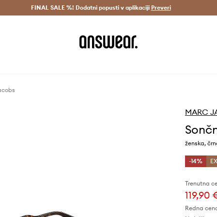
Dostava v 3 dneh >
FINAL SALE %! Dodatni popusti v aplikaciji
Prihrani z vpisom v Answear Club >
Preveri
acobs
MARC J
Sončn
ženska, čr
-14%
EX
Trenutna c
119,90 
Redna cen