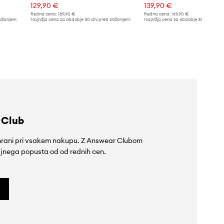
129,90 €
139,90 €
Redna cena:
189,90 €
Redna cena:
169,90 €
nižanjem:
Najnižja cena za obdobje 30 dni pred znižanjem:
Najnižja cena za obdobje 30 dni pred 
149,90 €
149,90 €
 Club
rihrani pri vsakem nakupu. Z Answear Clubom
jnega popusta od od rednih cen.