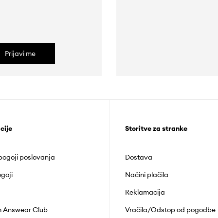
Prijavi me
cije
Storitve za stranke
 pogoji poslovanja
Dostava
goji
Načini plačila
Reklamacija
 Answear Club
Vračila/Odstop od pogodbe