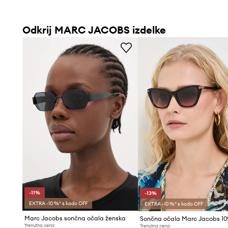
Odkrij MARC JACOBS izdelke
-11%
-13%
EXTRA -10 %* s kodo OFF
EXTRA -10 %* s kodo OFF
Marc Jacobs sončna očala ženska
Sončna očala Marc Jacobs 10
Trenutna cena:
Trenutna cena: