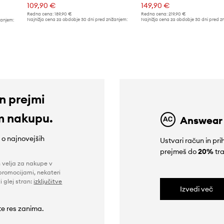
109,90 €
149,90 €
Redna cena:
189,90 €
Redna cena:
219,90 €
Najnižja cena za obdobje 30 dni pred znižanjem:
Najnižja cena za obdobje 30 dni pred z
žanjem:
119,90 €
169,90 €
in prejmi
m nakupu.
Answear
e o najnovejših
Ustvari račun in p
prejmeš do
20%
tra
n velja za nakupe v
promocijami, nekateri
i glej stran:
izključitve
Izvedi več
 te res zanima.