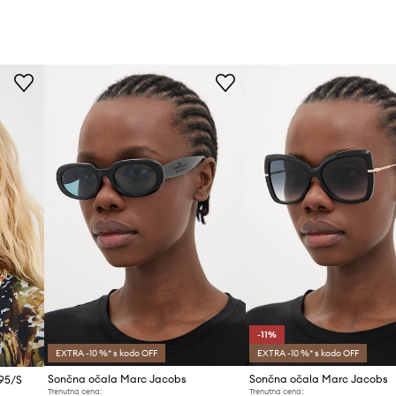
-11%
EXTRA -10 %* s kodo OFF
EXTRA -10 %* s kodo OFF
Sončna očala Marc Jacobs
Sončna očala Marc Jacobs
95/S
Trenutna cena:
Trenutna cena: