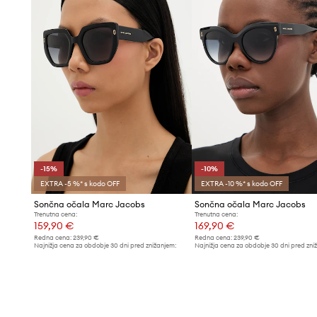
-15%
-10%
EXTRA -5 %* s kodo OFF
EXTRA -10 %* s kodo OFF
Sončna očala Marc Jacobs
Sončna očala Marc Jacobs
Trenutna cena:
Trenutna cena:
159,90 €
169,90 €
Redna cena:
239,90 €
Redna cena:
239,90 €
Najnižja cena za obdobje 30 dni pred znižanjem:
Najnižja cena za obdobje 30 dni pred zni
189,90 €
189,90 €