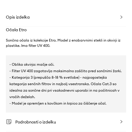
Opis izdelka
Očala Etro
Sončna očala iz kolekcije Etro. Model z enobarvnimi stekli in okvirji iz
plastike. Ima filter UV 400.
- Oblika okvirja: mačje oči.
- Filter UV 400 zagotavlja maksimalno zaščito pred sončnimi žarki.
- Kategorija 3 (prepušča 8-18 % svetlobe) - najpogostejša
kategorija senčnih filtrov in najbolj vsestranska. Očala Cat.3 so
idealna za sončne dni pri vsakodnevni uporabi in na počitnicah v
vročih deželah.
- Model je opremljen s kovčkom in krpico za čiščenje očal.
Podrobnosti o izdelku