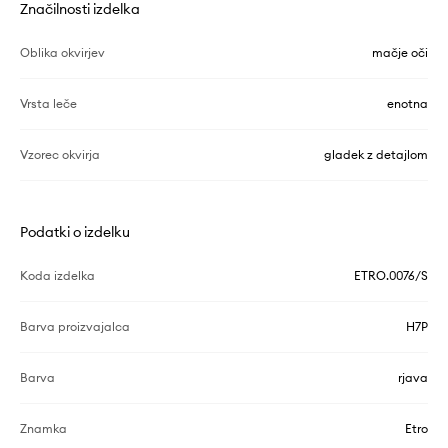
Značilnosti izdelka
Oblika okvirjev
mačje oči
Vrsta leče
enotna
Vzorec okvirja
gladek z detajlom
Podatki o izdelku
Koda izdelka
ETRO.0076/S
Barva proizvajalca
H7P
Barva
rjava
Znamka
Etro