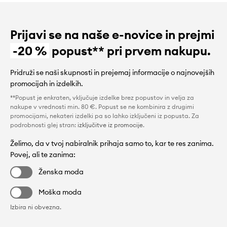
Prijavi se na naše e-novice in prejmi
-20 %
popust** pri prvem nakupu.
Pridruži se naši skupnosti in prejemaj informacije o najnovejših
promocijah in izdelkih.
**Popust je enkraten, vključuje izdelke brez popustov in velja za
nakupe v vrednosti min. 80 €. Popust se ne kombinira z drugimi
promocijami, nekateri izdelki pa so lahko izključeni iz popusta. Za
podrobnosti glej stran:
izključitve iz promocije
.
Želimo, da v tvoj nabiralnik prihaja samo to, kar te res zanima.
Povej, ali te zanima:
Ženska moda
Moška moda
Izbira ni obvezna.