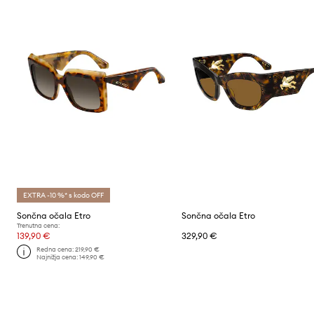
EXTRA -10 %* s kodo OFF
Sončna očala Etro
Sončna očala Etro
Trenutna cena:
139,90 €
329,90 €
Redna cena:
219,90 €
Najnižja cena:
149,90 €