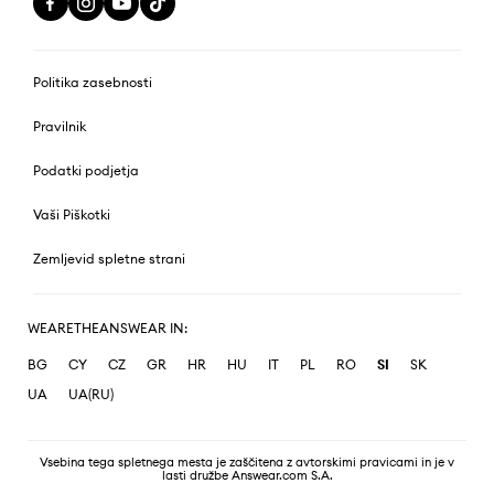
Politika zasebnosti
Pravilnik
Podatki podjetja
Vaši Piškotki
Zemljevid spletne strani
WEARETHEANSWEAR IN:
BG
CY
CZ
GR
HR
HU
IT
PL
RO
SI
SK
UA
UA(RU)
Vsebina tega spletnega mesta je zaščitena z avtorskimi pravicami in je v
lasti družbe Answear.com S.A.