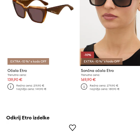
-10%
EXTRA -10 %* s kodo OFF
EXTRA -10 %* s kodo OFF
Očala Etro
Sončna očala Etro
Trenutna cena:
Trenutna cena:
139,90 €
169,90 €
Redna cena:
219,90 €
Redna cena:
279,90 €
Najnižja cena:
149,90 €
Najnižja cena:
189,90 €
Odkrij Etro izdelke