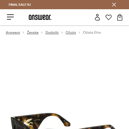
FINAL SALE %!
Prihrani z vpisom v Answear Club >
Answear
Ženske
Dodatki
Očala
Očala Etro