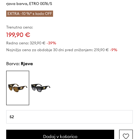
rjava barva, ETRO 0076/S
EXTRA -10 %* s kodo OFF
Trenutna cena:
199,90 €
Redna cena:
329,90 €
-39%
Najnižja cena za obdobje 30 dni pred znižanjem:
219,90 €
 -9%
Barva:
rjava
52
Dodaj v košarico