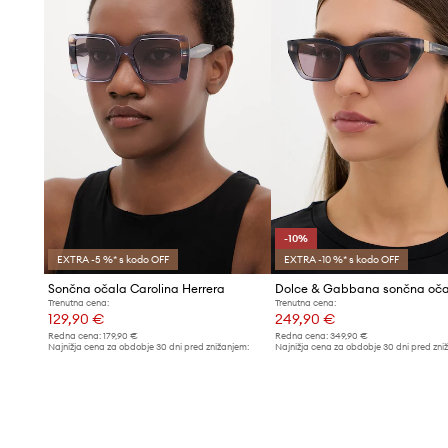
-10%
EXTRA -5 %* s kodo OFF
EXTRA -10 %* s kodo OFF
Sončna očala Carolina Herrera
Trenutna cena:
Trenutna cena:
129,90 €
249,90 €
Redna cena:
179,90 €
Redna cena:
349,90 €
Najnižja cena za obdobje 30 dni pred znižanjem:
Najnižja cena za obdobje 30 dni pred zni
139,90 €
279,90 €