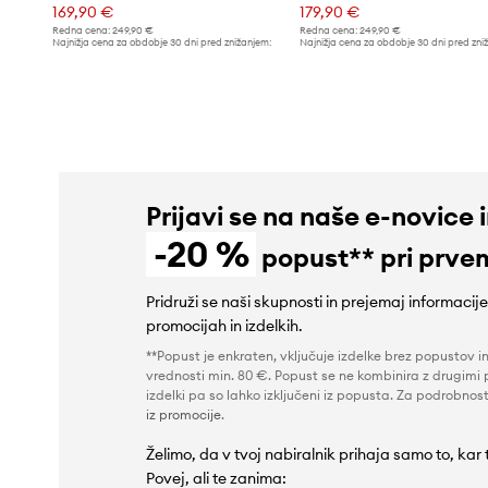
169,90 €
179,90 €
Redna cena:
249,90 €
Redna cena:
249,90 €
Najnižja cena za obdobje 30 dni pred znižanjem:
Najnižja cena za obdobje 30 dni pred zni
179,90 €
199,90 €
Prijavi se na naše e-novice 
-20 %
popust** pri prve
Pridruži se naši skupnosti in prejemaj informacij
promocijah in izdelkih.
**Popust je enkraten, vključuje izdelke brez popustov i
vrednosti min. 80 €. Popust se ne kombinira z drugimi 
izdelki pa so lahko izključeni iz popusta. Za podrobnost
iz promocije
.
Želimo, da v tvoj nabiralnik prihaja samo to, kar
Povej, ali te zanima: