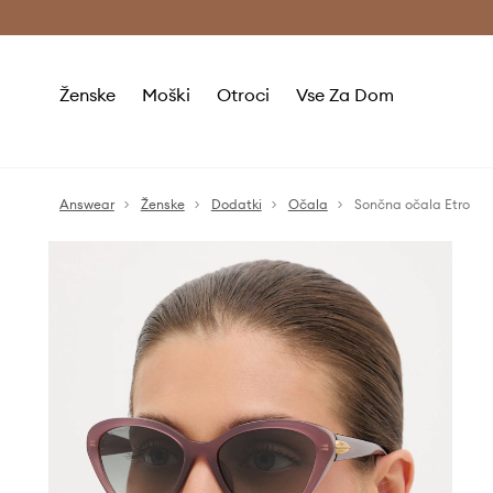
Brezplačna dostava in vračila (v vrednosti 80 € in več) >
Ženske
Moški
Otroci
Vse Za Dom
Answear
Ženske
Dodatki
Očala
Sončna očala Etro