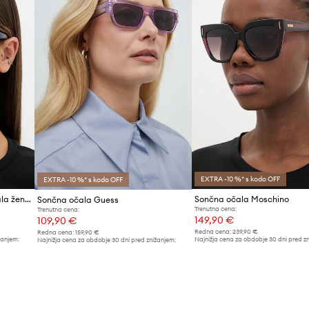
ID izdelka
EXTRA -10 %* s kodo OFF
EXTRA -10 %* s kodo OFF
Dolce & Gabbana sončna očala ženska
Sončna očala Moschino
Sončna očala Guess
Trenutna cena:
Trenutna cena:
149,90 €
109,90 €
Redna cena:
239,90 €
Redna cena:
159,90 €
žanjem:
Najnižja cena za obdobje 30 dni pred z
Najnižja cena za obdobje 30 dni pred znižanjem:
159,90 €
119,90 €