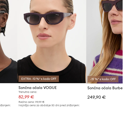
EXTRA -10 %* s kodo OFF
-15 %* s kodo: OFF
Sončna očala VOGUE
Sončna očala Burberry
Trenutna cena:
82,99 €
249,90 €
Redna cena:
99,99 €
nižanjem:
Najnižja cena za obdobje 30 dni pred znižanjem:
87,99 €