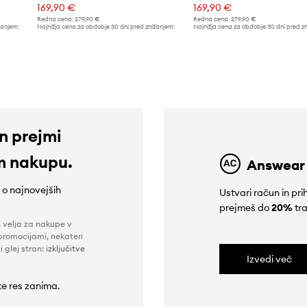
169,90 €
169,90 €
Redna cena:
279,90 €
Redna cena:
279,90 €
žanjem:
Najnižja cena za obdobje 30 dni pred znižanjem:
Najnižja cena za obdobje 30 dni pred z
189,90 €
189,90 €
in prejmi
m nakupu.
Answear
e o najnovejših
Ustvari račun in p
prejmeš do
20%
tra
n velja za nakupe v
promocijami, nekateri
i glej stran:
izključitve
Izvedi več
 te res zanima.