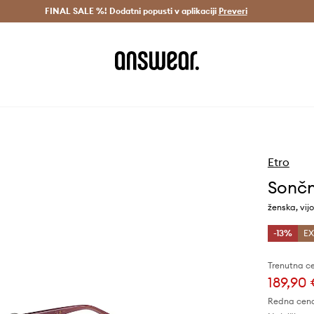
Dostava v 3 dneh >
FINAL SALE %! Dodatni popusti v aplikaciji
Prihrani z vpisom v Answear Club >
Preveri
Etro
Sončn
ženska, vij
-13%
EX
Trenutna c
189,90
Redna cen