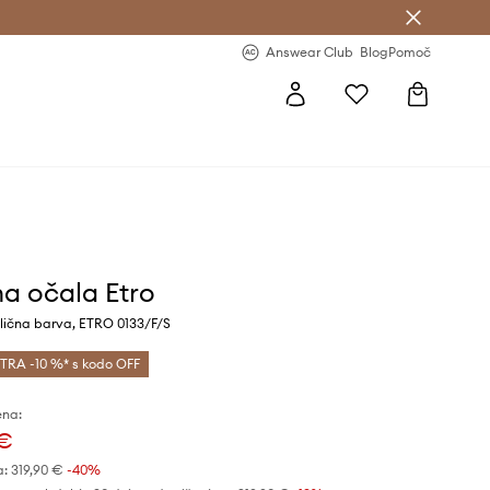
-20 % na prvo naročilo >
Premium Fashion Benefits >
Answear Club
Blog
Pomoč
a očala Etro
olična barva, ETRO 0133/F/S
TRA -10 %* s kodo OFF
ena:
 €
a:
319,90 €
-40%