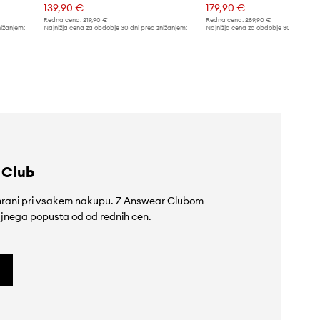
139,90 €
179,90 €
Redna cena:
219,90 €
Redna cena:
289,90 €
nižanjem:
Najnižja cena za obdobje 30 dni pred znižanjem:
Najnižja cena za obdobje 30 dni pred 
149,90 €
199,90 €
 Club
rihrani pri vsakem nakupu. Z Answear Clubom
jnega popusta od od rednih cen.