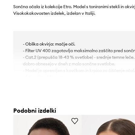
Sončna očala iz kolekcije Etro. Model s toniranimi stekli in okvirj
Visokokakovosten izdelek, izdelan v Italiji.
- Oblika okvirja: mačje oči.
- Filter UV 400 zagotavlja maksimalno zaščito pred sončni
- Cat.2 (prepušča 18-43 % svetlobe) - srednje temne leče
dobro obnesejo v dneh z malo sončne svetlobe.
- Model je opremljen s kovčkom in krpico za čiščenje očal
- Širina šiva: 145 mm.
- Širina leče: 55 mm.
Podobni izdelki