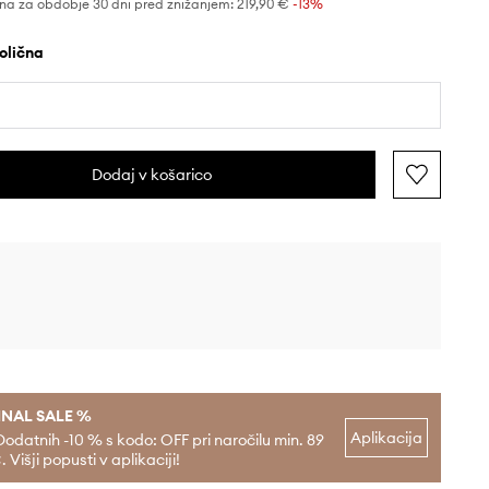
na za obdobje 30 dni pred znižanjem:
219,90 €
 -13%
ijolična
Dodaj v košarico
INAL SALE %
Aplikacija
Dodatnih -10 % s kodo: OFF pri naročilu min. 89
. Višji popusti v aplikaciji!