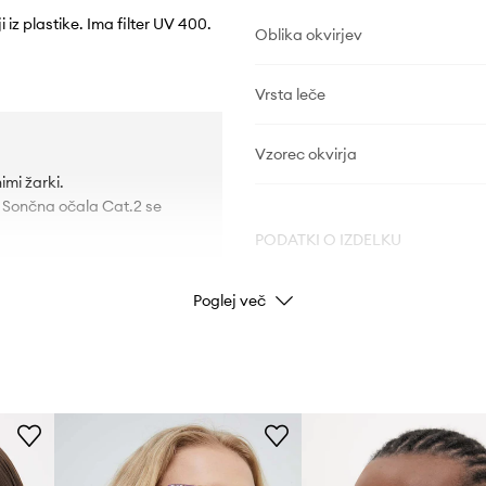
i iz plastike. Ima filter UV 400.
Oblika okvirjev
Vrsta leče
Vzorec okvirja
mi žarki.
. Sončna očala Cat.2 se
PODATKI O IZDELKU
.
Poglej več
Koda izdelka
Barva proizvajalca
Barva
Znamka