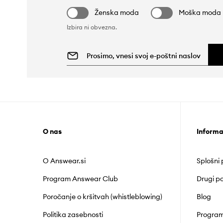
Ženska moda
Moška moda
Izbira ni obvezna.
O nas
Informa
O Answear.si
Splošni
Program Answear Club
Drugi po
Poročanje o kršitvah (whistleblowing)
Blog
Politika zasebnosti
Program