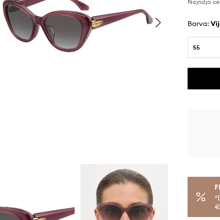
Najnižja ce
Barva:
v
55
F
*
€