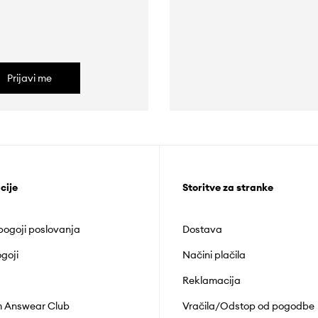
Prijavi me
cije
Storitve za stranke
 pogoji poslovanja
Dostava
goji
Načini plačila
Reklamacija
 Answear Club
Vračila/Odstop od pogodbe