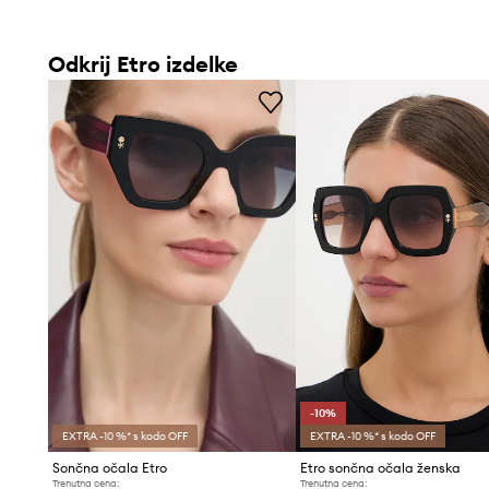
Odkrij Etro izdelke
-10%
EXTRA -10 %* s kodo OFF
EXTRA -10 %* s kodo OFF
Sončna očala Etro
Etro sončna očala ženska
Trenutna cena:
Trenutna cena: