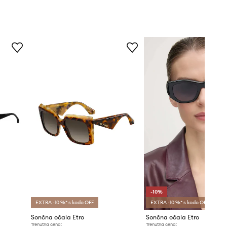
-10%
EXTRA -10 %* s kodo OFF
EXTRA -10 %* s kodo OFF
Sončna očala Etro
Sončna očala Etro
Trenutna cena:
Trenutna cena: