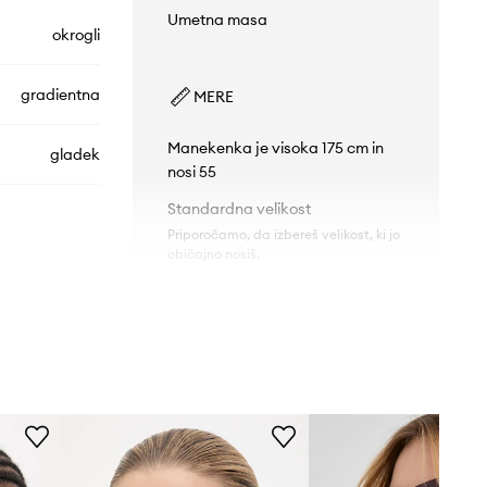
Umetna masa
okrogli
gradientna
MERE
Manekenka je visoka 175 cm in
gladek
nosi 55
Standardna velikost
Priporočamo, da izbereš velikost, ki jo
običajno nosiš.
ETRO.0133/F/S
TEHNIČNI PODATKI
B3V
Polarizacija
:
ne
vijolična
Etro