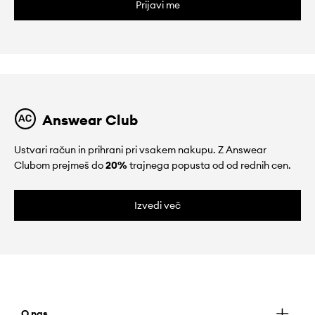
Prijavi me
Answear Club
Ustvari račun in prihrani pri vsakem nakupu. Z Answear
Clubom prejmeš do
20%
trajnega popusta od od rednih cen.
Izvedi več
O nas