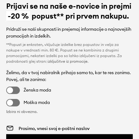
Prijavi se na naše e-novice in prejmi
-20 %
popust** pri prvem nakupu.
Pridruži se naši skupnosti in prejemaj informacije o najnovejših
promocijah in izdelkih.
**Popust je enkraten, vključuje izdelke brez popustov in velja za
nakupe v vrednosti min. 80 €. Popust se ne kombinira z drugimi
promocijami, nekateri izdelki pa so lahko izključeni iz popusta. Za
podrobnosti glej stran:
izključitve iz promocije
.
Želimo, da v tvoj nabiralnik prihaja samo to, kar te res zanima.
Povej, ali te zanima:
Ženska moda
Moška moda
Izbira ni obvezna.