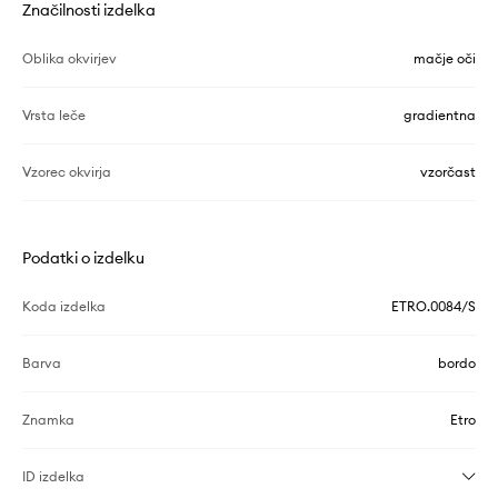
Značilnosti izdelka
Oblika okvirjev
mačje oči
Vrsta leče
gradientna
Vzorec okvirja
vzorčast
Podatki o izdelku
Koda izdelka
ETRO.0084/S
Barva
bordo
Znamka
Etro
ID izdelka