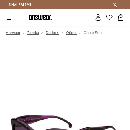
FINAL SALE %!
Prihrani z vpisom v Answear Club >
Answear
Ženske
Dodatki
Očala
Očala Etro