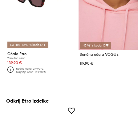
EXTRA -10 %* s kodo OFF
-15 %* s kodo: OFF
Očala Etro
Sončna očala VOGUE
Trenutna cena:
139,90 €
119,90 €
Redna cena:
219,90 €
Najnižja cena:
149,90 €
Odkrij Etro izdelke