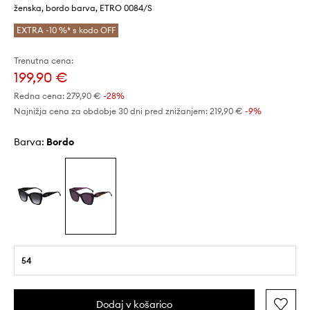
ženska, bordo barva, ETRO 0084/S
EXTRA -10 %* s kodo OFF
Trenutna cena:
199,90 €
Redna cena:
279,90 €
-28%
Najnižja cena za obdobje 30 dni pred znižanjem:
219,90 €
 -9%
Barva:
bordo
54
Dodaj v košarico