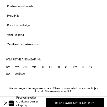
Politika zasebnosti
Pravilnik
Podatki podjetja
Vaši Piškotki
Zemljevid spletne strani
WEARETHEANSWEAR IN:
BG
CY
CZ
GR
HR
HU
IT
PL
RO
SI
SK
UA
UA(RU)
Vsebina tega spletnega mesta je zaščitena z avtorskimi pravicami in je v
lasti družbe Answear.com S.A.
Prenesi našo
aplikacijo in si
KUPI DARILNO KARTICO
olajšaj