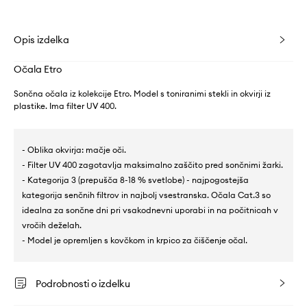
Opis izdelka
Očala Etro
Sončna očala iz kolekcije Etro. Model s toniranimi stekli in okvirji iz
plastike. Ima filter UV 400.
- Oblika okvirja: mačje oči.
- Filter UV 400 zagotavlja maksimalno zaščito pred sončnimi žarki.
- Kategorija 3 (prepušča 8-18 % svetlobe) - najpogostejša
kategorija senčnih filtrov in najbolj vsestranska. Očala Cat.3 so
idealna za sončne dni pri vsakodnevni uporabi in na počitnicah v
vročih deželah.
- Model je opremljen s kovčkom in krpico za čiščenje očal.
Podrobnosti o izdelku