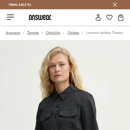
FINAL SALE %!
Prihrani z vpisom v Answear Club >
Answear
Ženske
Oblačila
Obleke
Lanena obleka Theory