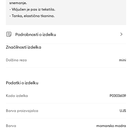
snemanje.
- Vključen je pas iz tekstila.
- Tanka, elastična tkanina.
Podrobnosti o izdelku
Značilnosti izdelka
Dolžina reza
mini
Podatki o izdelku
Koda izdelka
P0303609
Barva proizvajalca
UJS
Barva
mornarsko modra