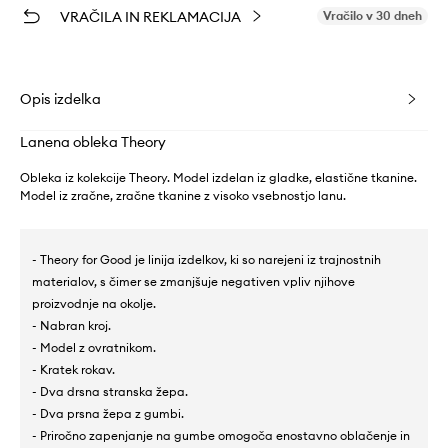
VRAČILA IN REKLAMACIJA
Vračilo v 30 dneh
Opis izdelka
Lanena obleka Theory
Obleka iz kolekcije Theory. Model izdelan iz gladke, elastične tkanine.
Model iz zračne, zračne tkanine z visoko vsebnostjo lanu.
- Theory for Good je linija izdelkov, ki so narejeni iz trajnostnih
materialov, s čimer se zmanjšuje negativen vpliv njihove
proizvodnje na okolje.
- Nabran kroj.
- Model z ovratnikom.
- Kratek rokav.
- Dva drsna stranska žepa.
- Dva prsna žepa z gumbi.
- Priročno zapenjanje na gumbe omogoča enostavno oblačenje in