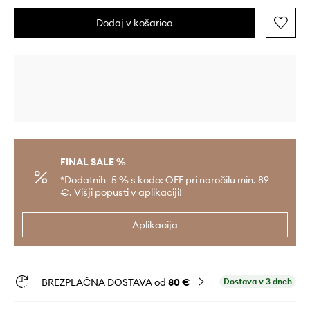
Dodaj v košarico
FINAL SALE %
*Dodatnih -5 % s kodo: OFF pri naročilu min. 89
€. Višji popusti v aplikaciji!
Aplikacija
BREZPLAČNA DOSTAVA od
80 €
Dostava v 3 dneh