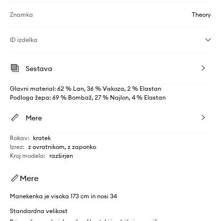
Znamka
Theory
ID izdelka
Sestava
Glavni material: 62 % Lan, 36 % Viskoza, 2 % Elastan
Podloga žepa: 69 % Bombaž, 27 % Najlon, 4 % Elastan
Mere
Rokav
:
kratek
Izrez
:
z ovratnikom, z zaponko
Kroj modela
:
razširjen
Mere
Manekenka je visoka 173 cm in nosi 34
Standardna velikost