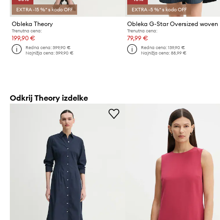
EXTRA -15 %* s kodo OFF
EXTRA -5 %* s kodo OFF
Obleka Theory
Obleka G-Star Oversized woven
Trenutna cena:
Trenutna cena:
199,90 €
79,99 €
Redna cena:
399,90 €
Redna cena:
139,90 €
Najnižja cena:
399,90 €
Najnižja cena:
88,99 €
Odkrij Theory izdelke