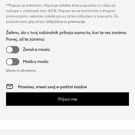
**Popust je enkraten, vključuje izdelke brez popustov in velja za
nakupe v vrednosti min. 80 €. Popust se ne kombinira z drugimi
promocijami, nekateri izdelki pa so lahko izključeni iz popusta. Za
podrobnosti glej stran:
izključitve iz promocije
.
Želimo, da v tvoj nabiralnik prihaja samo to, kar te res zanima.
Povej, ali te zanima:
Ženska moda
Moška moda
Izbira ni obvezna.
Prijavi me