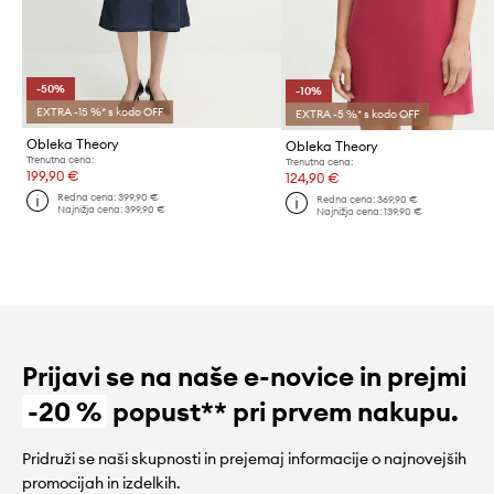
-50%
-10%
EXTRA -15 %* s kodo OFF
EXTRA -5 %* s kodo OFF
Obleka Theory
Obleka Theory
Trenutna cena:
Trenutna cena:
199,90 €
124,90 €
Redna cena:
399,90 €
Redna cena:
369,90 €
Najnižja cena:
399,90 €
Najnižja cena:
139,90 €
Prijavi se na naše e-novice in prejmi
-20 %
popust** pri prvem nakupu.
Pridruži se naši skupnosti in prejemaj informacije o najnovejših
promocijah in izdelkih.