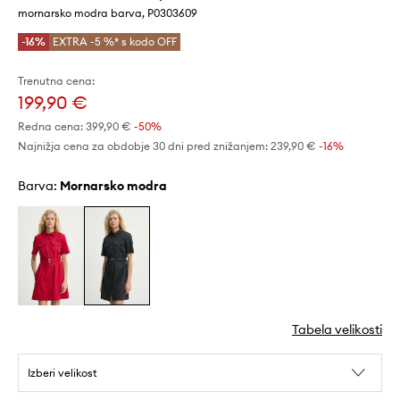
mornarsko modra barva, P0303609
-16%
EXTRA -5 %* s kodo OFF
Trenutna cena:
199,90 €
Redna cena:
399,90 €
-50%
Najnižja cena za obdobje 30 dni pred znižanjem:
239,90 €
 -16%
Barva:
mornarsko modra
Tabela velikosti
Izberi velikost