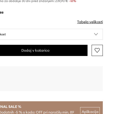
na za obdobje 30 dni pred znižanjem:
239,90 €
 -16%
oza
Tabela velikosti
ikost
Dodaj v košarico
INAL SALE %
Aplikacija
Dodatnih -5 % s kodo: OFF pri naročilu min. 89