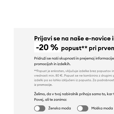
399,90 €
139,90 €
Prijavi se na naše e-novice 
-20 %
popust** pri prve
Pridruži se naši skupnosti in prejemaj informacij
promocijah in izdelkih.
**Popust je enkraten, vključuje izdelke brez popustov i
vrednosti min. 80 €. Popust se ne kombinira z drugimi 
izdelki pa so lahko izključeni iz popusta. Za podrobnost
iz promocije
.
Želimo, da v tvoj nabiralnik prihaja samo to, kar
Povej, ali te zanima:
Ženska moda
Moška moda