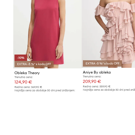
-10%
EXTRA -5 %* s kodo OFF
EXTRA -5 %* s kodo OFF
Aniye By obleka
Obleka Theory
Trenutna cena:
Trenutna cena:
209,90 €
124,90 €
Redna cena:
359,90 €
Redna cena:
369,90 €
Najnižja cena za obdobje 30 dni pred zni
Najnižja cena za obdobje 30 dni pred znižanjem:
229,90 €
139,90 €