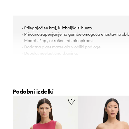
- Prilegajoč se kroj, ki izboljša silhueto.
- Priročno zapenjanje na gumbe omogoča enostavno obla
- Model z žepi, okrašenimi zaklopkami.
- Dodatna plast materiala v obliki podloge.
- Debela, neelastična tkanina.
Podobni izdelki