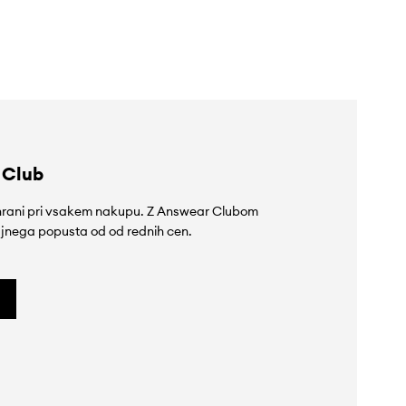
239,90 €
139,90 €
 Club
rihrani pri vsakem nakupu. Z Answear Clubom
jnega popusta od od rednih cen.