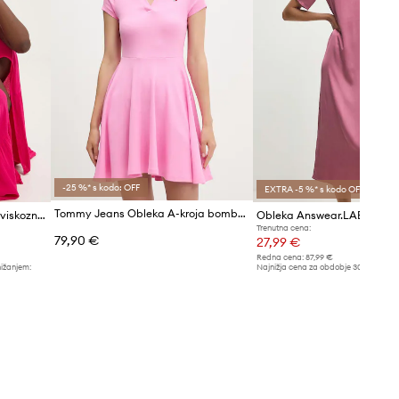
preračunane po standardni evropski
tabeli velikosti. Na etiketi
dostavljenega izdelka je originalna
oznaka proizvajalca.
Tabela velikosti
-25 %* s kodo: OFF
EXTRA -5 %* s kodo OFF
Tommy Jeans Obleka A-kroja bombažna z elastanom
Answear.LAB obleka A-kroja viskozna
Obleka Answear.LAB
Trenutna cena:
79,90 €
27,99 €
Redna cena:
87,99 €
nižanjem:
Najnižja cena za obdobje 30 dni pred 
28,99 €