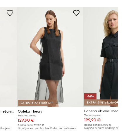
-16%
EXTRA -5 %* s kodo OFF
EXTRA -5 %* s kodo OFF
Lanena obleka Theory
Obleka in pulover iz volnene mešanice Theory
Obleka Theory
Trenutna cena:
Trenutna cena:
199,90 €
129,90 €
Redna cena:
399,90 €
Redna cena:
519,90 €
Najnižja cena za obdobje 30 dni pred 
nižanjem:
Najnižja cena za obdobje 30 dni pred znižanjem: