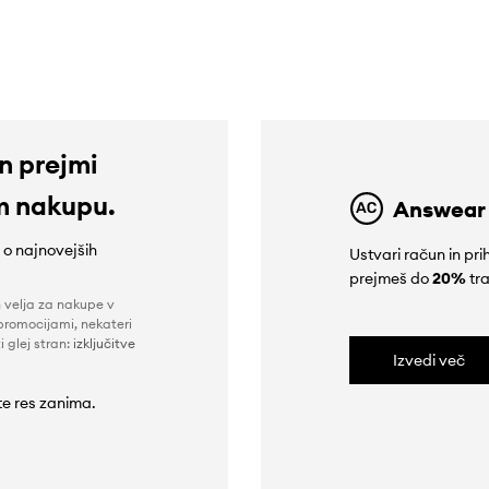
359,90 €
189,90 €
in prejmi
m nakupu.
Answear
e o najnovejših
Ustvari račun in p
prejmeš do
20%
tra
n velja za nakupe v
promocijami, nekateri
i glej stran:
izključitve
Izvedi več
 te res zanima.