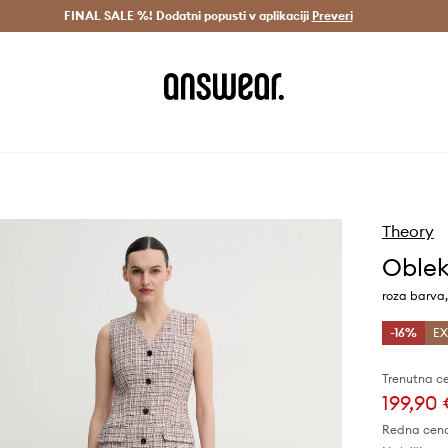
Dostava v 3 dneh >
FINAL SALE %! Dodatni popusti v aplikaciji
Prihrani z vpisom v Answear Club >
Preveri
Theory
Oblek
roza barva
-16%
EX
Trenutna c
199,90
Redna cen