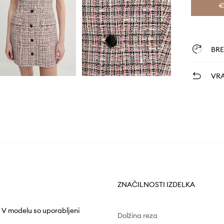
€
BR
VRA
ZNAČILNOSTI IZDELKA
. V modelu so uporabljeni
Dolžina reza