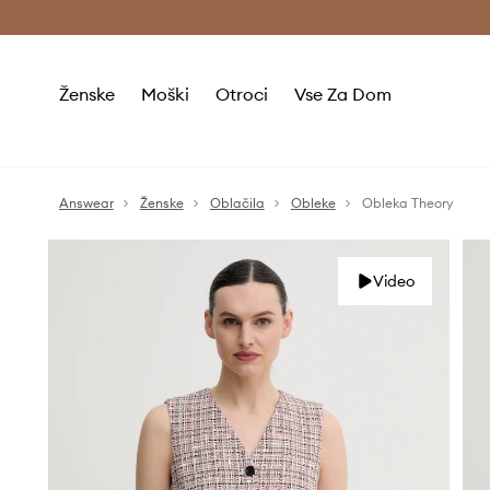
Brezplačna dostava in vračila (v vrednosti 80 € in več) >
Ženske
Moški
Otroci
Vse Za Dom
Answear
Ženske
Oblačila
Obleke
Obleka Theory
Video