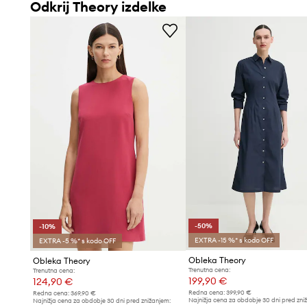
Odkrij Theory izdelke
-50%
-10%
EXTRA -15 %* s kodo OFF
EXTRA -5 %* s kodo OFF
Obleka Theory
Obleka Theory
Trenutna cena:
Trenutna cena:
199,90 €
124,90 €
Redna cena:
399,90 €
Redna cena:
369,90 €
Najnižja cena za obdobje 30 dni pred zni
Najnižja cena za obdobje 30 dni pred znižanjem: