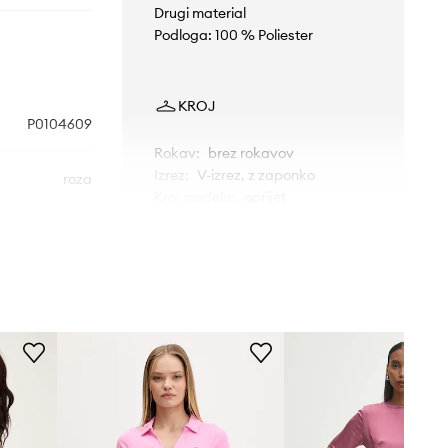
Drugi material
Podloga: 100 % Poliester
KROJ
P0104609
Rokav
:
brez rokavov
Izrez
:
V-izrez, z zaponko
roza
Kroj modela
:
oprijet
Theory
MERE
Manekenka je visoka 180 cm in
nosi 34
Standardna velikost
Priporočamo, da izbereš velikost, ki jo
običajno nosiš.
Velikosti, prikazane v trgovini, so