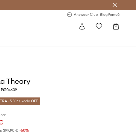
-20 % na prvo naročilo >
Premium Fashion Benefits >
Answear Club
Blog
Pomoč
a Theory
, P0104609
TRA -5 %* s kodo OFF
ena:
 €
a:
399,90 €
-50%