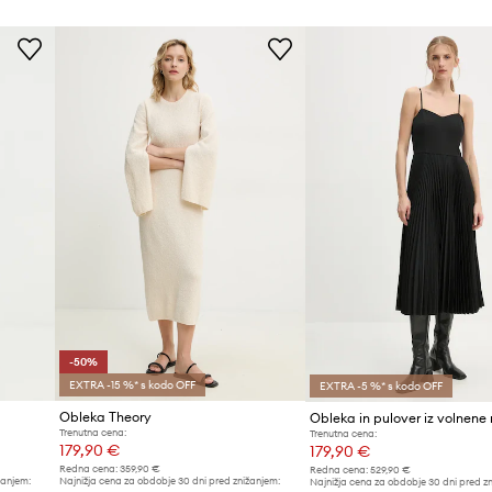
-50%
EXTRA -15 %* s kodo OFF
EXTRA -5 %* s kodo OFF
Obleka Theory
Trenutna cena:
Trenutna cena:
179,90 €
179,90 €
Redna cena:
359,90 €
Redna cena:
529,90 €
žanjem:
Najnižja cena za obdobje 30 dni pred znižanjem:
Najnižja cena za obdobje 30 dni pred z