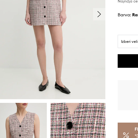
Najnižja ce
Barva:
r
Izberi vel
F
*