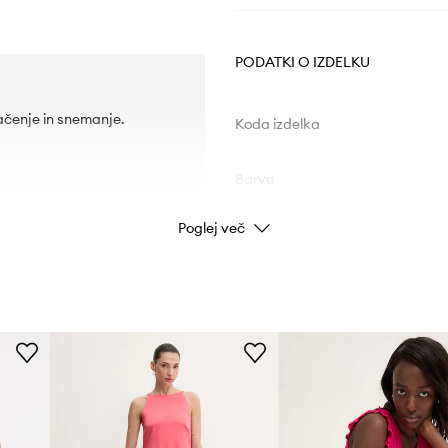
PODATKI O IZDELKU
čenje in snemanje.
Koda izdelka
Barva
Poglej več
Znamka
ID izdelka