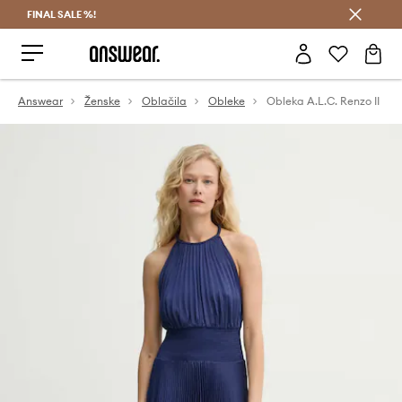
FINAL SALE %!
Prihrani z vpisom v Answear Club >
Answear
Ženske
Oblačila
Obleke
Obleka A.L.C. Renzo II