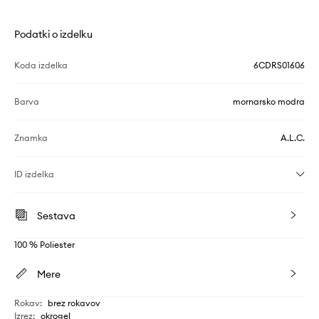
Podatki o izdelku
Koda izdelka
6CDRS01606
Barva
mornarsko modra
Znamka
A.L.C.
ID izdelka
Sestava
100 % Poliester
Mere
Rokav
:
brez rokavov
Izrez
:
okrogel