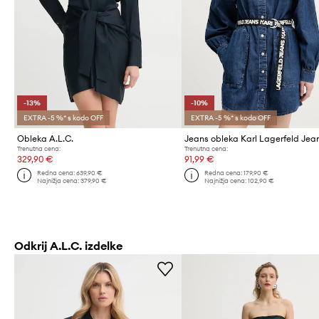
-13%
-10%
EXTRA -5 %* s kodo OFF
EXTRA -5 %* s kodo OFF
Obleka A.L.C.
Jeans obleka Karl Lagerfeld Jea
Trenutna cena:
Trenutna cena:
329,90 €
91,99 €
Redna cena:
639,90 €
Redna cena:
179,90 €
Najnižja cena:
379,90 €
Najnižja cena:
102,90 €
Odkrij A.L.C. izdelke