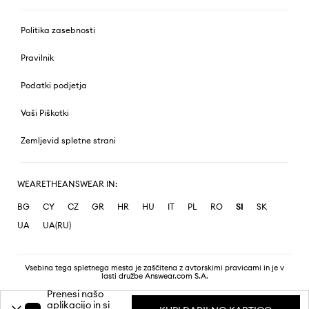
Politika zasebnosti
Pravilnik
Podatki podjetja
Vaši Piškotki
Zemljevid spletne strani
WEARETHEANSWEAR IN:
BG
CY
CZ
GR
HR
HU
IT
PL
RO
SI
SK
UA
UA(RU)
Vsebina tega spletnega mesta je zaščitena z avtorskimi pravicami in je v
lasti družbe Answear.com S.A.
Prenesi našo
aplikacijo in si