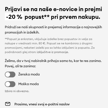
Prijavi se na naše e-novice in prejmi
-20 %
popust** pri prvem nakupu.
Pridruži se naši skupnosti in prejemaj informacije o najnovejših
promocijah in izdelkih.
**Popust je enkraten, vključuje izdelke brez popustov in velja za
nakupe v vrednosti min. 80 €. Popust se ne kombinira z drugimi
promocijami, nekateri izdelki pa so lahko izključeni iz popusta. Za
podrobnosti glej stran:
izključitve iz promocije
.
Želimo, da v tvoj nabiralnik prihaja samo to, kar te res zanima.
Povej, ali te zanima:
Ženska moda
Moška moda
Izbira ni obvezna.