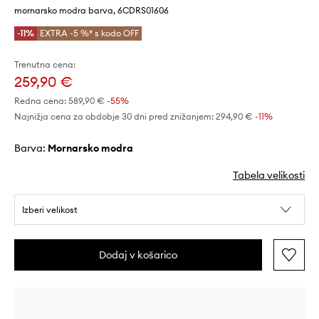
mornarsko modra barva, 6CDRS01606
-11%
EXTRA -5 %* s kodo OFF
Trenutna cena:
259,90 €
Redna cena:
589,90 €
-55%
Najnižja cena za obdobje 30 dni pred znižanjem:
294,90 €
 -11%
Barva:
mornarsko modra
Tabela velikosti
Izberi velikost
Dodaj v košarico