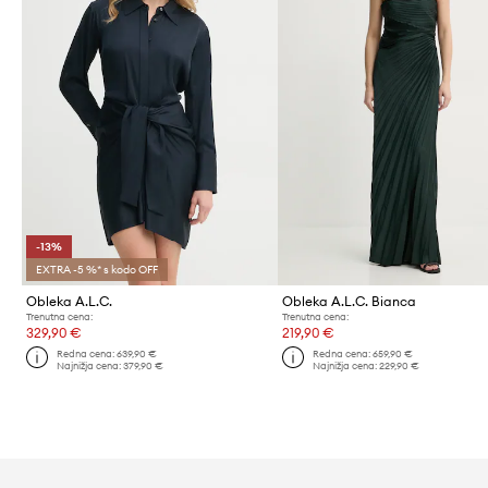
-13%
EXTRA -5 %* s kodo OFF
Obleka A.L.C.
Obleka A.L.C. Bianca
Trenutna cena:
Trenutna cena:
329,90 €
219,90 €
Redna cena:
639,90 €
Redna cena:
659,90 €
Najnižja cena:
379,90 €
Najnižja cena:
229,90 €