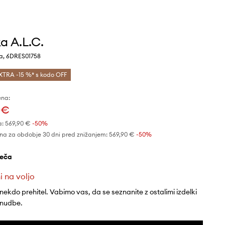
a A.L.C.
a, 6DRES01758
XTRA -15 %* s kodo OFF
ena:
 €
a:
569,90 €
-50%
na za obdobje 30 dni pred znižanjem:
569,90 €
 -50%
deča
i na voljo
 nekdo prehitel. Vabimo vas, da se seznanite z ostalimi izdelki
onudbe.