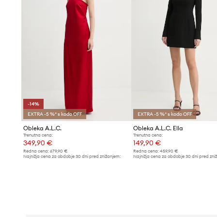
-14%
EXTRA -5 %* s kodo OFF
EXTRA -5 %* s kodo OFF
Obleka A.L.C.
Obleka A.L.C. Ella
Trenutna cena:
Trenutna cena:
349,90 €
149,90 €
Redna cena:
679,90 €
Redna cena:
459,90 €
Najnižja cena za obdobje 30 dni pred znižanjem:
Najnižja cena za obdobje 30 dni pred zni
409,90 €
159,90 €