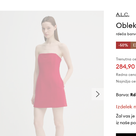
A.L.C.
Oblek
rdeča barv
-50%
E
Trenutna c
284,90
Redna cen
Najnižja ce
Barva:
r
Izdelek n
Žal vas je
iz naše p