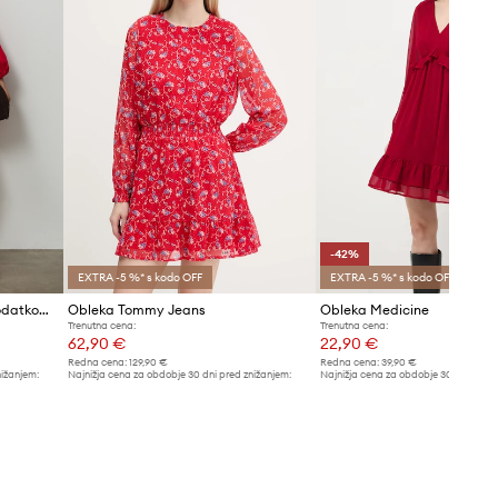
-42%
EXTRA -5 %* s kodo OFF
EXTRA -5 %* s kodo OFF
Medicine obleka A-kroja z dodatkom lanu
Obleka Tommy Jeans
Obleka Medicine
Trenutna cena:
Trenutna cena:
62,90 €
22,90 €
Redna cena:
129,90 €
Redna cena:
39,90 €
nižanjem:
Najnižja cena za obdobje 30 dni pred znižanjem:
Najnižja cena za obdobje 30 dni pred 
67,99 €
39,90 €