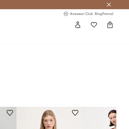
-20 % na prvo naročilo >
Premium Fashion Benefits >
Answear Club
Blog
Pomoč