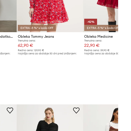
-42%
EXTRA -5 %* s kodo OFF
EXTRA -5 %* s kodo OFF
Medicine obleka A-kroja z dodatkom lanu
Obleka Tommy Jeans
Obleka Medicine
Trenutna cena:
Trenutna cena:
62,90 €
22,90 €
Redna cena:
129,90 €
Redna cena:
39,90 €
nižanjem:
Najnižja cena za obdobje 30 dni pred znižanjem:
Najnižja cena za obdobje 30 dni pred 
67,99 €
39,90 €