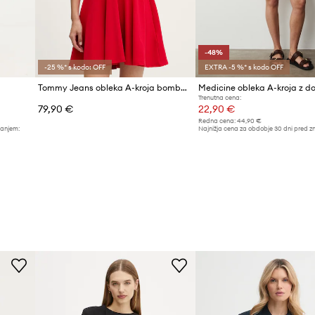
-48%
-25 %* s kodo: OFF
EXTRA -5 %* s kodo OFF
Tommy Jeans obleka A-kroja bombažna z elastanom
Trenutna cena:
79,90 €
22,90 €
Redna cena:
44,90 €
žanjem:
Najnižja cena za obdobje 30 dni pred z
44,90 €