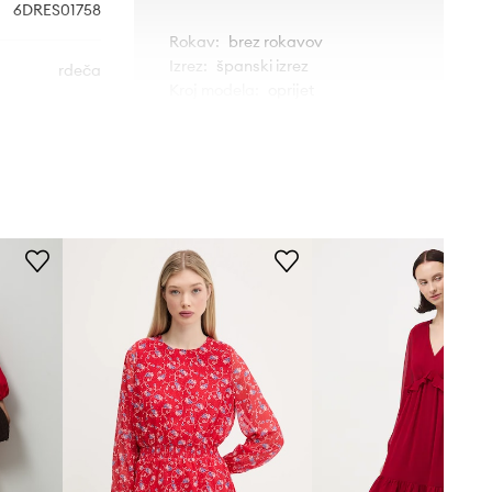
6DRES01758
Rokav
:
brez rokavov
Izrez
:
španski izrez
rdeča
Kroj modela
:
oprijet
A.L.C.
MERE
Manekenka je visoka 175 cm in
nosi 32
Standardna velikost
Priporočamo, da izbereš velikost, ki jo
običajno nosiš.
Velikosti, prikazane v trgovini, so
preračunane po standardni evropski
tabeli velikosti. Na etiketi
dostavljenega izdelka je originalna
oznaka proizvajalca.
Tabela velikosti