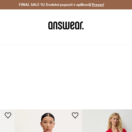
Dostava v 3 dneh >
FINAL SALE %! Dodatni popusti v aplikaciji
Prihrani z vpisom v Answear Club >
Preveri