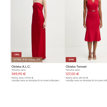
-14%
EXTRA -5 %* s kodo OFF
-50%
Obleka A.L.C.
Obleka Twinset
Trenutna cena:
Trenutna cena:
349,90 €
127,00 €
Redna cena:
679,90 €
Redna cena:
254,90 €
Najnižja cena za obdobje 30 dni pred znižanjem:
Najnižja cena za obdobje 30 dni pred zni
409,90 €
254,90 €