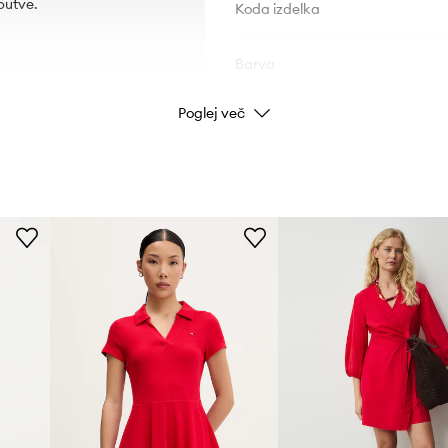
obutve.
Koda izdelka
Barva
Poglej več
Znamka
Proizvajalec
ID izdelka