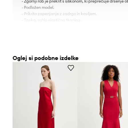
- Zgornji rob je prekrit s silikonom, ki preprečuje drsenje 
- Podložen model.
- Prikrito zapenjanje z zadrgo in kavljem.
- Tanka, rahlo elastična tkanina.
- Dolžina: 57 cm.
- Širina pod pazduhami: 37 cm.
- Širina v pasu: 35 cm.
- Dimenzije so podane za velikost: 32.
Oglej si podobne izdelke