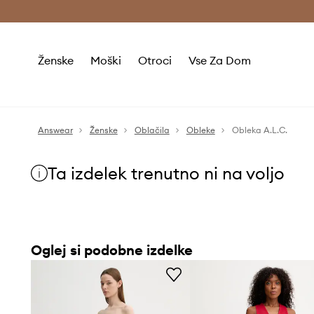
Brezplačna dostava in vračila (v vrednosti 80 € in več) >
Ženske
Moški
Otroci
Vse Za Dom
Answear
Ženske
Oblačila
Obleke
Obleka A.L.C.
Ta izdelek trenutno ni na voljo
Oglej si podobne izdelke