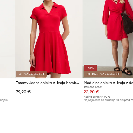
-48%
-25 %* s kodo: OFF
EXTRA -5 %* s kodo OFF
Tommy Jeans obleka A-kroja bombažna z elastanom
Trenutna cena:
79,90 €
22,90 €
Redna cena:
44,90 €
žanjem:
Najnižja cena za obdobje 30 dni pred z
44,90 €