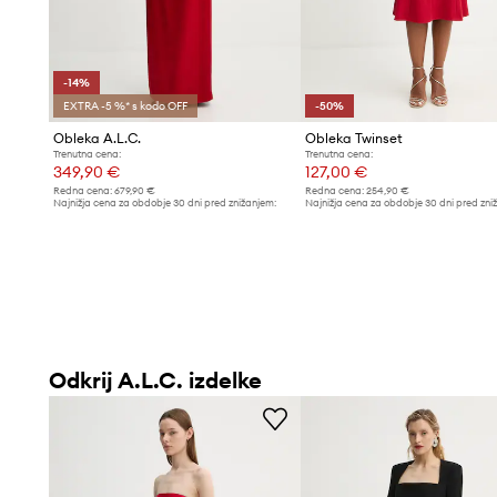
-14%
EXTRA -5 %* s kodo OFF
-50%
Obleka A.L.C.
Obleka Twinset
Trenutna cena:
Trenutna cena:
349,90 €
127,00 €
Redna cena:
679,90 €
Redna cena:
254,90 €
Najnižja cena za obdobje 30 dni pred znižanjem:
Najnižja cena za obdobje 30 dni pred zni
409,90 €
254,90 €
Odkrij A.L.C. izdelke