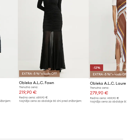
-12%
EXTRA -5 %* s kodo OFF
EXTRA -5 %* s kodo OFF
Obleka A.L.C. Fawn
Obleka A.L.C. Lauren
Trenutna cena:
Trenutna cena:
219,90 €
279,90 €
Redna cena:
659,90 €
Redna cena:
459,90 €
nižanjem:
Najnižja cena za obdobje 30 dni pred znižanjem:
Najnižja cena za obdobje 30 dni pred 
229,90 €
319,90 €