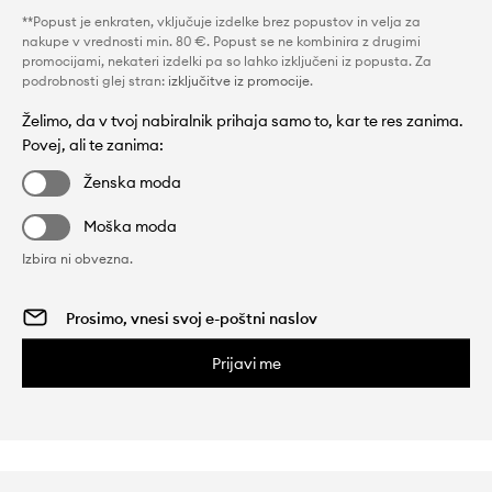
**Popust je enkraten, vključuje izdelke brez popustov in velja za
nakupe v vrednosti min. 80 €. Popust se ne kombinira z drugimi
promocijami, nekateri izdelki pa so lahko izključeni iz popusta. Za
podrobnosti glej stran:
izključitve iz promocije
.
Želimo, da v tvoj nabiralnik prihaja samo to, kar te res zanima.
Povej, ali te zanima:
Ženska moda
Moška moda
Izbira ni obvezna.
Prijavi me