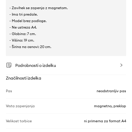
- Zavihek se zapenja z magnetom.
- Ima tri predale.
- Model brez podloge.
- Ne ustreza A4.
- Globina: 7 cm.
- Višina: 19 cm.
- Širina na osnovi: 20 cm.
Podrobnosti o izdelku
Značilnosti izdelka
Pas
neodstranljiv pas
Vrsta zapenjanja
magnetno, preklop
Velikost torbice
ni primerna za format A4