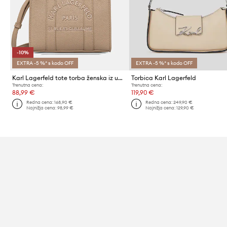
-10%
EXTRA -5 %* s kodo OFF
EXTRA -5 %* s kodo OFF
Karl Lagerfeld tote torba ženska iz umetnega usnja K/RSG MN
Torbica Karl Lagerfeld
Trenutna cena:
Trenutna cena:
88,99 €
119,90 €
Redna cena:
168,90 €
Redna cena:
249,90 €
Najnižja cena:
98,99 €
Najnižja cena:
129,90 €