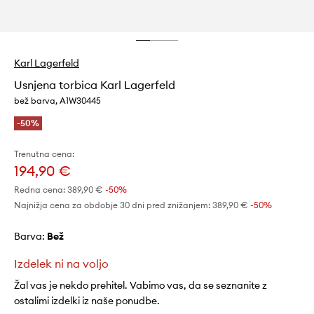
Karl Lagerfeld
Usnjena torbica Karl Lagerfeld
bež barva, A1W30445
-50%
Trenutna cena:
194,90 €
Redna cena:
389,90 €
-50%
Najnižja cena za obdobje 30 dni pred znižanjem:
389,90 €
 -50%
Barva:
bež
Izdelek ni na voljo
Žal vas je nekdo prehitel. Vabimo vas, da se seznanite z
ostalimi izdelki iz naše ponudbe.