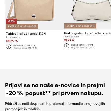
-22%
EXTRA -5 %* s kodo OFF
EXTRA -5 %* s kodo OFF
Torbica Karl Lagerfeld IKON
Trenutna cena:
Trenutna cena:
91,99 €
100,99 €
Redna cena:
159,90 €
Redna cena:
229,90 €
Najnižja cena:
101,99 €
Najnižja cena:
129,90 €
Prijavi se na naše e-novice in prejmi
-20 %
popust** pri prvem nakupu.
Pridruži se naši skupnosti in prejemaj informacije o najnovejših
promocijah in izdelkih.