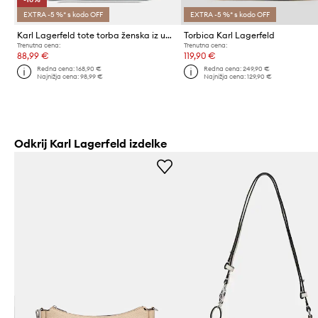
EXTRA -5 %* s kodo OFF
EXTRA -5 %* s kodo OFF
Karl Lagerfeld tote torba ženska iz umetnega usnja K/RSG MN
Torbica Karl Lagerfeld
Trenutna cena:
Trenutna cena:
88,99 €
119,90 €
Redna cena:
168,90 €
Redna cena:
249,90 €
Najnižja cena:
98,99 €
Najnižja cena:
129,90 €
Odkrij Karl Lagerfeld izdelke