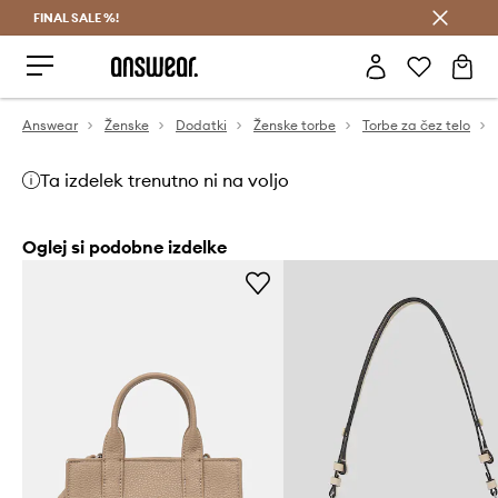
FINAL SALE %!
Prihrani z vpisom v Answear Club >
Answear
Ženske
Dodatki
Ženske torbe
Torbe za čez telo
Ta izdelek trenutno ni na voljo
Oglej si podobne izdelke