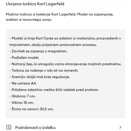
Usnjena torbica Karl Lagerfeld
Majhna torbica iz kolekcije Karl Lagerfeld. Model na zapenjanje,
izdelan iz naravnega usnja.
- Modeli iz linije Karl Cares so izdelani iz materialov, proizvedenih v
trajnostnem, okolju prijaznem proizvodnem procesu.
- Zavihek se zapenja z magnetom.
- Podložen model.
- Notranji žep, ki omogoča varno shranjevanje majhnih predmetov.
- Torbica za nošenje v roki ali na ramenih.
- Snemljiv daljši trak brez regulacije.
- Ne ustreza A4.
- Priložena tekstilna vrečka ščiti izdelek pred prahom.
- Globina: 7 cm.
- Višina: 18 cm.
- Širina na osnovi: 30,5 cm.
Podrobnosti o izdelku