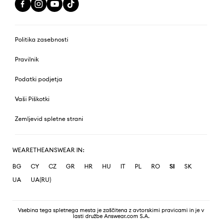
Politika zasebnosti
Pravilnik
Podatki podjetja
Vaši Piškotki
Zemljevid spletne strani
WEARETHEANSWEAR IN:
BG
CY
CZ
GR
HR
HU
IT
PL
RO
SI
SK
UA
UA(RU)
Vsebina tega spletnega mesta je zaščitena z avtorskimi pravicami in je v
lasti družbe Answear.com S.A.