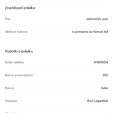
Značilnosti izdelka
Pas
odstranljiv pas
Velikost torbice
ni primerna za format A4
Podatki o izdelku
Koda izdelka
A1W30154
Barva proizvajalca
252
Barva
bela
Znamka
Karl Lagerfeld