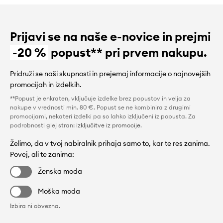
Prijavi se na naše e-novice in prejmi
-20 %
popust** pri prvem nakupu.
Pridruži se naši skupnosti in prejemaj informacije o najnovejših
promocijah in izdelkih.
**Popust je enkraten, vključuje izdelke brez popustov in velja za
nakupe v vrednosti min. 80 €. Popust se ne kombinira z drugimi
promocijami, nekateri izdelki pa so lahko izključeni iz popusta. Za
podrobnosti glej stran:
izključitve iz promocije
.
Želimo, da v tvoj nabiralnik prihaja samo to, kar te res zanima.
Povej, ali te zanima:
Ženska moda
Moška moda
Izbira ni obvezna.