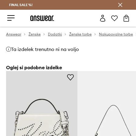
FINAL SALE %!
Prihrani z vpisom v Answear Club >
Answear
Ženske
Dodatki
Ženske torbe
Nakupovalne torbe
Ta izdelek trenutno ni na voljo
Oglej si podobne izdelke