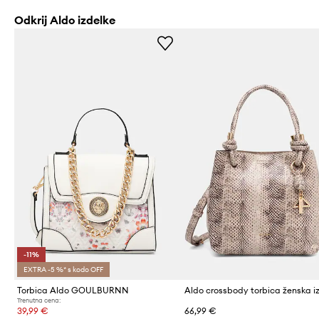
Odkrij Aldo izdelke
-11%
EXTRA -5 %* s kodo OFF
Torbica Aldo GOULBURNN
Trenutna cena:
39,99 €
66,99 €