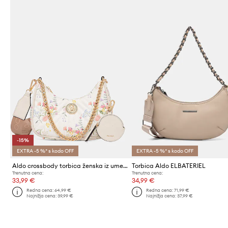
-15%
EXTRA -5 %* s kodo OFF
EXTRA -5 %* s kodo OFF
Aldo crossbody torbica ženska iz umetnega usnja DIAMONDYY
Torbica Aldo ELBATERIEL
Trenutna cena:
Trenutna cena:
33,99 €
34,99 €
Redna cena:
64,99 €
Redna cena:
71,99 €
Najnižja cena:
39,99 €
Najnižja cena:
37,99 €