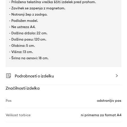
- Priložena tekstilna vrečka ščiti izdelek pred prahom.
- Zavihek se zapenja z magnetom.
- Notranji žep z zadrgo.
- Podložen model.
- Ne ustreza A4.
- Dolžina držala: 22 cm.
- Dolžina pasu: 120 cm.
- Globina: 5 cm.
- Višina: 13 cm.
- Širina na osnovi: 18 cm.
Podrobnosti o izdelku
Značilnosti izdelka
Pas
odstranljiv pas
Velikost torbice
ni primerna za format A4