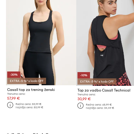
-30%
-10%
EXTRA -5 %* s kodo OFF
EXTRA -5 %* s kodo OFF
Casall top za trening ženski
Top za vadbo Casall Technical
Trenutna cena:
Trenutna cena:
57,99 €
30,99 €
Redna cena:
83,99 €
Redna cena:
68,99 €
Najnižja cena:
83,99 €
Najnižja cena:
34,49 €