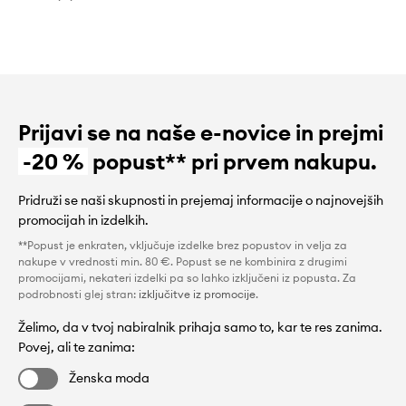
Prijavi se na naše e-novice in prejmi
-20 %
popust** pri prvem nakupu.
Pridruži se naši skupnosti in prejemaj informacije o najnovejših
promocijah in izdelkih.
**Popust je enkraten, vključuje izdelke brez popustov in velja za
nakupe v vrednosti min. 80 €. Popust se ne kombinira z drugimi
promocijami, nekateri izdelki pa so lahko izključeni iz popusta. Za
podrobnosti glej stran:
izključitve iz promocije
.
Želimo, da v tvoj nabiralnik prihaja samo to, kar te res zanima.
Povej, ali te zanima:
Ženska moda