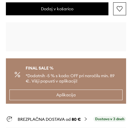
Dodaj v košarico
FINAL SALE %
*Dodatnih -5 % s kodo: OFF pri naročilu min. 89
€. Višji popusti v aplikaciji!
Aplikacija
BREZPLAČNA DOSTAVA od
80 €
Dostava v 3 dneh