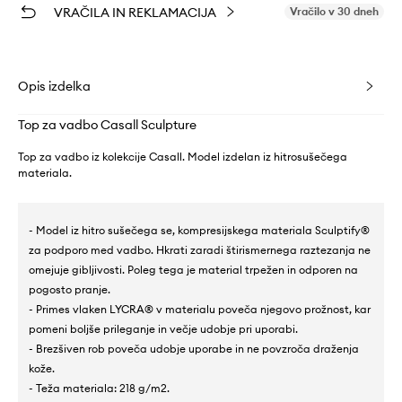
VRAČILA IN REKLAMACIJA
Vračilo v 30 dneh
Opis izdelka
Top za vadbo Casall Sculpture
Top za vadbo iz kolekcije Casall. Model izdelan iz hitrosušečega
materiala.
- Model iz hitro sušečega se, kompresijskega materiala Sculptify®
za podporo med vadbo. Hkrati zaradi štirismernega raztezanja ne
omejuje gibljivosti. Poleg tega je material trpežen in odporen na
pogosto pranje.
- Primes vlaken LYCRA® v materialu poveča njegovo prožnost, kar
pomeni boljše prileganje in večje udobje pri uporabi.
- Brezšiven rob poveča udobje uporabe in ne povzroča draženja
kože.
- Teža materiala: 218 g/m2.