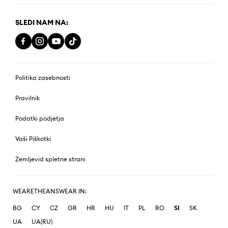
SLEDI NAM NA:
Politika zasebnosti
Pravilnik
Podatki podjetja
Vaši Piškotki
Zemljevid spletne strani
WEARETHEANSWEAR IN:
BG
CY
CZ
GR
HR
HU
IT
PL
RO
SI
SK
UA
UA(RU)