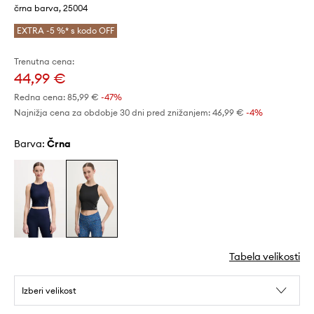
črna barva, 25004
EXTRA -5 %* s kodo OFF
Trenutna cena:
44,99 €
Redna cena:
85,99 €
-47%
Najnižja cena za obdobje 30 dni pred znižanjem:
46,99 €
 -4%
Barva:
črna
Tabela velikosti
Izberi velikost