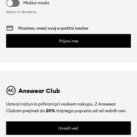
Moška moda
Izbira ni obvezna.
Prijavi me
Answear Club
Ustvari račun in prihrani pri vsakem nakupu. Z Answear
Clubom prejmeš do
20%
trajnega popusta od od rednih cen.
Izvedi več