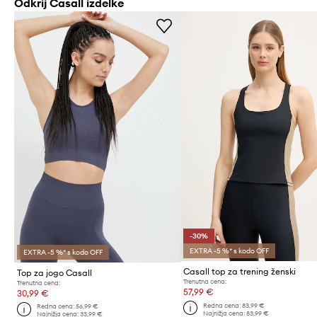
Odkrij Casall izdelke
-30%
EXTRA -5 %* s kodo OFF
EXTRA -5 %* s kodo OFF
Casall top za trening ženski
Top za jogo Casall
Trenutna cena:
Trenutna cena:
57,99 €
30,99 €
Redna cena:
83,99 €
Redna cena:
56,99 €
Najnižja cena:
83,99 €
Najnižja cena:
33,99 €