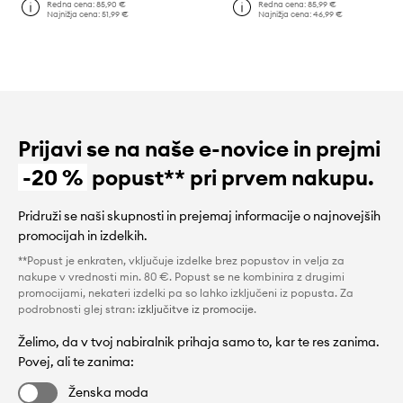
Redna cena:
85,90 €
Redna cena:
85,99 €
Najnižja cena:
51,99 €
Najnižja cena:
46,99 €
Prijavi se na naše e-novice in prejmi
-20 %
popust** pri prvem nakupu.
Pridruži se naši skupnosti in prejemaj informacije o najnovejših
promocijah in izdelkih.
**Popust je enkraten, vključuje izdelke brez popustov in velja za
nakupe v vrednosti min. 80 €. Popust se ne kombinira z drugimi
promocijami, nekateri izdelki pa so lahko izključeni iz popusta. Za
podrobnosti glej stran:
izključitve iz promocije
.
Želimo, da v tvoj nabiralnik prihaja samo to, kar te res zanima.
Povej, ali te zanima:
Ženska moda