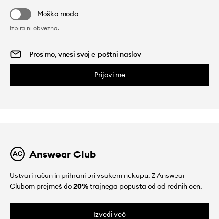
Moška moda
Izbira ni obvezna.
Prijavi me
Answear Club
Ustvari račun in prihrani pri vsakem nakupu. Z Answear
Clubom prejmeš do
20%
trajnega popusta od od rednih cen.
Izvedi več