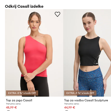
Odkrij Casall izdelke
EXTRA -5 %* s kodo OFF
EXTRA -5 %* s kodo OFF
Top za jogo Casall
Top za vadbo Casall Sculpture
Trenutna cena:
Trenutna cena:
48,99 €
44,99 €