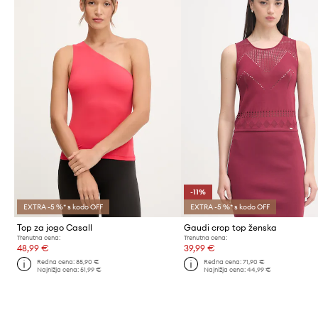
-11%
EXTRA -5 %* s kodo OFF
EXTRA -5 %* s kodo OFF
Top za jogo Casall
Gaudi crop top ženska
Trenutna cena:
Trenutna cena:
48,99 €
39,99 €
Redna cena:
85,90 €
Redna cena:
71,90 €
Najnižja cena:
51,99 €
Najnižja cena:
44,99 €