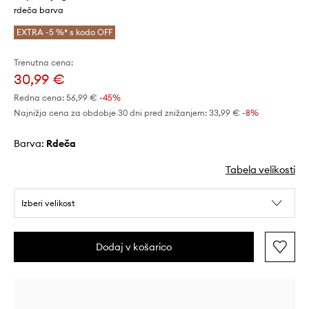
rdeča barva
EXTRA -5 %* s kodo OFF
Trenutna cena:
30,99 €
Redna cena:
56,99 €
-45%
Najnižja cena za obdobje 30 dni pred znižanjem:
33,99 €
 -8%
Barva:
rdeča
Tabela velikosti
Izberi velikost
Dodaj v košarico