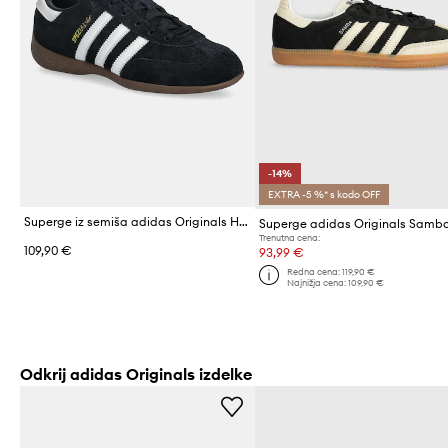
-14%
EXTRA -5 %* s kodo OFF
Superge iz semiša adidas Originals Handball Spezial Lo Pro
Superge adidas Originals Sam
Trenutna cena:
109,90 €
93,99 €
Redna cena:
119,90 €
Najnižja cena:
109,90 €
Odkrij adidas Originals izdelke