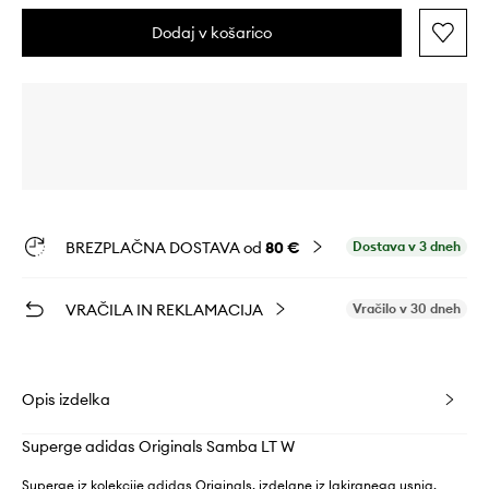
Dodaj v košarico
BREZPLAČNA DOSTAVA od
80 €
Dostava v 3 dneh
VRAČILA IN REKLAMACIJA
Vračilo v 30 dneh
Opis izdelka
Superge adidas Originals Samba LT W
Superge iz kolekcije adidas Originals, izdelane iz lakiranega usnja.