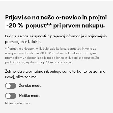
Prijavi se na naše e-novice in prejmi
-20 %
popust** pri prvem nakupu.
Pridruži se naši skupnosti in prejemaj informacije o najnovejših
promocijah in izdelkih.
**Popust je enkraten, vključuje izdelke brez popustov in velja za
nakupe v vrednosti min. 80 €. Popust se ne kombinira z drugimi
promocijami, nekateri izdelki pa so lahko izključeni iz popusta. Za
podrobnosti glej stran:
izključitve iz promocije
.
Želimo, da v tvoj nabiralnik prihaja samo to, kar te res zanima.
Povej, ali te zanima:
Ženska moda
Moška moda
Izbira ni obvezna.