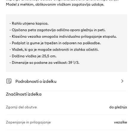
Model z mehkim, oblikovanim vložkom zagotavlja udobje.
- Rahlo utrjena kapica.
- Ojačana peta zagotavlja odlično oporo gležnju in peti.
- Klasična vezalka omogoča individualno prilagajanje stopalu.
- Podplat iz gume je trpežen in odporen na poškodbe.
- Vložek, ki ga je mogoče odstraniti in zlahka očistiti.
- Dolžina vložka je: 25,5 cm.
- Dimenzije so podane za velikost: 39 1/3.
Podrobnosti o izdelku
Značilnosti izdelka
Zgornji del obutve
do gležnja
Zapenjanje in prilagajanje
vezalke