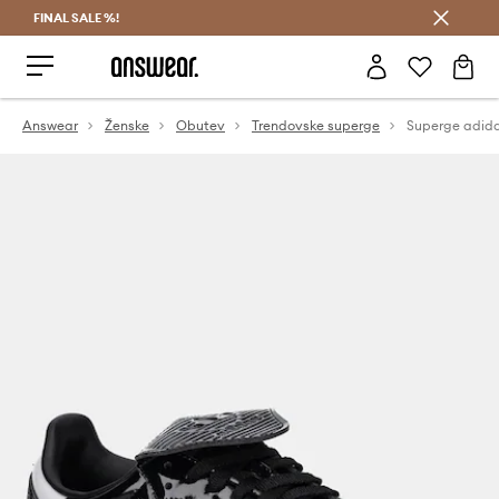
FINAL SALE %!
Prihrani z vpisom v Answear Club >
Answear
Ženske
Obutev
Trendovske superge