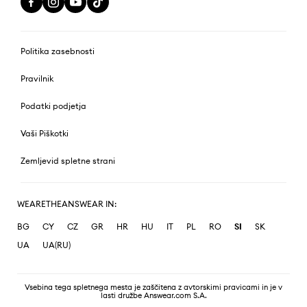
Politika zasebnosti
Pravilnik
Podatki podjetja
Vaši Piškotki
Zemljevid spletne strani
WEARETHEANSWEAR IN:
BG
CY
CZ
GR
HR
HU
IT
PL
RO
SI
SK
UA
UA(RU)
Vsebina tega spletnega mesta je zaščitena z avtorskimi pravicami in je v
lasti družbe Answear.com S.A.