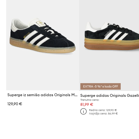
EXTRA -5 %* s kodo OFF
Superge iz semiša adidas Originals Muenchen W
Trenutna cena:
129,90 €
81,99 €
Redna cena:
129,90 €
Najnižja cena:
86,99 €