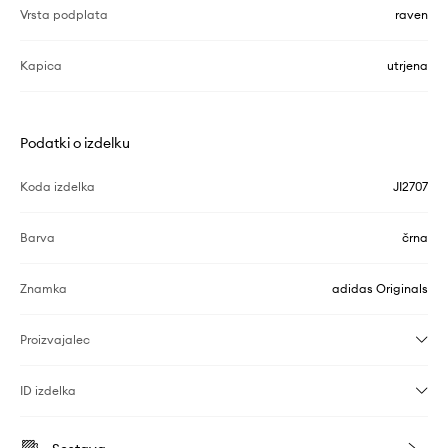
Vrsta podplata
raven
Kapica
utrjena
Podatki o izdelku
Koda izdelka
JI2707
Barva
črna
Znamka
adidas Originals
Proizvajalec
ID izdelka