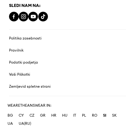
SLEDI NAM NA:
Politika zasebnosti
Pravilnik
Podatki podjetja
Vaši Piškotki
Zemljevid spletne strani
WEARETHEANSWEAR IN:
BG
CY
CZ
GR
HR
HU
IT
PL
RO
SI
SK
UA
UA(RU)