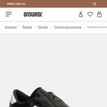
FINAL SALE %!
Prihrani z vpisom v Answear Club >
Answear
Ženske
Obutev
Trendovske superge