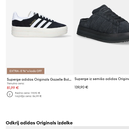
EXTRA -5 %* s kodo OFF
Superge adidas Originals Gazelle Bold
Trenutna cena:
139,90 €
81,99 €
Redna cena:
119,90 €
Najnižja cena:
86,99 €
Odkrij adidas Originals izdelke