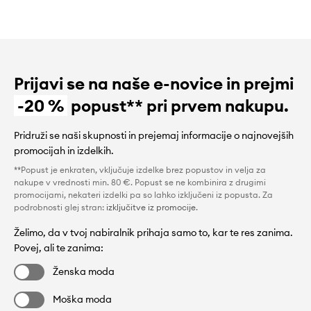
Prijavi se na naše e-novice in prejmi
-20 %
popust** pri prvem nakupu.
Pridruži se naši skupnosti in prejemaj informacije o najnovejših
promocijah in izdelkih.
**Popust je enkraten, vključuje izdelke brez popustov in velja za
nakupe v vrednosti min. 80 €. Popust se ne kombinira z drugimi
promocijami, nekateri izdelki pa so lahko izključeni iz popusta. Za
podrobnosti glej stran:
izključitve iz promocije
.
Želimo, da v tvoj nabiralnik prihaja samo to, kar te res zanima.
Povej, ali te zanima:
Ženska moda
Moška moda