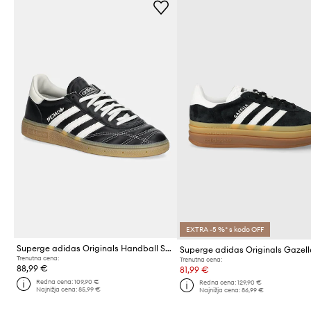
EXTRA -5 %* s kodo OFF
Superge adidas Originals Handball Spezial
Trenutna cena:
Trenutna cena:
88,99 €
81,99 €
Redna cena:
109,90 €
Redna cena:
129,90 €
Najnižja cena:
85,99 €
Najnižja cena:
86,99 €