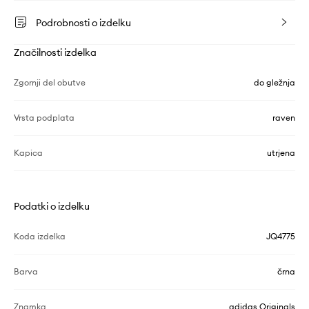
Podrobnosti o izdelku
Značilnosti izdelka
Zgornji del obutve
do gležnja
Vrsta podplata
raven
Kapica
utrjena
Podatki o izdelku
Koda izdelka
JQ4775
Barva
črna
Znamka
adidas Originals