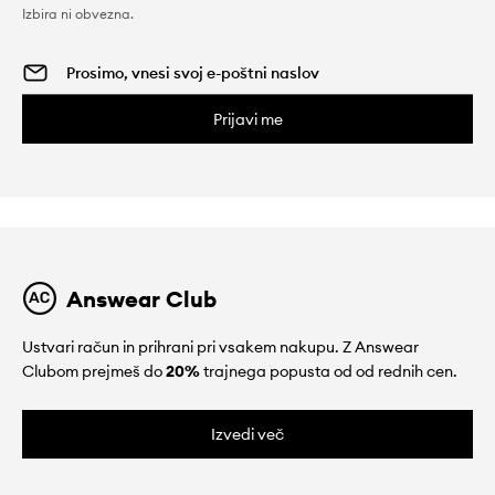
Izbira ni obvezna.
Prijavi me
Answear Club
Ustvari račun in prihrani pri vsakem nakupu. Z Answear
Clubom prejmeš do
20%
trajnega popusta od od rednih cen.
Izvedi več