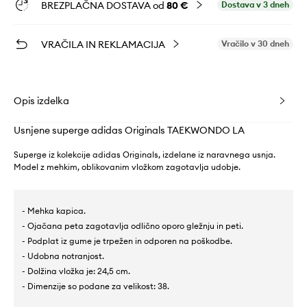
BREZPLAČNA DOSTAVA od
80 €
Dostava v 3 dneh
VRAČILA IN REKLAMACIJA
Vračilo v 30 dneh
Opis izdelka
Usnjene superge adidas Originals TAEKWONDO LA
Superge iz kolekcije adidas Originals, izdelane iz naravnega usnja.
Model z mehkim, oblikovanim vložkom zagotavlja udobje.
- Mehka kapica.
- Ojačana peta zagotavlja odlično oporo gležnju in peti.
- Podplat iz gume je trpežen in odporen na poškodbe.
- Udobna notranjost.
- Dolžina vložka je: 24,5 cm.
- Dimenzije so podane za velikost: 38.