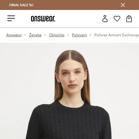
FINAL SALE %!
Prihrani z vpisom v Answear Club >
Answear
Ženske
Oblačila
Puloverji
Pulover Armani Exchang