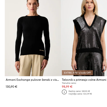
EXTRA -5 %* s kodo OFF
Armani Exchange pulover ženski z viskozo
Trenutna cena:
130,90 €
98,99 €
Redna cena:
189,90 €
Najnižja cena:
100,99 €