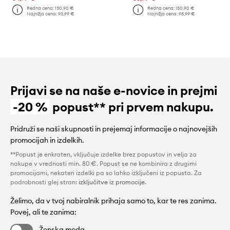
Redna cena:
130,90 €
Redna cena:
150,90 €
Najnižja cena:
93,99 €
Najnižja cena:
98,99 €
Prijavi se na naše e-novice in prejmi
-20 %
popust** pri prvem nakupu.
Pridruži se naši skupnosti in prejemaj informacije o najnovejših
promocijah in izdelkih.
**Popust je enkraten, vključuje izdelke brez popustov in velja za
nakupe v vrednosti min. 80 €. Popust se ne kombinira z drugimi
promocijami, nekateri izdelki pa so lahko izključeni iz popusta. Za
podrobnosti glej stran:
izključitve iz promocije
.
Želimo, da v tvoj nabiralnik prihaja samo to, kar te res zanima.
Povej, ali te zanima:
Ženska moda