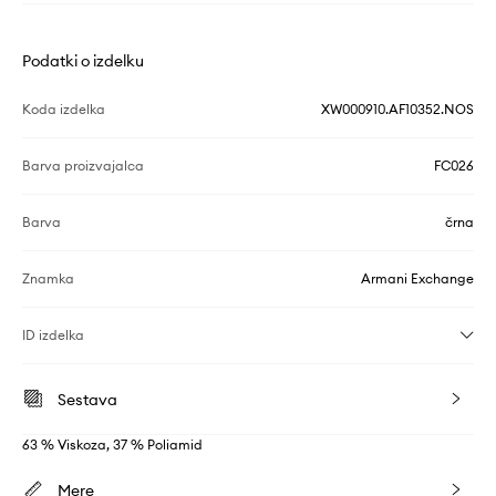
Podatki o izdelku
Koda izdelka
XW000910.AF10352.NOS
Barva proizvajalca
FC026
Barva
črna
Znamka
Armani Exchange
ID izdelka
Sestava
63 % Viskoza, 37 % Poliamid
Mere