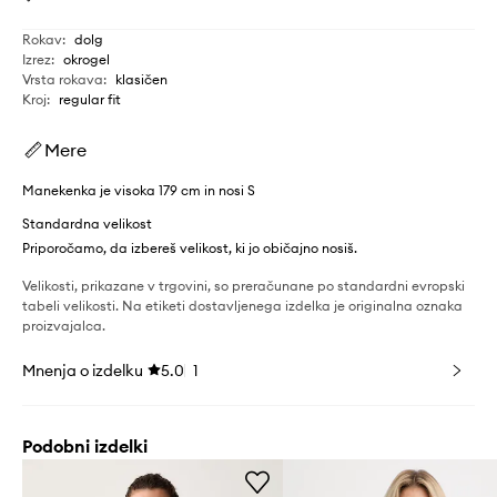
Rokav
:
dolg
Izrez
:
okrogel
Vrsta rokava
:
klasičen
Kroj
:
regular fit
Mere
Manekenka je visoka 179 cm in nosi S
Standardna velikost
Priporočamo, da izbereš velikost, ki jo običajno nosiš.
Velikosti, prikazane v trgovini, so preračunane po standardni evropski
tabeli velikosti. Na etiketi dostavljenega izdelka je originalna oznaka
proizvajalca.
Mnenja o izdelku
5.0
1
Podobni izdelki