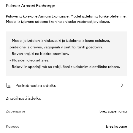
Pulover Armani Exchange
Pulover iz kolekcije Armani Exchange. Model izdelan iz tanke pletenine.
Model iz izjemno udobne tkanine z visoko vsebnostjo viskoze.
- Model je izdelan iz viskoze, ki je izdelana iz lesne celuloze,
pridelane iz dreves, vzgojenih v certificiranih gozdovih.
- Raven kroj, ki ne blokira premikov.
- Klasičen okrogel izrez.
- Rokavi in spodnji rob so zaključeni z udobnim elastičnim robom.
Podrobnosti o izdelku
Značilnosti izdelka
Zapenjanje
brez zapenjanja
Kapuca
brez kapuce