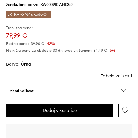
ženski, črna barva, XW000910 AF10352
EXTRA -5 %* s kodo OFF
Trenutna cena:
79,99 €
Redna cena:
139,90 €
-42%
Najnižja cena za obdobje 30 dni pred znižanjem:
84,99 €
 -5%
Barva:
črna
Tabela velikosti
Izberi velikost
Dodaj v košarico