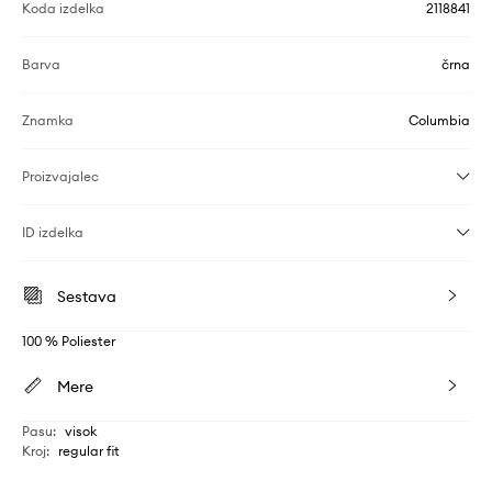
Koda izdelka
2118841
Barva
črna
Znamka
Columbia
Proizvajalec
ID izdelka
Sestava
100 % Poliester
Mere
Pasu
:
visok
Kroj
:
regular fit