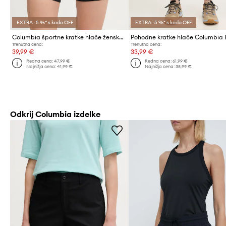
EXTRA -5 %* s kodo OFF
EXTRA -5 %* s kodo OFF
Columbia športne kratke hlače ženske Loneridge
Trenutna cena:
Trenutna cena:
39,99 €
33,99 €
Redna cena:
47,99 €
Redna cena:
61,99 €
Najnižja cena:
41,99 €
Najnižja cena:
35,99 €
Odkrij Columbia izdelke