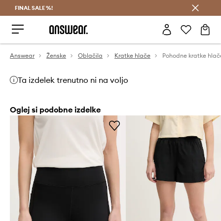
FINAL SALE %!
Prihrani z vpisom v Answear Club >
Answear
Ženske
Oblačila
Kratke hlače
Ta izdelek trenutno ni na voljo
Oglej si podobne izdelke