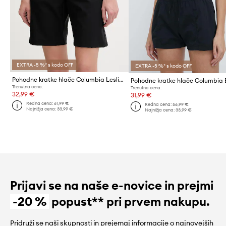
EXTRA -5 %* s kodo OFF
EXTRA -5 %* s kodo OFF
Pohodne kratke hlače Columbia Leslie Falls
Trenutna cena:
Trenutna cena:
32,99 €
31,99 €
Redna cena:
61,99 €
Redna cena:
56,99 €
Najnižja cena:
33,99 €
Najnižja cena:
33,99 €
Prijavi se na naše e-novice in prejmi
-20 %
popust** pri prvem nakupu.
Pridruži se naši skupnosti in prejemaj informacije o najnovejših