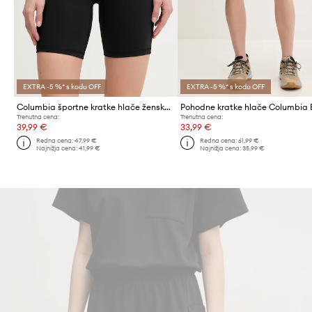
EXTRA -5 %* s kodo OFF
EXTRA -5 %* s kodo OFF
Columbia športne kratke hlače ženske Loneridge
Trenutna cena:
Trenutna cena:
39,99 €
33,99 €
Redna cena:
47,99 €
Redna cena:
61,99 €
Najnižja cena:
41,99 €
Najnižja cena:
35,99 €