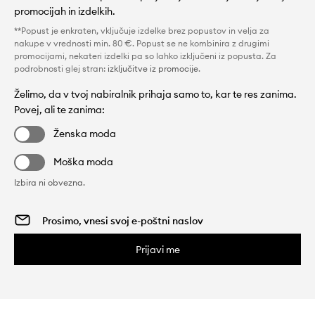
promocijah in izdelkih.
**Popust je enkraten, vključuje izdelke brez popustov in velja za
nakupe v vrednosti min. 80 €. Popust se ne kombinira z drugimi
promocijami, nekateri izdelki pa so lahko izključeni iz popusta. Za
podrobnosti glej stran:
izključitve iz promocije
.
Želimo, da v tvoj nabiralnik prihaja samo to, kar te res zanima.
Povej, ali te zanima:
Ženska moda
Moška moda
Izbira ni obvezna.
Prijavi me