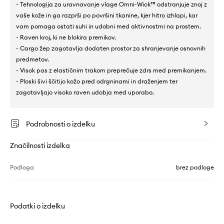
- Tehnologija za uravnavanje vlage Omni-Wick™ odstranjuje znoj z
vaše kože in ga razprši po površini tkanine, kjer hitro izhlapi, kar
vam pomaga ostati suhi in udobni med aktivnostmi na prostem.
- Raven kroj, ki ne blokira premikov.
- Cargo žep zagotavlja dodaten prostor za shranjevanje osnovnih
predmetov.
- Visok pas z elastičnim trakom preprečuje zdrs med premikanjem.
- Ploski šivi ščitijo kožo pred odrgninami in draženjem ter
zagotavljajo visoko raven udobja med uporabo.
Podrobnosti o izdelku
Značilnosti izdelka
Podloga
brez podloge
Podatki o izdelku