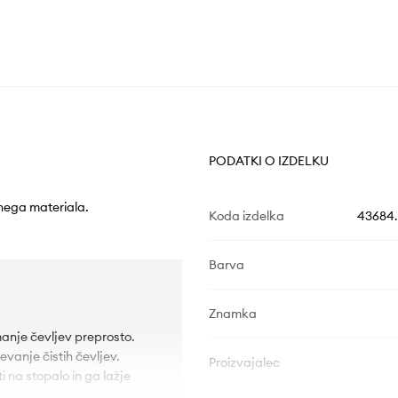
PODATKI O IZDELKU
lnega materiala.
Koda izdelka
43684.
Barva
Znamka
anje čevljev preprosto.
evanje čistih čevljev.
Proizvajalec
 na stopalo in ga lažje