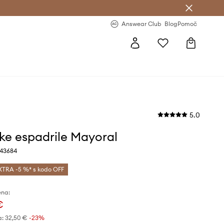
-20 % na prvo naročilo >
Premium Fashion Benefits >
Answear Club
Blog
Pomoč
5.0
ke espadrile Mayoral
 43684
XTRA -5 %* s kodo OFF
ena:
€
a:
32,50 €
-23%