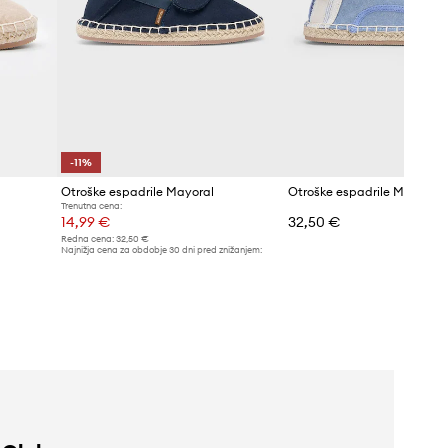
-11%
Otroške espadrile Mayoral
Otroške espadrile Mayoral
Trenutna cena:
14,99 €
32,50 €
Redna cena:
32,50 €
Najnižja cena za obdobje 30 dni pred znižanjem:
16,99 €