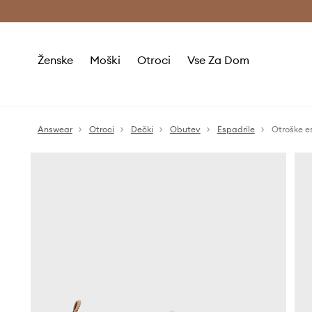
Brezplačna dostava in vračila (v vrednosti 80 € in več) >
Ženske
Moški
Otroci
Vse Za Dom
Answear
Otroci
Dečki
Obutev
Espadrile
Otroške e