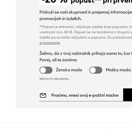
Pridruži se naši skupnosti in prejemaj informacij
promocijah in izdelkih.
**Popust je enkraten, vključuje izdelke brez popustov i
vrednosti min. 80 €. Popust se ne kombinira z drugimi 
izdelki pa so lahko izključeni iz popusta. Za podrobnost
iz promocije
.
Želimo, da v tvoj nabiralnik prihaja samo to, kar
Povej, ali te zanima:
Ženska moda
Moška moda
Izbira ni obvezna.