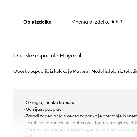
Opis izdelka
Mnenja o izdelku
5.0
1
Otroške espadrile Mayoral
Otroške espadrile iz kolekcije Mayoral. Model izdelan iz teksti
- Okrogla, mehka kapica.
- Gumijast podplat.
- Zaradi zapenjanja z velcro zaponko je obuvanje in snem
- Tekstilna notranjost je udobna za stopalo in olajša vzdrž
- Z zanko na zadnjem delu je mogoče čevelj lažje natakniti
sleči.