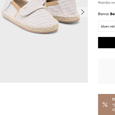
Najnižja ce
Barva:
be
Izberi vel
F
*
€