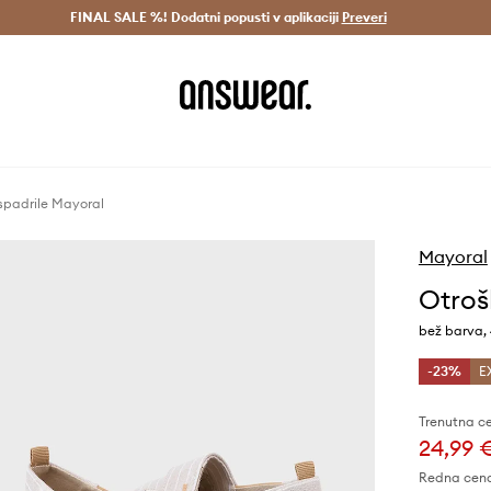
Dostava v 3 dneh >
FINAL SALE %! Dodatni popusti v aplikaciji
Prihrani z vpisom v Answear Club >
Preveri
spadrile Mayoral
Mayoral
Otroš
bež barva,
-23%
E
Trenutna c
24,99 
Redna cen