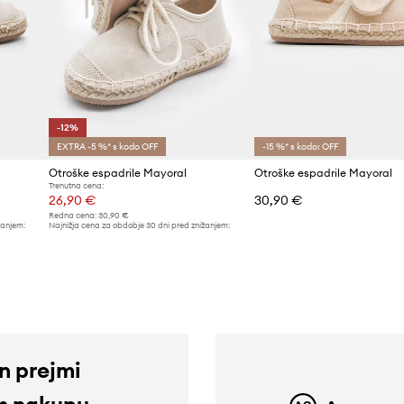
-12%
EXTRA -5 %* s kodo OFF
-15 %* s kodo: OFF
Otroške espadrile Mayoral
Otroške espadrile Mayoral
Trenutna cena:
26,90 €
30,90 €
Redna cena:
30,90 €
žanjem:
Najnižja cena za obdobje 30 dni pred znižanjem:
30,90 €
in prejmi
m nakupu.