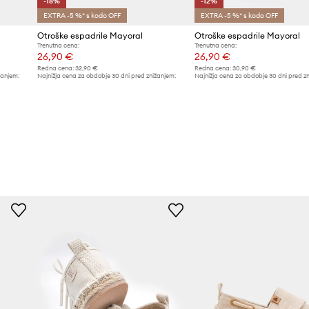
-18%
-12%
EXTRA -5 %* s kodo OFF
EXTRA -5 %* s kodo OFF
Otroške espadrile Mayoral
Otroške espadrile Mayoral
Trenutna cena:
Trenutna cena:
26,90 €
26,90 €
Redna cena:
32,90 €
Redna cena:
30,90 €
žanjem:
Najnižja cena za obdobje 30 dni pred znižanjem:
Najnižja cena za obdobje 30 dni pred z
32,90 €
30,90 €