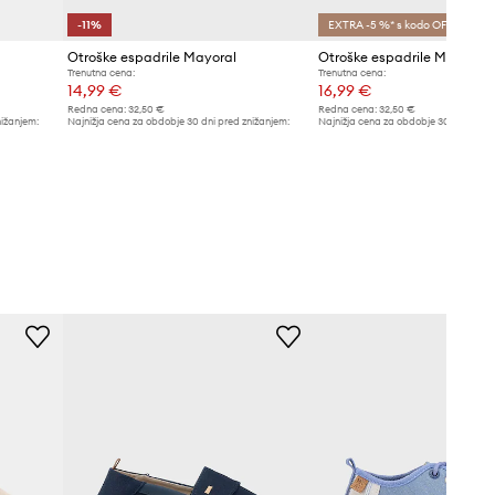
-11%
EXTRA -5 %* s kodo OFF
Otroške espadrile Mayoral
Otroške espadrile Mayoral
Trenutna cena:
Trenutna cena:
14,99 €
16,99 €
Redna cena:
32,50 €
Redna cena:
32,50 €
nižanjem:
Najnižja cena za obdobje 30 dni pred znižanjem:
Najnižja cena za obdobje 30 dni pred 
16,99 €
17,99 €