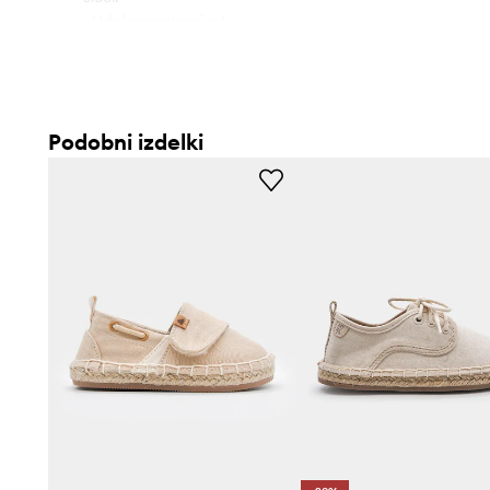
- Udobna notranjost.
Podobni izdelki