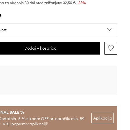
na za obdobje 30 dni pred znižanjem:
32,50 €
 -23%
ž
ikost
Dodaj v košarico
INAL SALE %
Aplikacija
Dodatnih -5 % s kodo: OFF pri naročilu min. 89
. Višji popusti v aplikaciji!