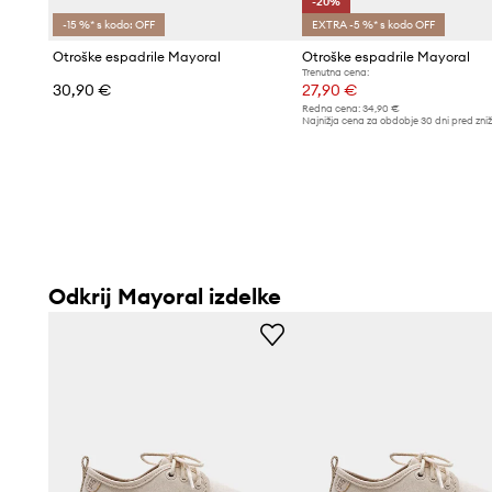
-20%
-15 %* s kodo: OFF
EXTRA -5 %* s kodo OFF
Otroške espadrile Mayoral
Otroške espadrile Mayoral
Trenutna cena:
30,90 €
27,90 €
Redna cena:
34,90 €
Najnižja cena za obdobje 30 dni pred zni
34,90 €
Odkrij Mayoral izdelke