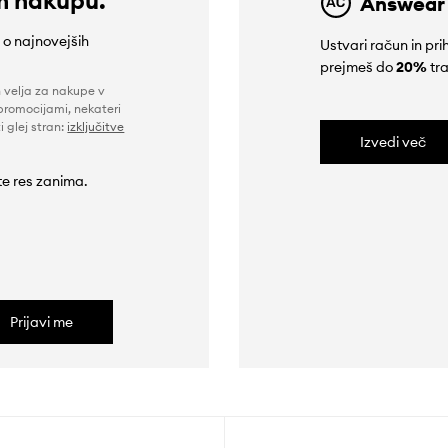
Answear
e o najnovejših
Ustvari račun in p
prejmeš do
20%
tra
n velja za nakupe v
promocijami, nekateri
i glej stran:
izključitve
Izvedi več
 te res zanima.
Prijavi me