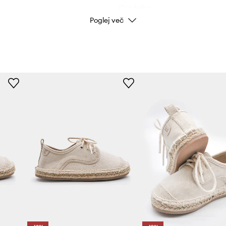
ID izdelka
Poglej več