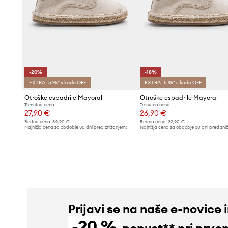
-20%
-18%
EXTRA -5 %* s kodo OFF
EXTRA -5 %* s kodo OFF
Otroške espadrile Mayoral
Otroške espadrile Mayoral
Trenutna cena:
Trenutna cena:
27,90 €
26,90 €
Redna cena:
34,90 €
Redna cena:
32,90 €
Najnižja cena za obdobje 30 dni pred znižanjem:
Najnižja cena za obdobje 30 dni pred zni
34,90 €
32,90 €
Prijavi se na naše e-novice 
-20 %
popust** pri prve