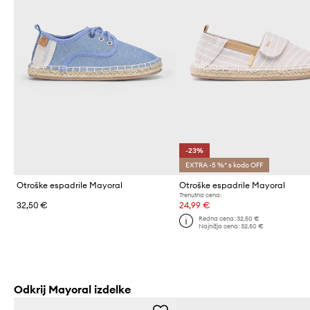
-23%
EXTRA -5 %* s kodo OFF
Otroške espadrile Mayoral
Otroške espadrile Mayoral
Trenutna cena:
32,50 €
24,99 €
Redna cena:
32,50 €
Najnižja cena:
32,50 €
Odkrij Mayoral izdelke