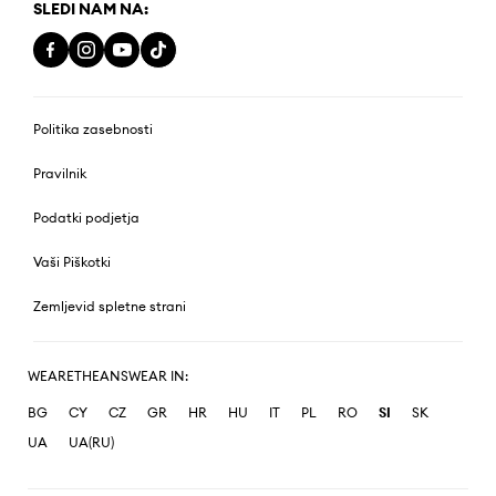
SLEDI NAM NA:
Politika zasebnosti
Pravilnik
Podatki podjetja
Vaši Piškotki
Zemljevid spletne strani
WEARETHEANSWEAR IN:
BG
CY
CZ
GR
HR
HU
IT
PL
RO
SI
SK
UA
UA(RU)