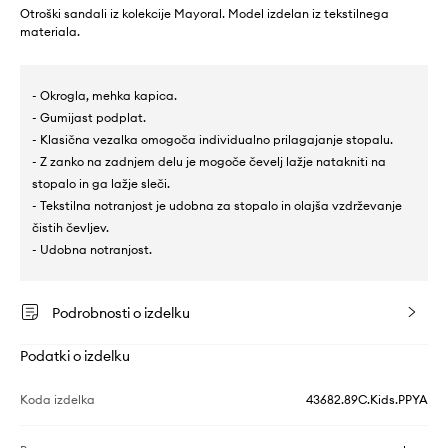
Otroški sandali iz kolekcije Mayoral. Model izdelan iz tekstilnega
materiala.
- Okrogla, mehka kapica.
- Gumijast podplat.
- Klasična vezalka omogoča individualno prilagajanje stopalu.
- Z zanko na zadnjem delu je mogoče čevelj lažje natakniti na
stopalo in ga lažje sleči.
- Tekstilna notranjost je udobna za stopalo in olajša vzdrževanje
čistih čevljev.
- Udobna notranjost.
Podrobnosti o izdelku
Podatki o izdelku
Koda izdelka
43682.89C.Kids.PPYA