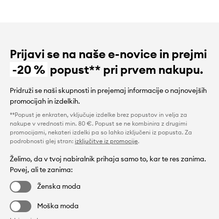
Prijavi se na naše e-novice in prejmi
-20 %
popust** pri prvem nakupu.
Pridruži se naši skupnosti in prejemaj informacije o najnovejših
promocijah in izdelkih.
**Popust je enkraten, vključuje izdelke brez popustov in velja za
nakupe v vrednosti min. 80 €. Popust se ne kombinira z drugimi
promocijami, nekateri izdelki pa so lahko izključeni iz popusta. Za
podrobnosti glej stran:
izključitve iz promocije
.
Želimo, da v tvoj nabiralnik prihaja samo to, kar te res zanima.
Povej, ali te zanima:
Ženska moda
Moška moda