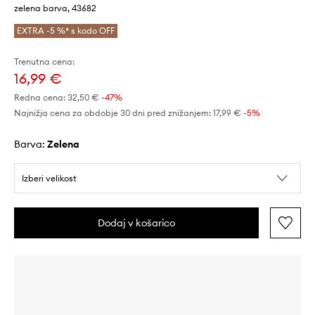
zelena barva, 43682
EXTRA -5 %* s kodo OFF
Trenutna cena:
16,99 €
Redna cena:
32,50 €
-47%
Najnižja cena za obdobje 30 dni pred znižanjem:
17,99 €
 -5%
Barva:
zelena
Izberi velikost
Dodaj v košarico