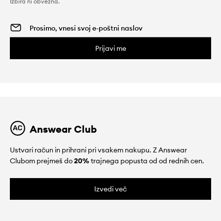
Izbira ni obvezna.
Prijavi me
Answear Club
Ustvari račun in prihrani pri vsakem nakupu. Z Answear
Clubom prejmeš do
20%
trajnega popusta od od rednih cen.
Izvedi več