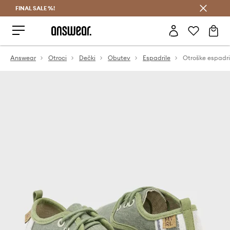
FINAL SALE %!
Prihrani z vpisom v Answear Club >
Answear
Otroci
Dečki
Obutev
Espadrile
Otroške espadri