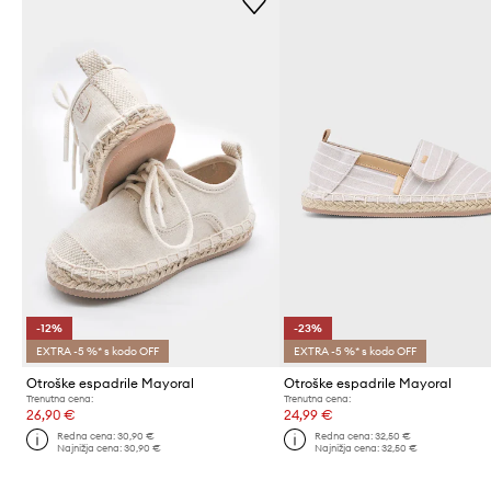
-12%
-23%
EXTRA -5 %* s kodo OFF
EXTRA -5 %* s kodo OFF
Otroške espadrile Mayoral
Otroške espadrile Mayoral
Trenutna cena:
Trenutna cena:
26,90 €
24,99 €
Redna cena:
30,90 €
Redna cena:
32,50 €
Najnižja cena:
30,90 €
Najnižja cena:
32,50 €