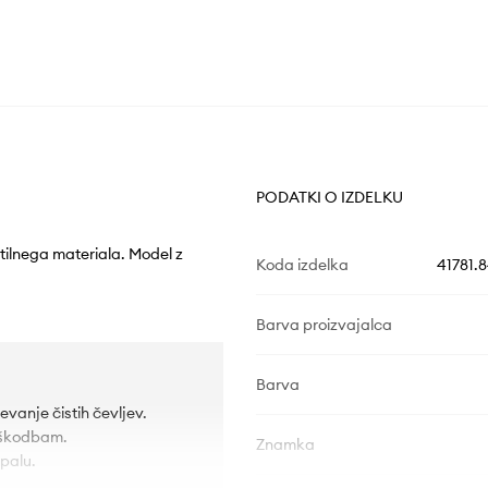
PODATKI O IZDELKU
stilnega materiala. Model z
Koda izdelka
41781.
Barva proizvajalca
Barva
evanje čistih čevljev.
poškodbam.
Znamka
palu.