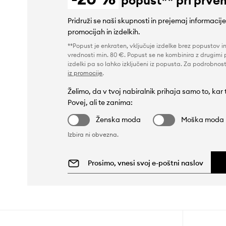
Pridruži se naši skupnosti in prejemaj informacij
promocijah in izdelkih.
**Popust je enkraten, vključuje izdelke brez popustov i
vrednosti min. 80 €. Popust se ne kombinira z drugimi 
izdelki pa so lahko izključeni iz popusta. Za podrobnost
iz promocije
.
Želimo, da v tvoj nabiralnik prihaja samo to, kar
Povej, ali te zanima:
Ženska moda
Moška moda
Izbira ni obvezna.