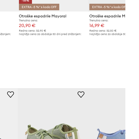
-16%
EXTRA -5 %* s kodo OFF
EXTRA -5 %* s kodo OFF
Otroške espadrile Mayoral
Otroške espadrile Mayoral
Trenutna cena:
Trenutna cena:
20,90 €
16,99 €
Redna cena:
32,90 €
Redna cena:
32,50 €
nižanjem:
Najnižja cena za obdobje 30 dni pred znižanjem:
Najnižja cena za obdobje 30 dni pred 
24,90 €
17,99 €