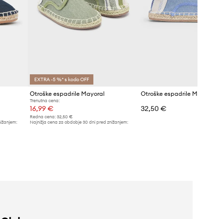
EXTRA -5 %* s kodo OFF
Otroške espadrile Mayoral
Otroške espadrile Mayoral
Trenutna cena:
16,99 €
32,50 €
Redna cena:
32,50 €
nižanjem:
Najnižja cena za obdobje 30 dni pred znižanjem:
17,99 €