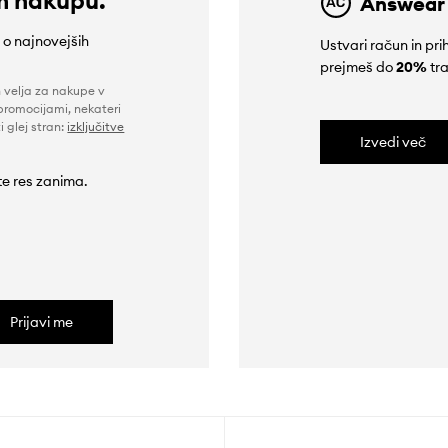
Answear
e o najnovejših
Ustvari račun in p
prejmeš do
20%
tra
n velja za nakupe v
promocijami, nekateri
i glej stran:
izključitve
Izvedi več
 te res zanima.
Prijavi me