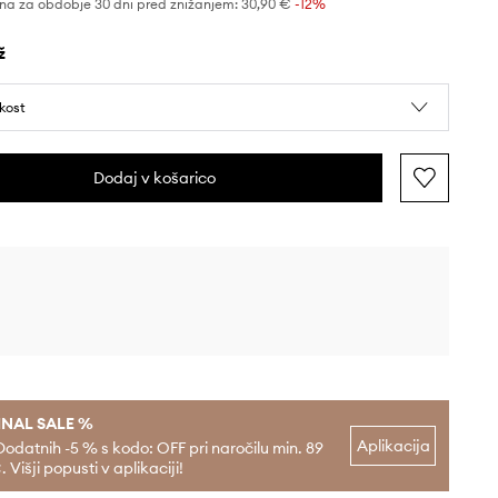
na za obdobje 30 dni pred znižanjem:
30,90 €
 -12%
ž
ikost
Dodaj v košarico
INAL SALE %
Aplikacija
Dodatnih -5 % s kodo: OFF pri naročilu min. 89
. Višji popusti v aplikaciji!