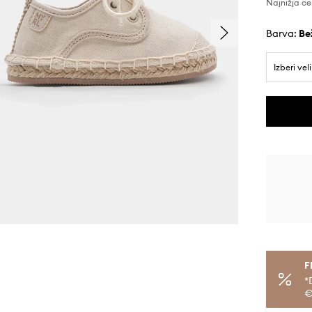
Najnižja ce
Barva:
be
Izberi vel
F
*
€