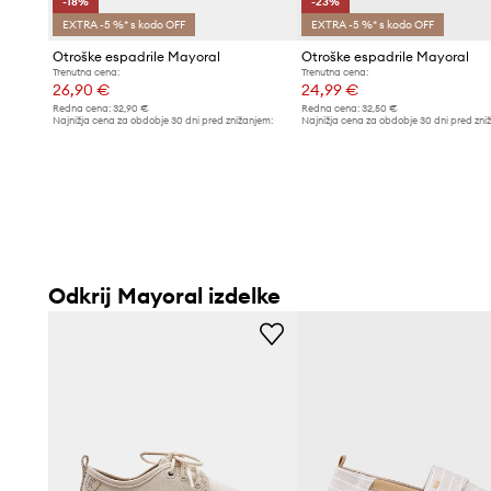
-18%
-23%
EXTRA -5 %* s kodo OFF
EXTRA -5 %* s kodo OFF
Otroške espadrile Mayoral
Otroške espadrile Mayoral
Trenutna cena:
Trenutna cena:
26,90 €
24,99 €
Redna cena:
32,90 €
Redna cena:
32,50 €
Najnižja cena za obdobje 30 dni pred znižanjem:
Najnižja cena za obdobje 30 dni pred zni
32,90 €
32,50 €
Odkrij Mayoral izdelke