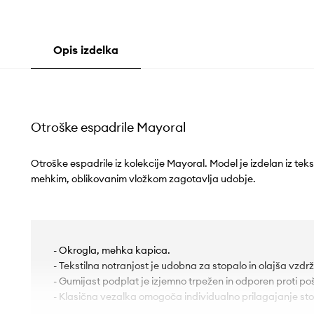
Opis izdelka
Otroške espadrile Mayoral
Otroške espadrile iz kolekcije Mayoral. Model je izdelan iz tek
mehkim, oblikovanim vložkom zagotavlja udobje.
- Okrogla, mehka kapica.
- Tekstilna notranjost je udobna za stopalo in olajša vzdrž
- Gumijast podplat je izjemno trpežen in odporen proti 
- Klasična vezalka omogoča individualno prilagajanje sto