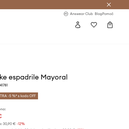
-20 % na prvo naročilo >
Premium Fashion Benefits >
Answear Club
Blog
Pomoč
ke espadrile Mayoral
41781
TRA -5 %* s kodo OFF
ena:
€
a:
30,90 €
-12%