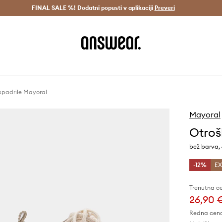
Dostava v 3 dneh >
FINAL SALE %! Dodatni popusti v aplikaciji
Prihrani z vpisom v Answear Club >
Preveri
spadrile Mayoral
Mayoral
Otroš
bež barva, 
-12%
EX
Trenutna c
26,90 
Redna cen