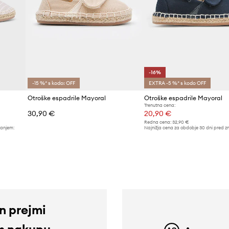
-16%
-15 %* s kodo: OFF
EXTRA -5 %* s kodo OFF
Otroške espadrile Mayoral
Otroške espadrile Mayoral
Trenutna cena:
30,90 €
20,90 €
Redna cena:
32,90 €
žanjem:
Najnižja cena za obdobje 30 dni pred z
24,90 €
in prejmi
m nakupu.