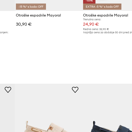
-10%
-15 %* s kodo: OFF
EXTRA -5 %* s kodo OFF
Otroške espadrile Mayoral
Otroške espadrile Mayoral
Trenutna cena:
30,90 €
24,90 €
Redna cena:
32,90 €
žanjem:
Najnižja cena za obdobje 30 dni pred z
27,90 €