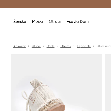
Brezplačna dostava in vračila (v vrednosti 80 € in več) >
Ženske
Moški
Otroci
Vse Za Dom
Answear
Otroci
Dečki
Obutev
Espadrile
Otroške e