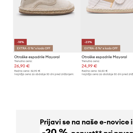
-18%
-23%
EXTRA -5 %* s kodo OFF
EXTRA -5 %* s kodo OFF
Otroške espadrile Mayoral
Otroške espadrile Mayoral
Trenutna cena:
Trenutna cena:
26,90 €
24,99 €
Redna cena:
32,90 €
Redna cena:
32,50 €
Najnižja cena za obdobje 30 dni pred znižanjem:
Najnižja cena za obdobje 30 dni pred zni
32,90 €
32,50 €
Prijavi se na naše e-novice 
-20 %
popust** pri prve