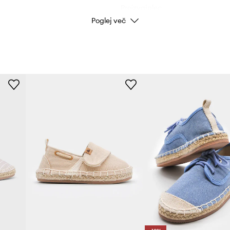
Proizvajalec
Poglej več
ID izdelka