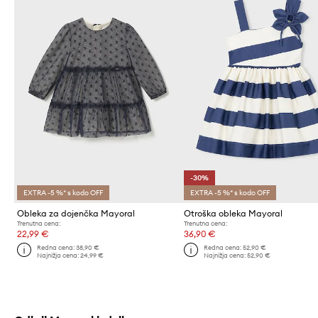
-30%
EXTRA -5 %* s kodo OFF
EXTRA -5 %* s kodo OFF
Obleka za dojenčka Mayoral
Otroška obleka Mayoral
Trenutna cena:
Trenutna cena:
22,99 €
36,90 €
Redna cena:
38,90 €
Redna cena:
52,90 €
Najnižja cena:
24,99 €
Najnižja cena:
52,90 €