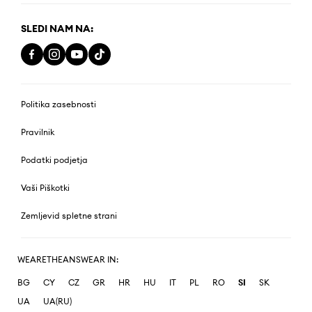
SLEDI NAM NA:
Politika zasebnosti
Pravilnik
Podatki podjetja
Vaši Piškotki
Zemljevid spletne strani
WEARETHEANSWEAR IN:
BG
CY
CZ
GR
HR
HU
IT
PL
RO
SI
SK
UA
UA(RU)