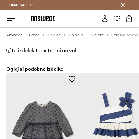
FINAL SALE %!
Prihrani z vpisom v Answear Club >
Answear
Otroci
Deklice
Oblačila
Obleke
Otroška obleka
Ta izdelek trenutno ni na voljo
Oglej si podobne izdelke