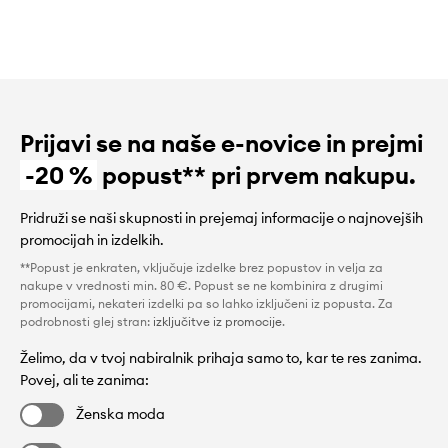
Prijavi se na naše e-novice in prejmi
-20 %
popust** pri prvem nakupu.
Pridruži se naši skupnosti in prejemaj informacije o najnovejših
promocijah in izdelkih.
**Popust je enkraten, vključuje izdelke brez popustov in velja za
nakupe v vrednosti min. 80 €. Popust se ne kombinira z drugimi
promocijami, nekateri izdelki pa so lahko izključeni iz popusta. Za
podrobnosti glej stran:
izključitve iz promocije
.
Želimo, da v tvoj nabiralnik prihaja samo to, kar te res zanima.
Povej, ali te zanima:
Ženska moda