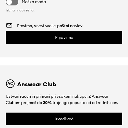
Moška moda
Izbira ni obvezna.
Prijavi me
Answear Club
Ustvari račun in prihrani pri vsakem nakupu. Z Answear
Clubom prejmeš do
20%
trajnega popusta od od rednih cen.
Izvedi več