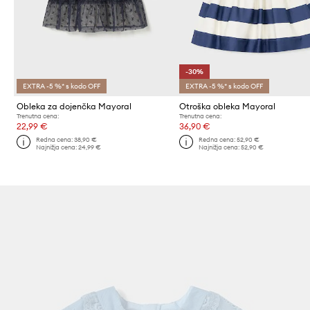
-30%
EXTRA -5 %* s kodo OFF
EXTRA -5 %* s kodo OFF
Obleka za dojenčka Mayoral
Otroška obleka Mayoral
Trenutna cena:
Trenutna cena:
22,99 €
36,90 €
Redna cena:
38,90 €
Redna cena:
52,90 €
Najnižja cena:
24,99 €
Najnižja cena:
52,90 €