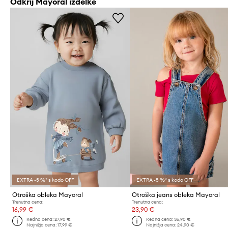
Odkrij Mayoral izdelke
EXTRA -5 %* s kodo OFF
EXTRA -5 %* s kodo OFF
Otroška obleka Mayoral
Otroška jeans obleka Mayoral
Trenutna cena:
Trenutna cena:
16,99 €
23,90 €
Redna cena:
27,90 €
Redna cena:
36,90 €
Najnižja cena:
17,99 €
Najnižja cena:
24,90 €