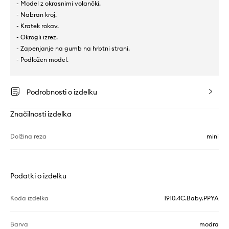
- Model z okrasnimi volančki.
- Nabran kroj.
- Kratek rokav.
- Okrogli izrez.
- Zapenjanje na gumb na hrbtni strani.
- Podložen model.
Podrobnosti o izdelku
Značilnosti izdelka
Dolžina reza
mini
Podatki o izdelku
Koda izdelka
1910.4C.Baby.PPYA
Barva
modra