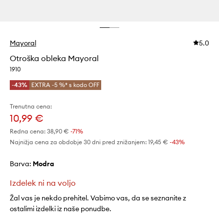
Mayoral
5.0
Otroška obleka Mayoral
1910
-43%
EXTRA -5 %* s kodo OFF
Trenutna cena:
10,99 €
Redna cena:
38,90 €
-71%
Najnižja cena za obdobje 30 dni pred znižanjem:
19,45 €
 -43%
Barva:
modra
Izdelek ni na voljo
Žal vas je nekdo prehitel. Vabimo vas, da se seznanite z
ostalimi izdelki iz naše ponudbe.