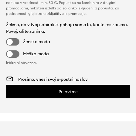
nakupe v vrednosti min. 80 €. Popust se ne kombinira z drugimi
promocijami, nekateri izdelki pa so lahko izključeni iz popusta. Za
podrobnosti glej stran:
izključitve iz promocije
.
Želimo, da v tvoj nabiralnik prihaja samo to, kar te res zanima.
Povej, ali te zanima:
Ženska moda
Moška moda
Izbira ni obvezna.
Prijavi me