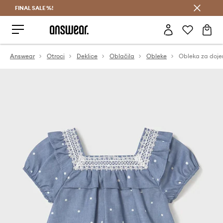
FINAL SALE %!
Prihrani z vpisom v Answear Club >
Answear
Otroci
Deklice
Oblačila
Obleke
Obleka za doj