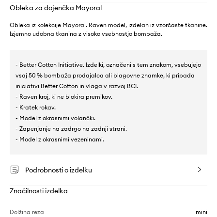
Obleka za dojenčka Mayoral
Obleka iz kolekcije Mayoral. Raven model, izdelan iz vzorčaste tkanine.
Izjemno udobna tkanina z visoko vsebnostjo bombaža.
- Better Cotton Initiative. Izdelki, označeni s tem znakom, vsebujejo
vsaj 50 % bombaža prodajalca ali blagovne znamke, ki pripada
iniciativi Better Cotton in vlaga v razvoj BCI.
- Raven kroj, ki ne blokira premikov.
- Kratek rokav.
- Model z okrasnimi volančki.
- Zapenjanje na zadrgo na zadnji strani.
- Model z okrasnimi vezeninami.
Podrobnosti o izdelku
Značilnosti izdelka
Dolžina reza
mini