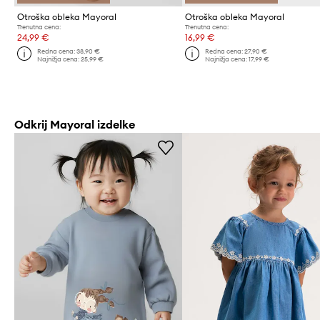
Otroška obleka Mayoral
Otroška obleka Mayoral
Trenutna cena:
Trenutna cena:
24,99 €
16,99 €
Redna cena:
38,90 €
Redna cena:
27,90 €
Najnižja cena:
25,99 €
Najnižja cena:
17,99 €
Odkrij Mayoral izdelke