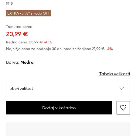
1919
EXTRA -5 %* s kodo OFF
Trenutna cena:
20,99 €
Redna cena:
35,99 €
-41%
Najnižja cena za obdobje 30 dni pred znižanjem:
21,99 €
 -4%
Barva:
modra
Tabela velikosti
Izberi velikost
Dodaj v košarico