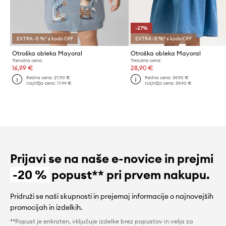
-27%
EXTRA -5 %* s kodo OFF
EXTRA -5 %* s kodo OFF
Otroška obleka Mayoral
Otroška obleka Mayoral
Trenutna cena:
Trenutna cena:
16,99 €
28,90 €
Redna cena:
27,90 €
Redna cena:
39,90 €
Najnižja cena:
17,99 €
Najnižja cena:
39,90 €
Prijavi se na naše e-novice in prejmi
-20 %
popust** pri prvem nakupu.
Pridruži se naši skupnosti in prejemaj informacije o najnovejših
promocijah in izdelkih.
**Popust je enkraten, vključuje izdelke brez popustov in velja za