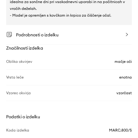
idealna za sončne dni pri vsakodnevni uporabi in na počitnicah v
vročih deželah.
- Model je opremljen s kovčkom in krpico za čiščenje očal.
Podrobnosti o izdelku
Značilnosti izdelka
Oblika okvirjev
mačje oči
Vrsta leče
enotna
Vzorec okvirja
vzorčast
Podatki o izdelku
Koda izdelka
MARC.800/S