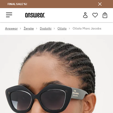
FINAL SALE %!
Prihrani z vpisom v Answear Club >
Answear
Ženske
Dodatki
Očala
Očala Marc Jacobs