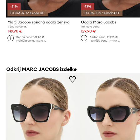
-21%
-13%
EXTRA -5 %* s kodo OFF
EXTRA -10 %* s kodo OFF
Marc Jacobs sončna očala ženska
Očala Marc Jacobs
Trenutna cena:
Trenutna cena:
149,90 €
129,90 €
Redna cena:
189,90 €
Redna cena:
219,90 €
Najnižja cena:
189,90 €
Najnižja cena:
149,90 €
Odkrij MARC JACOBS izdelke