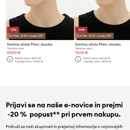
-13%
-14%
EXTRA -10 %* s kodo OFF
EXTRA -10 %* s kodo OFF
Sončna očala Marc Jacobs
Sončna očala Marc Jacobs
Trenutna cena:
Trenutna cena:
129,90 €
119,90 €
Redna cena:
189,90 €
Redna cena:
209,90 €
Najnižja cena:
149,90 €
Najnižja cena:
139,90 €
Prijavi se na naše e-novice in prejmi
-20 %
popust** pri prvem nakupu.
Pridruži se naši skupnosti in prejemaj informacije o najnovejših