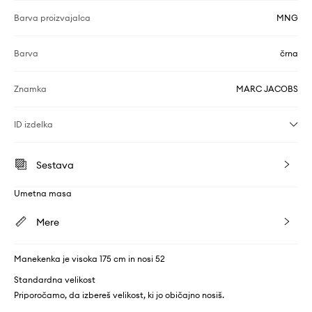
Barva proizvajalca
MNG
Barva
črna
Znamka
MARC JACOBS
ID izdelka
Sestava
Umetna masa
Mere
Manekenka je visoka 175 cm in nosi 52
Standardna velikost
Priporočamo, da izbereš velikost, ki jo običajno nosiš.