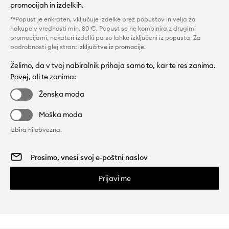
promocijah in izdelkih.
**Popust je enkraten, vključuje izdelke brez popustov in velja za
nakupe v vrednosti min. 80 €. Popust se ne kombinira z drugimi
promocijami, nekateri izdelki pa so lahko izključeni iz popusta. Za
podrobnosti glej stran:
izključitve iz promocije
.
Želimo, da v tvoj nabiralnik prihaja samo to, kar te res zanima.
Povej, ali te zanima:
Ženska moda
Moška moda
Izbira ni obvezna.
Prijavi me