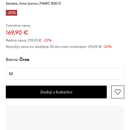
ženska, črna barva, MARC 800/S
-22%
Trenutna cena:
169,90 €
Redna cena:
219,90 €
-22%
Najnižja cena za obdobje 30 dni pred znižanjem:
219,90 €
 -22%
Barva:
črna
52
Dodaj v košarico