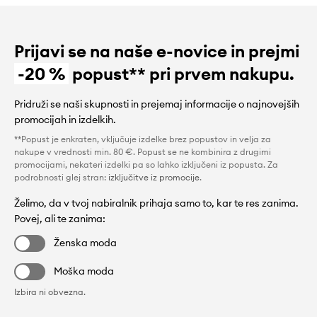
Prijavi se na naše e-novice in prejmi
-20 %
popust** pri prvem nakupu.
Pridruži se naši skupnosti in prejemaj informacije o najnovejših
promocijah in izdelkih.
**Popust je enkraten, vključuje izdelke brez popustov in velja za
nakupe v vrednosti min. 80 €. Popust se ne kombinira z drugimi
promocijami, nekateri izdelki pa so lahko izključeni iz popusta. Za
podrobnosti glej stran:
izključitve iz promocije
.
Želimo, da v tvoj nabiralnik prihaja samo to, kar te res zanima.
Povej, ali te zanima:
Ženska moda
Moška moda
Izbira ni obvezna.