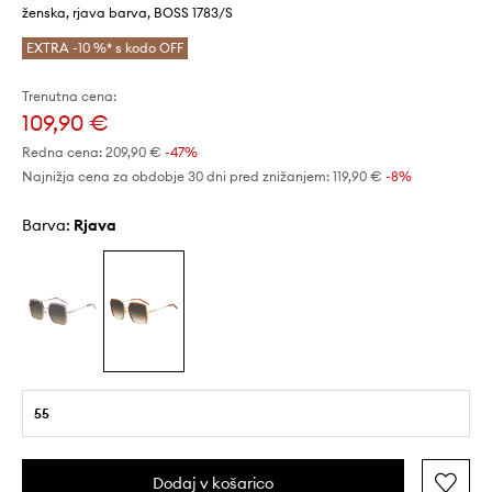
ženska, rjava barva, BOSS 1783/S
EXTRA -10 %* s kodo OFF
Trenutna cena:
109,90 €
Redna cena:
209,90 €
-47%
Najnižja cena za obdobje 30 dni pred znižanjem:
119,90 €
 -8%
Barva:
rjava
55
Dodaj v košarico