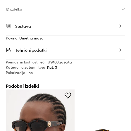
ID izdelka
Sestava
Kovina, Umetna masa
Tehnični podatki
Premazi in lastnosti leč
:
UV400 zaščita
Kategorija zatemnitve
:
Kat. 3
Polarizacija
:
ne
Podobni izdelki