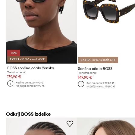
-10%
EXTRA -10 %* s kodo OFF
EXTRA -10 %* s kodo OFF
BOSS sončna očala ženska
Sončna očala BOSS
Trenutna cena:
Trenutna cena:
179,90 €
149,90 €
Redna cena:
249,90 €
Redna cena:
229,90 €
Najnižja cena:
199,90 €
Najnižja cena:
159,90 €
Odkrij BOSS izdelke