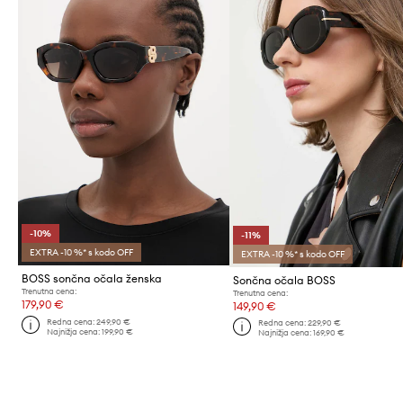
-10%
-11%
EXTRA -10 %* s kodo OFF
EXTRA -10 %* s kodo OFF
BOSS sončna očala ženska
Sončna očala BOSS
Trenutna cena:
Trenutna cena:
179,90 €
149,90 €
Redna cena:
249,90 €
Redna cena:
229,90 €
Najnižja cena:
199,90 €
Najnižja cena:
169,90 €