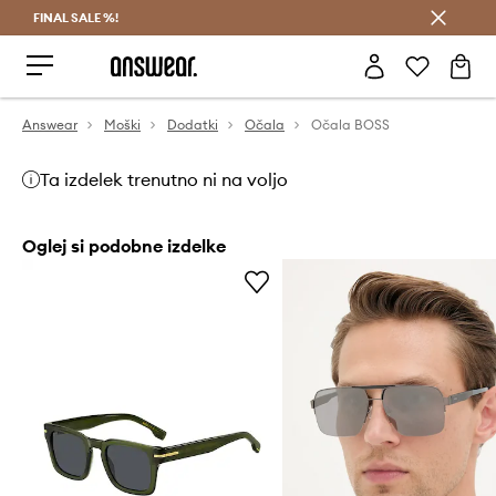
FINAL SALE %!
Prihrani z vpisom v Answear Club >
Answear
Moški
Dodatki
Očala
Očala BOSS
Ta izdelek trenutno ni na voljo
Oglej si podobne izdelke