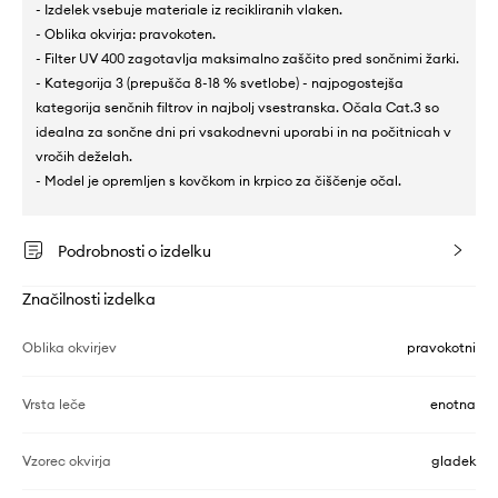
- Izdelek vsebuje materiale iz recikliranih vlaken.
- Oblika okvirja: pravokoten.
- Filter UV 400 zagotavlja maksimalno zaščito pred sončnimi žarki.
- Kategorija 3 (prepušča 8-18 % svetlobe) - najpogostejša
kategorija senčnih filtrov in najbolj vsestranska. Očala Cat.3 so
idealna za sončne dni pri vsakodnevni uporabi in na počitnicah v
vročih deželah.
- Model je opremljen s kovčkom in krpico za čiščenje očal.
Podrobnosti o izdelku
Značilnosti izdelka
Oblika okvirjev
pravokotni
Vrsta leče
enotna
Vzorec okvirja
gladek