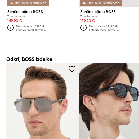
EXTRA -10 %* s kodo OFF
EXTRA -10 %* s kodo OFF
Sončna očala BOSS
Sončna očala BOSS
Trenutna cena:
Trenutna cena:
149,90 €
159,90 €
Redna cena:
239,90 €
Redna cena:
279,90 €
Najnižja cena:
169,90 €
Najnižja cena:
179,90 €
Odkrij BOSS izdelke