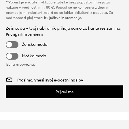
**Popust je enkraten, vključuje izdelke brez popustov in velja za
nakupe v vrednosti min. 80 €. Popust se ne kombinira z drugimi
promocijami, nekateri izdelki pa so lahko izključeni iz popusta. Za
podrobnosti glej stran:
izključitve iz promocije
.
Želimo, da v tvoj nabiralnik prihaja samo to, kar te res zanima.
Povej, ali te zanima:
Ženska moda
Moška moda
Izbira ni obvezna.
Prijavi me