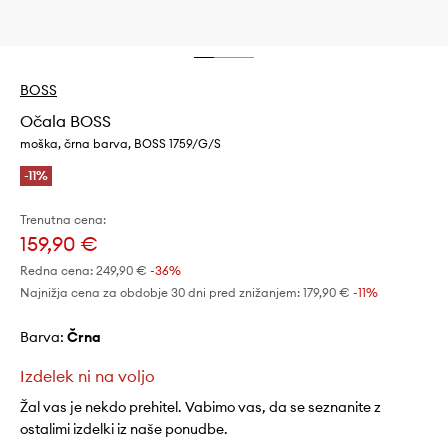
BOSS
Očala BOSS
moška, črna barva, BOSS 1759/G/S
-11%
Trenutna cena:
159,90 €
Redna cena:
249,90 €
-36%
Najnižja cena za obdobje 30 dni pred znižanjem:
179,90 €
 -11%
Barva:
črna
Izdelek ni na voljo
Žal vas je nekdo prehitel. Vabimo vas, da se seznanite z
ostalimi izdelki iz naše ponudbe.