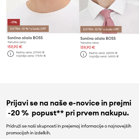
-11%
EXTRA -10 %* s kodo OFF
EXTRA -10 %* s kodo OFF
Sončna očala BOSS
Sončna očala BOSS
Trenutna cena:
Trenutna cena:
159,90 €
159,90 €
Redna cena:
279,90 €
Redna cena:
229,90 €
Najnižja cena:
179,90 €
Najnižja cena:
169,90 €
Prijavi se na naše e-novice in prejmi
-20 %
popust** pri prvem nakupu.
Pridruži se naši skupnosti in prejemaj informacije o najnovejših
promocijah in izdelkih.