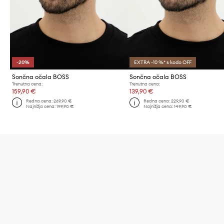
-20%
EXTRA -10 %* s kodo OFF
Sončna očala BOSS
Sončna očala BOSS
Trenutna cena:
Trenutna cena:
159,90 €
139,90 €
Redna cena:
269,90 €
Redna cena:
229,90 €
Najnižja cena:
199,90 €
Najnižja cena:
149,90 €