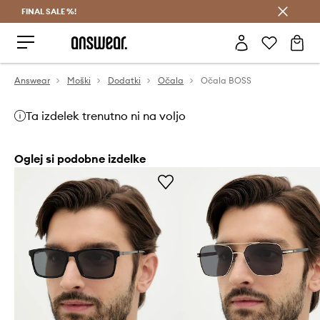
FINAL SALE %!
Prihrani z vpisom v Answear Club >
Answear
Moški
Dodatki
Očala
Očala BOSS
Ta izdelek trenutno ni na voljo
Oglej si podobne izdelke