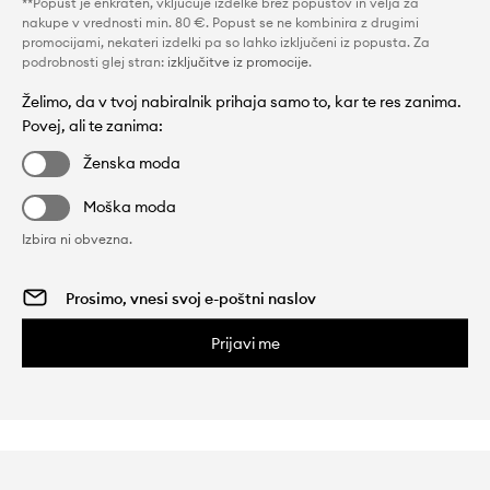
**Popust je enkraten, vključuje izdelke brez popustov in velja za
nakupe v vrednosti min. 80 €. Popust se ne kombinira z drugimi
promocijami, nekateri izdelki pa so lahko izključeni iz popusta. Za
podrobnosti glej stran:
izključitve iz promocije
.
Želimo, da v tvoj nabiralnik prihaja samo to, kar te res zanima.
Povej, ali te zanima:
Ženska moda
Moška moda
Izbira ni obvezna.
Prijavi me