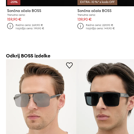
-20%
EXTRA -10 %* s kodo OFF
Sončna očala BOSS
Sončna očala BOSS
Trenutna cena:
Trenutna cena:
159,90 €
139,90 €
Redna cena:
269,90 €
Redna cena:
229,90 €
Najnižja cena:
199,90 €
Najnižja cena:
149,90 €
Odkrij BOSS izdelke