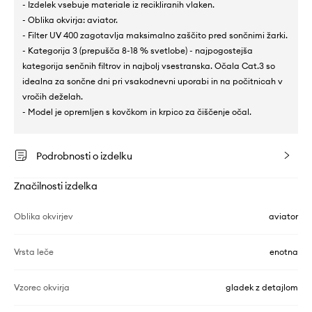
- Izdelek vsebuje materiale iz recikliranih vlaken.
- Oblika okvirja: aviator.
- Filter UV 400 zagotavlja maksimalno zaščito pred sončnimi žarki.
- Kategorija 3 (prepušča 8-18 % svetlobe) - najpogostejša
kategorija senčnih filtrov in najbolj vsestranska. Očala Cat.3 so
idealna za sončne dni pri vsakodnevni uporabi in na počitnicah v
vročih deželah.
- Model je opremljen s kovčkom in krpico za čiščenje očal.
Podrobnosti o izdelku
Značilnosti izdelka
Oblika okvirjev
aviator
Vrsta leče
enotna
Vzorec okvirja
gladek z detajlom