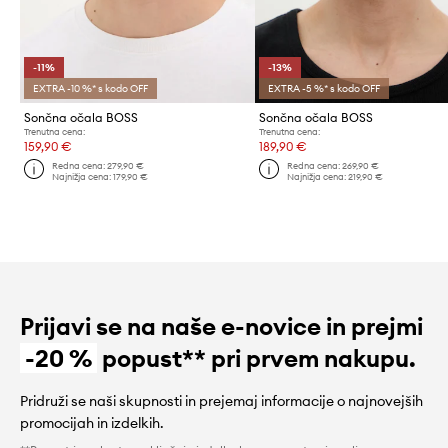
-11%
-13%
EXTRA -10 %* s kodo OFF
EXTRA -5 %* s kodo OFF
Sončna očala BOSS
Sončna očala BOSS
Trenutna cena:
Trenutna cena:
159,90 €
189,90 €
Redna cena:
279,90 €
Redna cena:
269,90 €
Najnižja cena:
179,90 €
Najnižja cena:
219,90 €
Prijavi se na naše e-novice in prejmi
-20 %
popust** pri prvem nakupu.
Pridruži se naši skupnosti in prejemaj informacije o najnovejših
promocijah in izdelkih.