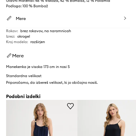
Glavni material: 46 % Viskoza, 42 % Bombaž, 12 % Poliamid
Podloga: 100 % Bombaž
Mere
Rokav
:
brez rokavov, na naramnicah
Izrez
:
okrogel
Kroj modela
:
razširjen
Mere
Manekenka je visoka 173 cm in nosi S
Standardna velikost
Priporočamo, da izbereš velikost, ki jo običajno nosiš.
Podobni izdelki