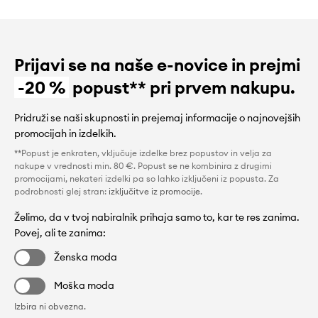
Prijavi se na naše e-novice in prejmi
-20 %
popust** pri prvem nakupu.
Pridruži se naši skupnosti in prejemaj informacije o najnovejših
promocijah in izdelkih.
**Popust je enkraten, vključuje izdelke brez popustov in velja za
nakupe v vrednosti min. 80 €. Popust se ne kombinira z drugimi
promocijami, nekateri izdelki pa so lahko izključeni iz popusta. Za
podrobnosti glej stran:
izključitve iz promocije
.
Želimo, da v tvoj nabiralnik prihaja samo to, kar te res zanima.
Povej, ali te zanima:
Ženska moda
Moška moda
Izbira ni obvezna.