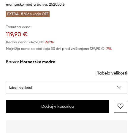
mornarsko modra barva, 25205016
EXTRA -5 %* s kodo OFF
Trenutna cena:
119,90 €
Redna cena:
249,90 €
-52%
Najnižja cena za obdobje 30 dni pred znižanjem:
129,90 €
 -7%
Barva:
mornarsko modra
Tabela velikosti
Izberi velikost
Dodaj v košarico