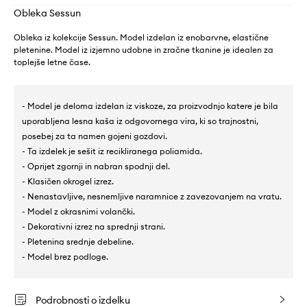
Obleka Sessun
Obleka iz kolekcije Sessun. Model izdelan iz enobarvne, elastične
pletenine. Model iz izjemno udobne in zračne tkanine je idealen za
toplejše letne čase.
- Model je deloma izdelan iz viskoze, za proizvodnjo katere je bila
uporabljena lesna kaša iz odgovornega vira, ki so trajnostni,
posebej za ta namen gojeni gozdovi.
- Ta izdelek je sešit iz recikliranega poliamida.
- Oprijet zgornji in nabran spodnji del.
- Klasičen okrogel izrez.
- Nenastavljive, nesnemljive naramnice z zavezovanjem na vratu.
- Model z okrasnimi volančki.
- Dekorativni izrez na sprednji strani.
- Pletenina srednje debeline.
- Model brez podloge.
Podrobnosti o izdelku