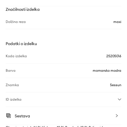
Značilnosti izdelka
Dolžina reza
maxi
Podatki o izdelku
Koda izdelka
25205016
Barva
mornarsko modra
Znamka
Sessun
ID izdelka
Sestava