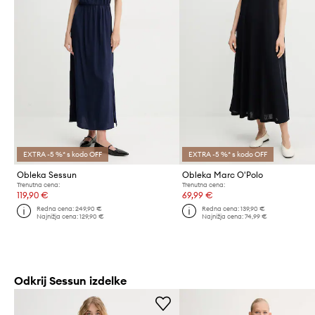
EXTRA -5 %* s kodo OFF
EXTRA -5 %* s kodo OFF
Obleka Sessun
Obleka Marc O'Polo
Trenutna cena:
Trenutna cena:
119,90 €
69,99 €
Redna cena:
249,90 €
Redna cena:
139,90 €
Najnižja cena:
129,90 €
Najnižja cena:
74,99 €
Odkrij Sessun izdelke