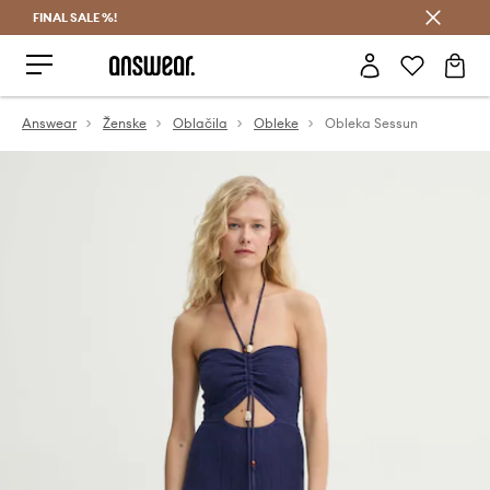
FINAL SALE %!
Prihrani z vpisom v Answear Club >
Answear
Ženske
Oblačila
Obleke
Obleka Sessun