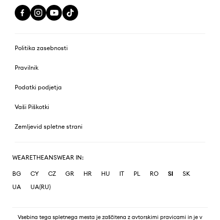
Politika zasebnosti
Pravilnik
Podatki podjetja
Vaši Piškotki
Zemljevid spletne strani
WEARETHEANSWEAR IN:
BG
CY
CZ
GR
HR
HU
IT
PL
RO
SI
SK
UA
UA(RU)
Vsebina tega spletnega mesta je zaščitena z avtorskimi pravicami in je v