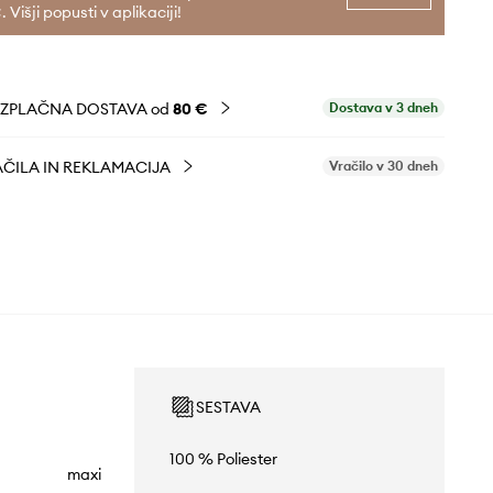
. Višji popusti v aplikaciji!
EZPLAČNA DOSTAVA od
80 €
Dostava v 3 dneh
ČILA IN REKLAMACIJA
Vračilo v 30 dneh
SESTAVA
100 % Poliester
maxi