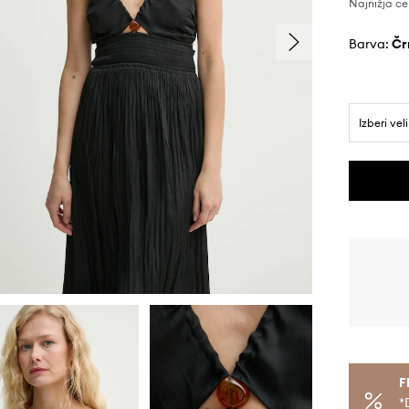
Najnižja ce
Barva:
č
Izberi vel
F
*