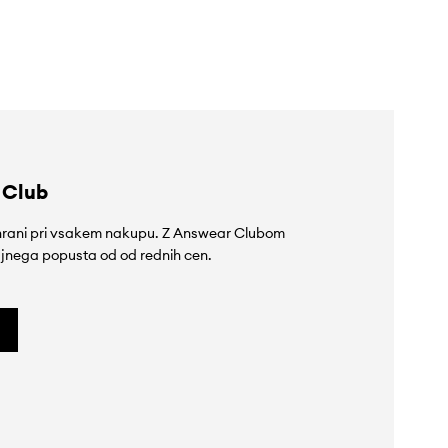
179,90 €
119,90 €
 Club
rihrani pri vsakem nakupu. Z Answear Clubom
jnega popusta od od rednih cen.