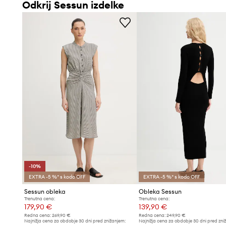
Odkrij Sessun izdelke
-10%
EXTRA -5 %* s kodo OFF
EXTRA -5 %* s kodo OFF
Sessun obleka
Obleka Sessun
Trenutna cena:
Trenutna cena:
179,90 €
139,90 €
Redna cena:
269,90 €
Redna cena:
249,90 €
Najnižja cena za obdobje 30 dni pred znižanjem:
Najnižja cena za obdobje 30 dni pred zni