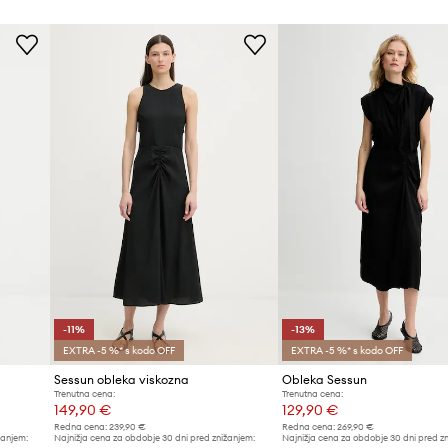
-11%
-13%
EXTRA -5 %* s kodo OFF
EXTRA -5 %* s kodo OFF
Sessun obleka viskozna
Obleka Sessun
Trenutna cena:
Trenutna cena:
149,90 €
129,90 €
Redna cena:
239,90 €
Redna cena:
269,90 €
žanjem:
Najnižja cena za obdobje 30 dni pred znižanjem:
Najnižja cena za obdobje 30 dni pred z