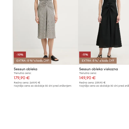
-10%
-11%
EXTRA -5 %* s kodo OFF
EXTRA -5 %* s kodo OFF
Sessun obleka
Sessun obleka viskozna
Trenutna cena:
Trenutna cena:
179,90 €
149,90 €
Redna cena:
269,90 €
Redna cena:
239,90 €
Najnižja cena za obdobje 30 dni pred znižanjem:
Najnižja cena za obdobje 30 dni pred zni
199,90 €
169,90 €