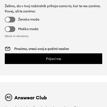
Želimo, da v tvoj nabiralnik prihaja samo to, kar te res zanima.
Povej, ali te zanima:
Ženska moda
Moška moda
Izbira ni obvezna.
Prijavi me
Answear Club