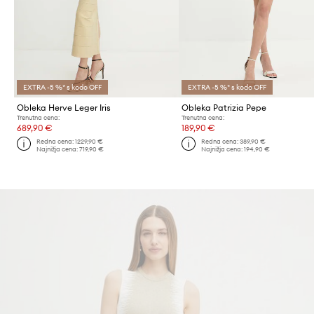
EXTRA -5 %* s kodo OFF
EXTRA -5 %* s kodo OFF
Obleka Herve Leger Iris
Obleka Patrizia Pepe
Trenutna cena:
Trenutna cena:
689,90 €
189,90 €
Redna cena:
1229,90 €
Redna cena:
389,90 €
Najnižja cena:
719,90 €
Najnižja cena:
194,90 €