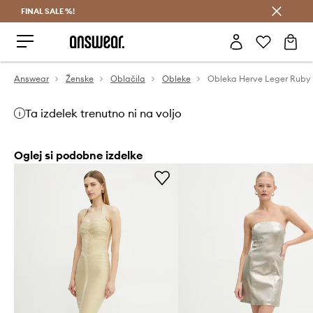
FINAL SALE %!
Prihrani z vpisom v Answear Club >
Answear
Ženske
Oblačila
Obleke
Obleka Herve Leger Ruby
Ta izdelek trenutno ni na voljo
Oglej si podobne izdelke