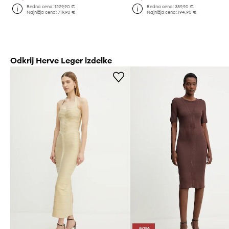
Redna cena:
1229,90 €
Redna cena:
389,90 €
Najnižja cena:
719,90 €
Najnižja cena:
194,90 €
Odkrij Herve Leger izdelke
-50%