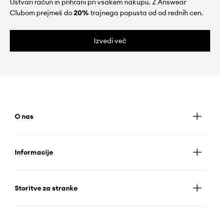
Ustvari račun in prihrani pri vsakem nakupu. Z Answear
Clubom prejmeš do
20%
trajnega popusta od od rednih cen.
Izvedi več
O nas
Informacije
Storitve za stranke