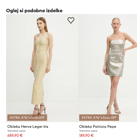
Oglej si podobne izdelke
EXTRA -5 %* s kodo OFF
EXTRA -5 %* s kodo OFF
Obleka Herve Leger Iris
Obleka Patrizia Pepe
Trenutna cena:
Trenutna cena:
689,90 €
189,90 €