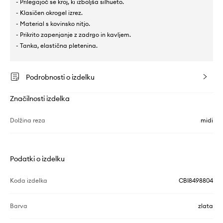
- Prilegajoč se kroj, ki izboljša silhueto.
- Klasičen okrogel izrez.
- Material s kovinsko nitjo.
- Prikrito zapenjanje z zadrgo in kavljem.
- Tanka, elastična pletenina.
Podrobnosti o izdelku
Značilnosti izdelka
Dolžina reza
midi
Podatki o izdelku
Koda izdelka
CBI8498804
Barva
zlata