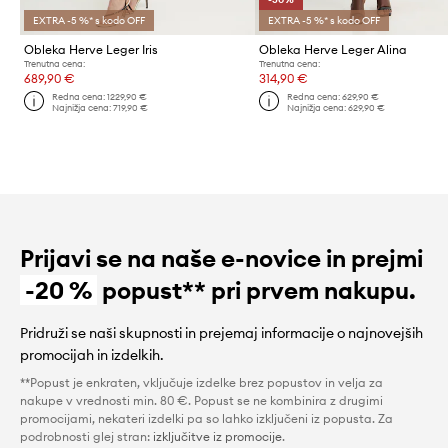
EXTRA -5 %* s kodo OFF
EXTRA -5 %* s kodo OFF
Obleka Herve Leger Iris
Obleka Herve Leger Alina
Trenutna cena:
Trenutna cena:
689,90 €
314,90 €
Redna cena:
1229,90 €
Redna cena:
629,90 €
Najnižja cena:
719,90 €
Najnižja cena:
629,90 €
Prijavi se na naše e-novice in prejmi
-20 %
popust** pri prvem nakupu.
Pridruži se naši skupnosti in prejemaj informacije o najnovejših
promocijah in izdelkih.
**Popust je enkraten, vključuje izdelke brez popustov in velja za
nakupe v vrednosti min. 80 €. Popust se ne kombinira z drugimi
promocijami, nekateri izdelki pa so lahko izključeni iz popusta. Za
podrobnosti glej stran:
izključitve iz promocije
.