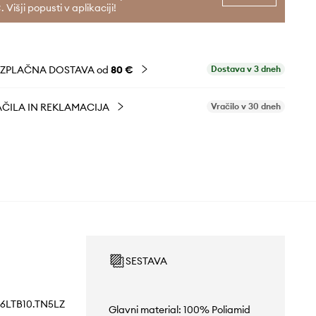
. Višji popusti v aplikaciji!
EZPLAČNA DOSTAVA od
80 €
Dostava v 3 dneh
ČILA IN REKLAMACIJA
Vračilo v 30 dneh
SESTAVA
6LTB10.TN5LZ
Glavni material: 100% Poliamid