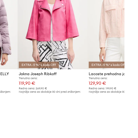
EXTRA -5 %* s kodo OFF
EXTRA -5 %* s kodo OFF
 ELLY
Jakna Joseph Ribkoff
Trenutna cena:
Trenutna cena:
119,90 €
129,90 €
Redna cena:
269,90 €
Redna cena:
199,90 €
nižanjem:
Najnižja cena za obdobje 30 dni pred znižanjem:
Najnižja cena za obdobje 30 dni pred 
129,90 €
139,90 €