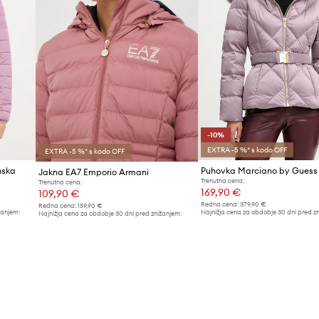
-10%
EXTRA -5 %* s kodo OFF
EXTRA -5 %* s kodo OFF
nska
Puhovka Marciano by Guess
Jakna EA7 Emporio Armani
Trenutna cena:
Trenutna cena:
169,90 €
109,90 €
Redna cena:
379,90 €
Redna cena:
159,90 €
žanjem:
Najnižja cena za obdobje 30 dni pred z
Najnižja cena za obdobje 30 dni pred znižanjem:
189,90 €
119,90 €