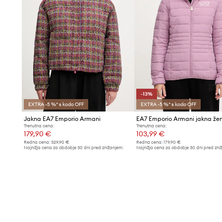
-13%
EXTRA -5 %* s kodo OFF
EXTRA -5 %* s kodo OFF
Jakna EA7 Emporio Armani
EA7 Emporio Armani jakna že
Trenutna cena:
Trenutna cena:
179,90 €
103,99 €
Redna cena:
329,90 €
Redna cena:
179,90 €
Najnižja cena za obdobje 30 dni pred znižanjem:
Najnižja cena za obdobje 30 dni pred zni
189,90 €
119,90 €