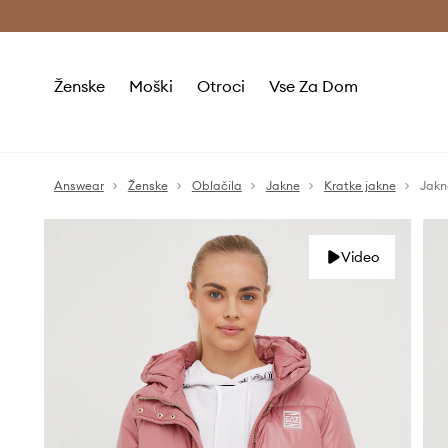
Brezplačna dostava in vračila (v vrednosti 80 € in več) >
Ženske
Moški
Otroci
Vse Za Dom
Answear
Ženske
Oblačila
Jakne
Kratke jakne
Jakn
Video