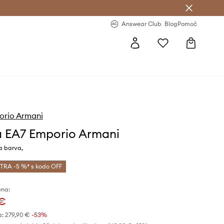
-20 % na prvo naročilo >
Premium Fashion Benefits >
Answear Club
Blog
Pomoč
orio Armani
 EA7 Emporio Armani
a barva,
TRA -5 %* s kodo OFF
ena:
 €
a:
279,90 €
-53%