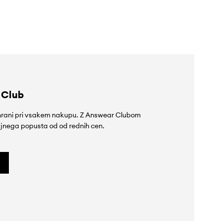
179,90 €
124,90 €
 Club
rihrani pri vsakem nakupu. Z Answear Clubom
jnega popusta od od rednih cen.