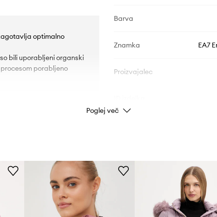
Barva
 zagotavlja optimalno
Znamka
EA7 E
so bili uporabljeni organski
im procesom porabljeno
Proizvajalec
ID izdelka
Poglej več