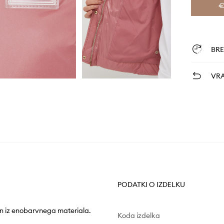
€
BR
VRA
PODATKI O IZDELKU
an iz enobarvnega materiala.
Koda izdelka