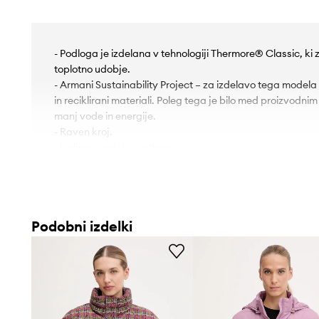
- Podloga je izdelana v tehnologiji Thermore® Classic, ki
toplotno udobje.
- Armani Sustainability Project – za izdelavo tega modela 
in reciklirani materiali. Poleg tega je bilo med proizvodn
manj vode in energije.
- Raven kroj.
- Izoliran model s podlogo.
- Zunanji žepi za vlaganje.
- Prešiti deli.
- Zapenjanje na zadrgo in z zaklopnimi gumbi.
- Visok ovratnik.
Podobni izdelki
- Snemljiva kapuca.
- Dolžina rokava: 61 cm.
- Dolžina: 60 cm.
- Širina pod pazduhami: 49 cm.
- Širina v ramenih: 40 cm.
- Dimenzije so podane za višino: S.