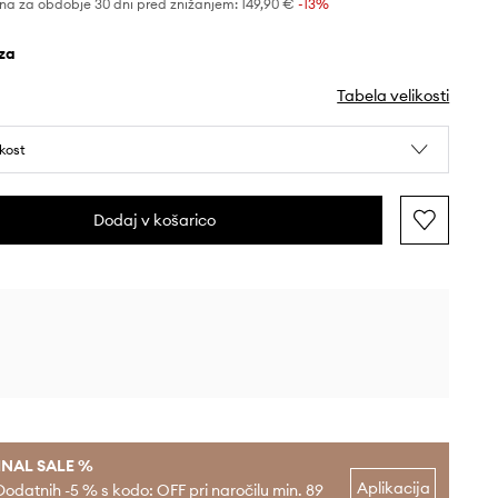
na za obdobje 30 dni pred znižanjem:
149,90 €
 -13%
oza
Tabela velikosti
ikost
Dodaj v košarico
INAL SALE %
Aplikacija
Dodatnih -5 % s kodo: OFF pri naročilu min. 89