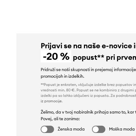
119,90 €
189,90 €
Prijavi se na naše e-novice 
-20 %
popust** pri prve
Pridruži se naši skupnosti in prejemaj informacij
promocijah in izdelkih.
**Popust je enkraten, vključuje izdelke brez popustov i
vrednosti min. 80 €. Popust se ne kombinira z drugimi 
izdelki pa so lahko izključeni iz popusta. Za podrobnost
iz promocije
.
Želimo, da v tvoj nabiralnik prihaja samo to, kar
Povej, ali te zanima:
Ženska moda
Moška moda