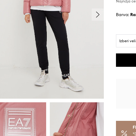
Najnižja ce
Barva:
r
Izberi vel
F
*