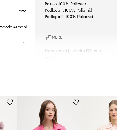
Polnilo: 100% Poliester
Podloga 1: 100% Poliamid
roza
Podloga 2: 100% Poliamid
mporio Armani
MERE
Manekenka je visoka 173 cm in
nosi S
Tabela velikosti