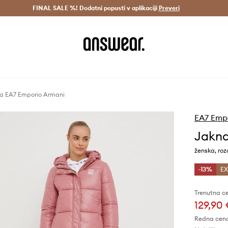
Dostava v 3 dneh >
FINAL SALE %! Dodatni popusti v aplikaciji
Prihrani z vpisom v Answear Club >
Preveri
a EA7 Emporio Armani
EA7 Emp
Jakna
ženska, roz
-13%
EX
Trenutna c
129,90
Redna cen