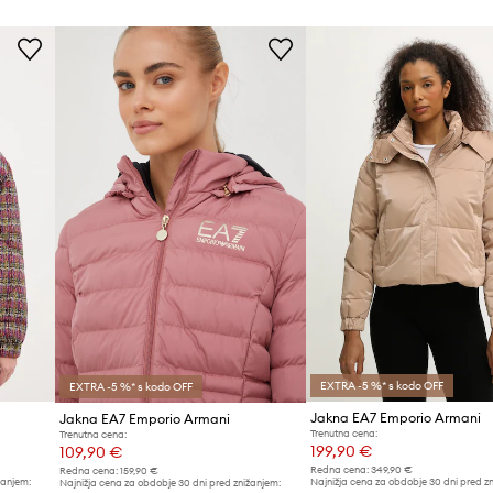
EXTRA -5 %* s kodo OFF
EXTRA -5 %* s kodo OFF
Jakna EA7 Emporio Armani
Jakna EA7 Emporio Armani
Trenutna cena:
Trenutna cena:
199,90 €
109,90 €
Redna cena:
349,90 €
Redna cena:
159,90 €
žanjem:
Najnižja cena za obdobje 30 dni pred z
Najnižja cena za obdobje 30 dni pred znižanjem: