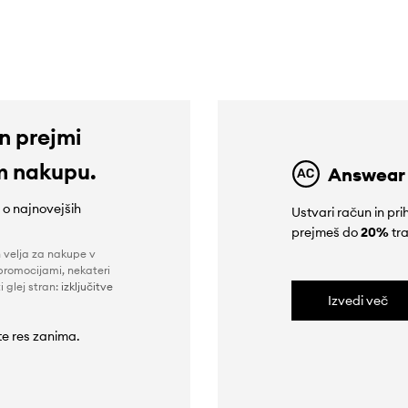
219,90 €
119,90 €
in prejmi
m nakupu.
Answear
e o najnovejših
Ustvari račun in p
prejmeš do
20%
tra
n velja za nakupe v
promocijami, nekateri
i glej stran:
izključitve
Izvedi več
 te res zanima.