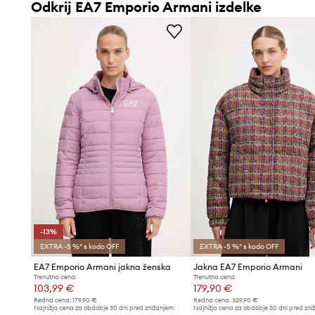
Odkrij EA7 Emporio Armani izdelke
-13%
EXTRA -5 %* s kodo OFF
EXTRA -5 %* s kodo OFF
EA7 Emporio Armani jakna ženska
Jakna EA7 Emporio Armani
Trenutna cena:
Trenutna cena:
103,99 €
179,90 €
Redna cena:
179,90 €
Redna cena:
329,90 €
Najnižja cena za obdobje 30 dni pred znižanjem:
Najnižja cena za obdobje 30 dni pred zni