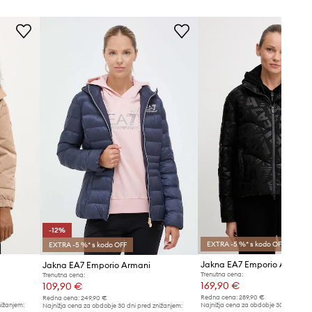
-12%
EXTRA -5 %* s kodo OFF
EXTRA -5 %* s kodo OFF
Jakna EA7 Emporio Armani
Jakna EA7 Emporio Armani
Trenutna cena:
Trenutna cena:
169,90 €
109,90 €
Redna cena:
289,90 €
Redna cena:
249,90 €
nižanjem:
Najnižja cena za obdobje 30 dni pred 
Najnižja cena za obdobje 30 dni pred znižanjem: