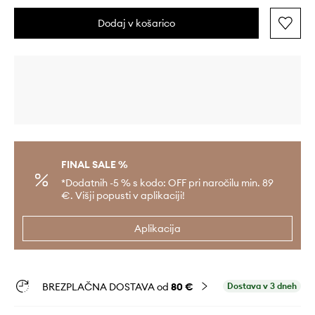
Dodaj v košarico
FINAL SALE %
*Dodatnih -5 % s kodo: OFF pri naročilu min. 89
€. Višji popusti v aplikaciji!
Aplikacija
BREZPLAČNA DOSTAVA od
80 €
Dostava v 3 dneh