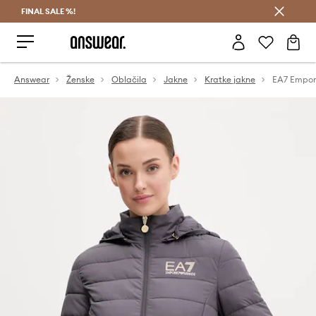
FINAL SALE %!
Prihrani z vpisom v Answear Club >
Answear
Ženske
Oblačila
Jakne
Kratke jakne
EA7 Empor