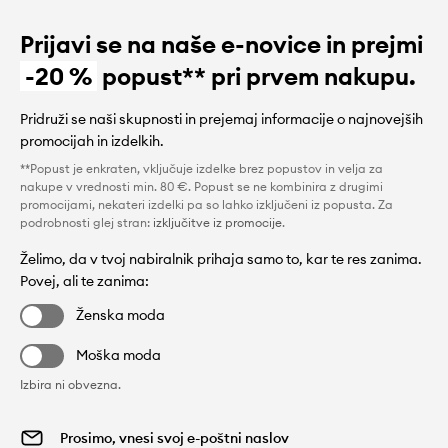
Prijavi se na naše e-novice in prejmi
-20 %
popust** pri prvem nakupu.
Pridruži se naši skupnosti in prejemaj informacije o najnovejših
promocijah in izdelkih.
**Popust je enkraten, vključuje izdelke brez popustov in velja za
nakupe v vrednosti min. 80 €. Popust se ne kombinira z drugimi
promocijami, nekateri izdelki pa so lahko izključeni iz popusta. Za
podrobnosti glej stran:
izključitve iz promocije
.
Želimo, da v tvoj nabiralnik prihaja samo to, kar te res zanima.
Povej, ali te zanima:
Ženska moda
Moška moda
Izbira ni obvezna.