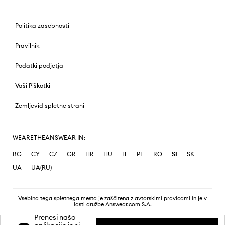
Politika zasebnosti
Pravilnik
Podatki podjetja
Vaši Piškotki
Zemljevid spletne strani
WEARETHEANSWEAR IN:
BG
CY
CZ
GR
HR
HU
IT
PL
RO
SI
SK
UA
UA(RU)
Vsebina tega spletnega mesta je zaščitena z avtorskimi pravicami in je v
lasti družbe Answear.com S.A.
Prenesi našo