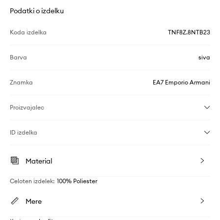
Podatki o izdelku
Koda izdelka
TNF8Z.8NTB23
Barva
siva
Znamka
EA7 Emporio Armani
Proizvajalec
ID izdelka
Material
Celoten izdelek
:
100% Poliester
Mere