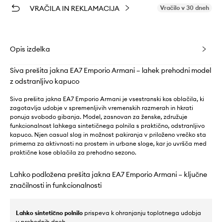
VRAČILA IN REKLAMACIJA
Vračilo v 30 dneh
Opis izdelka
Siva prešita jakna EA7 Emporio Armani – lahek prehodni model
z odstranljivo kapuco
Siva prešita jakna EA7 Emporio Armani je vsestranski kos oblačila, ki
zagotavlja udobje v spremenljivih vremenskih razmerah in hkrati
ponuja svobodo gibanja. Model, zasnovan za ženske, združuje
funkcionalnost lahkega sintetičnega polnila s praktično, odstranljivo
kapuco. Njen casual slog in možnost pakiranja v priloženo vrečko sta
primerna za aktivnosti na prostem in urbane sloge, kar jo uvršča med
praktične kose oblačila za prehodno sezono.
Lahko podložena prešita jakna EA7 Emporio Armani – ključne
značilnosti in funkcionalnosti
Lahko sintetično polnilo
prispeva k ohranjanju toplotnega udobja
v prehodnih dneh