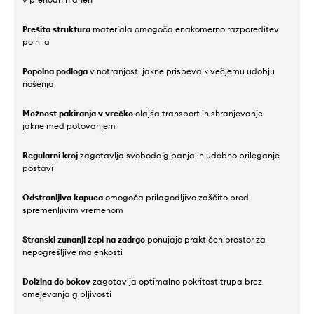
Prešita struktura
materiala omogoča enakomerno razporeditev
polnila
Popolna podloga
v notranjosti jakne prispeva k večjemu udobju
nošenja
Možnost pakiranja v vrečko
olajša transport in shranjevanje
jakne med potovanjem
Regularni kroj
zagotavlja svobodo gibanja in udobno prileganje
postavi
Odstranljiva kapuca
omogoča prilagodljivo zaščito pred
spremenljivim vremenom
Stranski zunanji žepi na zadrgo
ponujajo praktičen prostor za
nepogrešljive malenkosti
Dolžina do bokov
zagotavlja optimalno pokritost trupa brez
omejevanja gibljivosti