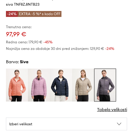
siva TNF8Z.8NTB23
-24%
EXTRA -5 %* s kodo OFF
Trenutna cena:
97,99 €
Redna cena:
179,90 €
-45%
Najnižja cena za obdobje 30 dni pred znižanjem:
129,90 €
 -24%
Barva:
siva
Tabela velikosti
Izberi velikost