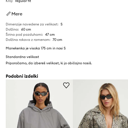
Kroj
:
regular fit
Mere
Dimenzije navedene za velikost
:
S
Dolžina
:
60 cm
Širina pod pazduhami
:
47 cm
Dolžina rokava z ramenom
:
70 cm
Manekenka je visoka 175 cm in nosi S
Standardna velikost
Priporočamo, da izbereš velikost, ki jo običajno nosiš.
Podobni izdelki