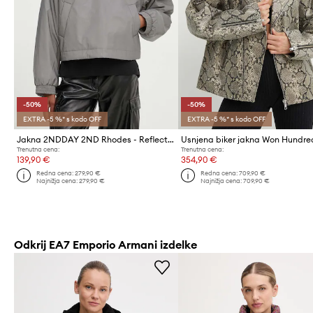
-50%
-50%
EXTRA -5 %* s kodo OFF
EXTRA -5 %* s kodo OFF
Jakna 2NDDAY 2ND Rhodes - Reflective
Usnjena biker jakna Won Hundre
Trenutna cena:
Trenutna cena:
139,90 €
354,90 €
Redna cena:
279,90 €
Redna cena:
709,90 €
Najnižja cena:
279,90 €
Najnižja cena:
709,90 €
Odkrij EA7 Emporio Armani izdelke